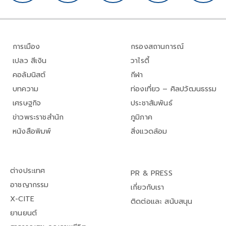
การเมือง
กรองสถานการณ์
เปลว สีเงิน
วาไรตี้
คอลัมนิสต์
กีฬา
บทความ
ท่องเที่ยว – ศิลปวัฒนธรรม
เศรษฐกิจ
ประชาสัมพันธ์
ข่าวพระราชสำนัก
ภูมิภาค
หนังสือพิมพ์
สิ่งแวดล้อม
ต่างประเทศ
PR & PRESS
อาชญากรรม
เกี่ยวกับเรา
X-CITE
ติดต่อและ สนับสนุน
ยานยนต์