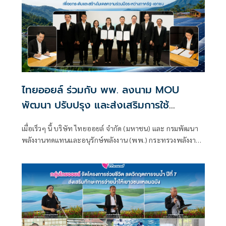
ไทยออยล์ ร่วมกับ พพ. ลงนาม MOU
พัฒนา ปรับปรุง และส่งเสริมการใช้
พลังงานทดแทน จากพลังงานแสงอาทิตย์
เมื่อเร็วๆ นี้ บริษัท ไทยออยล์ จำกัด (มหาชน) และ กรมพัฒนา
เพื่อยกระดับและสร้างโมเดลความร่วมมือ
พลังงานทดแทนและอนุรักษ์พลังงาน (พพ.) กระทรวงพลังงาน
ระหว่างภาครัฐ-เอกชน
ร่วมลงนามบันทึกความเข้าใจ (MOU) “ว่าด้วยความร่วมมือใน
การพัฒนา ปรับปรุง และส่งเสริมการใช้พลังงานทดแทนจาก
พลังงานแสงอาทิตย์ สำหรับหน่วยงานด้านสาธารณสุขและ
สถานศึกษาของภาครัฐ” เพื่อสร้างความมั่นคงด้านพลังงานใน
พื้นที่ห่างไกล