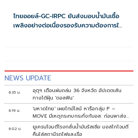
ไทยออยล์-GC-IRPC ยันส่งมอบน้ำมันเชื้อ
เพลิงอย่างต่อเนื่องรองรับความต้องการใช้
ในประเทศ
NEWS UPDATE
อุตุฯ เตือนฝนถล่ม 36 จังหวัด อัปเดตเส้น
6:35 น.
ทางไต้ฝุ่น 'ดอลฟิน'
'มหาดไทย' เผยไทม์ไลน์ หารือกลุ่ม P –
6:19 น.
MOVE มีเหตุกระทบกระทั่งกับอส. ก่อนพาส่ง
ขึ้นรถกลับ
ยูเครนโจมตีโรงกลั่นน้ำมันรัสเซีย มอสโกโจมตี
6:02 น.
คืนใส่สถานีรถไฟและเรือ