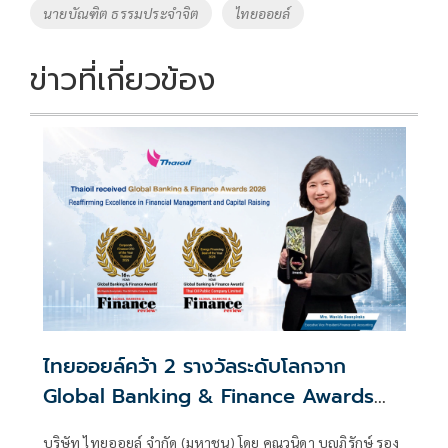
นายบัณฑิต ธรรมประจำจิต
ไทยออยล์
k
k
ข่าวที่เกี่ยวข้อง
ไทยออยล์คว้า 2 รางวัลระดับโลกจาก
Global Banking & Finance Awards
2026 ตอกย้ำความเป็นเลิศด้านการบริหาร
บริษัท ไทยออยล์ จำกัด (มหาชน) โดย คุณวนิดา บุญภิรักษ์ รอง