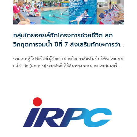
กลุ่มไทยออยล์จัดโครงการช่วยชีวิต ลด
วิกฤตการจมน้ำ ปีที่ 7 ส่งเสริมทักษะการว่าย
น้ำให้เยาวชนแหลมฉบัง
นายเชษฐ์ โปร่งจิตต์ ผู้จัดการฝ่ายกิจการสัมพันธ์ บริษัท ไทยออ
ยล์ จำกัด (มหาชน) นายสันติ ศิริตันหยง รองนายกเทศมนตรี
นครแหลมฉบัง และนายธนาวิชญ์ โถสกุล เลขาธิการสมาคมกีฬา
ทางน้ำแห่งประเทศไทย ร่วมเป็นประธานในพิธีเปิด โครงการ
"ช่วยชีวิต ลดวิกฤตการจมน้ำ" ปีที่ 7 ณ สระว่ายน้ำเทศบาลนคร
แหลมฉบัง