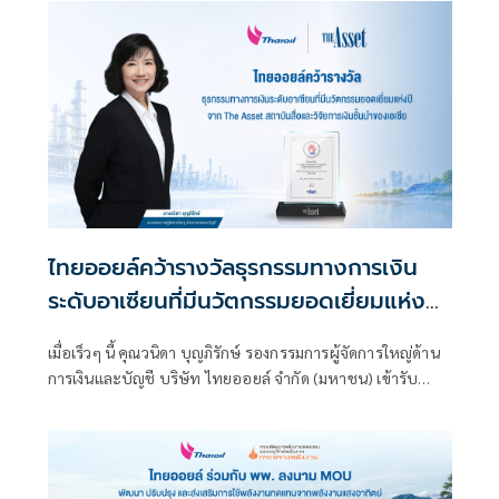
เป็นผู้แทนบริษัทฯ เข้ารับ 4 รางวัล จากงาน Alpha Southeast
Asia's 16th Annual Institutional Investor Poll 2026 ณ
ประเทศสิงคโปร์
ไทยออยล์คว้ารางวัลธุรกรรมทางการเงิน
ระดับอาเซียนที่มีนวัตกรรมยอดเยี่ยมแห่งปี
จาก The Asset สถาบันสื่อและวิจัยการเงิน
เมื่อเร็วๆ นี้ คุณวนิดา บุญภิรักษ์ รองกรรมการผู้จัดการใหญ่ด้าน
ชั้นนำของเอเชีย
การเงินและบัญชี บริษัท ไทยออยล์ จำกัด (มหาชน) เข้ารับ
รางวัล Most Innovative Deal of the Year (ASEAN) จาก