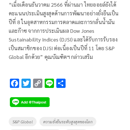
“เมื่อเดือนธันวาคม 2566 ที่ผ่านมา ไทยออยล์ยังได้
คะแนนประเมินสูงสุดด้านการพัฒนาอย่างยั่งยืนเป็น
ปีที่ 8 ในอุตสาหกรรมการตลาดและการกลั่นน้ำมัน
และก๊าซ จากการประเมินผล Dow Jones
Sustainability Indices (DJSI) และได้รับการรับรอง
เป็นสมาชิกของ DJSI ต่อเนื่องเป็นปีที่ 11 โดย S&P
Global อีกด้วย” คุณบัณฑิตฯ กล่าวเสริม
F
T
C
Li
S
ac
wi
o
n
h
e
tt
p
e
ar
b
er
y
e
o
Li
Tags
S&P Global
ความยั่งยืนระดับสูงสุดของโลก
o
n