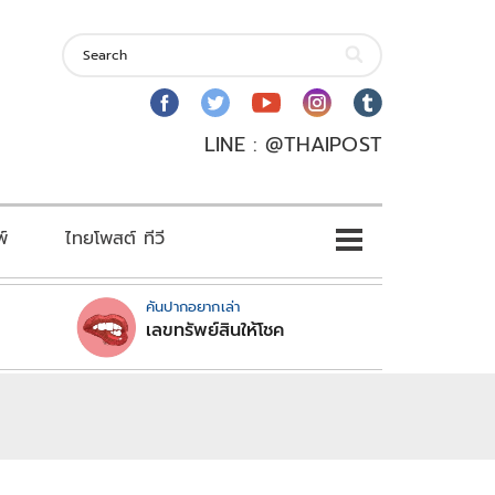
LINE : @THAIPOST
พ์
ไทยโพสต์ ทีวี
คันปากอยากเล่า
เลขทรัพย์สินให้โชค