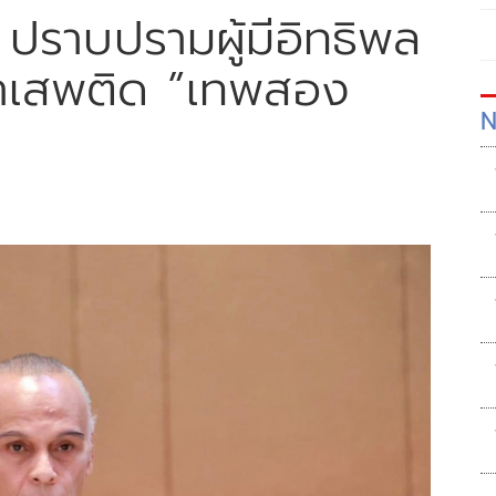
ปราบปรามผู้มีอิทธิพล
ยาเสพติด ”เทพสอง
N