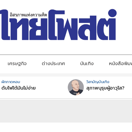
เศรษฐกิจ
ต่างประเทศ
บันเทิง
หนังสือพิม
ผักกาดหอม
วิสามัญบันเทิง
ดับไฟใต้มันไม่ง่าย
สุภาพบุรุษผู้อาวุโส?