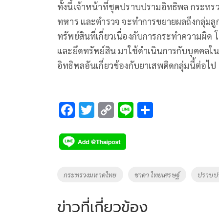
ทั้งนี้เจ้าหน้าที่ชุดปราบปรามอิทธิพล ก
ทหาร และตำรวจ จะทำการขยายผลถึงกลุ่มลูกค้
ทรัพย์สินที่เกี่ยวเนื่องกับการกระทำความผ
และยึดทรัพย์สิน มาใช้ดำเนินการกับบุคคลในเ
อิทธิพลอันเกี่ยวข้องกับยาเสพติดกลุ่มนี้ต่อไป
F
T
C
Li
S
ac
wi
o
n
h
e
tt
p
e
ar
b
er
y
e
o
Li
Tags
กระทรวงมหาดไทย
ชาดา ไทยเศรษฐ์
ปราบปร
o
n
k
k
ข่าวที่เกี่ยวข้อง