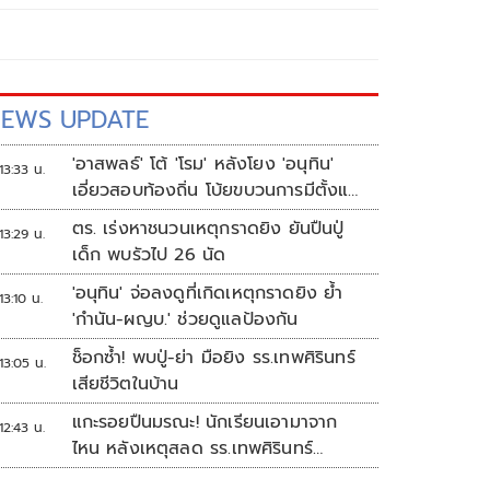
EWS UPDATE
'อาสพลธ์' โต้ 'โรม' หลังโยง 'อนุทิน'
13:33 น.
เอี่ยวสอบท้องถิ่น โบ้ยขบวนการมีตั้งแต่
ปี 62-64
ตร. เร่งหาชนวนเหตุกราดยิง ยันปืนปู่
13:29 น.
เด็ก พบรัวไป 26 นัด
'อนุทิน' จ่อลงดูที่เกิดเหตุกราดยิง ย้ำ
13:10 น.
'กำนัน-ผญบ.' ช่วยดูแลป้องกัน
ช็อกซ้ำ! พบปู่-ย่า มือยิง รร.เทพศิรินทร์
13:05 น.
เสียชีวิตในบ้าน
แกะรอยปืนมรณะ! นักเรียนเอามาจาก
12:43 น.
ไหน หลังเหตุสลด รร.เทพศิรินทร์
นนทบุรี