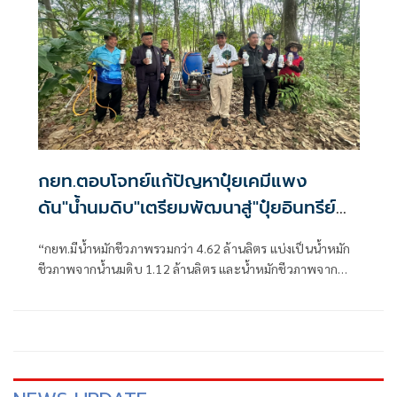
กยท.ตอบโจทย์แก้ปัญหาปุ๋ยเคมีแพง
ดัน"น้ำนมดิบ"เตรียมพัฒนาสู่"ปุ๋ยอินทรีย์
น้ำ"
“กยท.มีน้ำหมักชีวภาพรวมกว่า 4.62 ล้านลิตร แบ่งเป็นน้ำหมัก
ชีวภาพจากน้ำนมดิบ 1.12 ล้านลิตร และน้ำหมักชีวภาพจาก
ปลาหมอคางดำ 3.5 ล้านลิตร ซึ่งเกิดจาก ดำเนินการของ