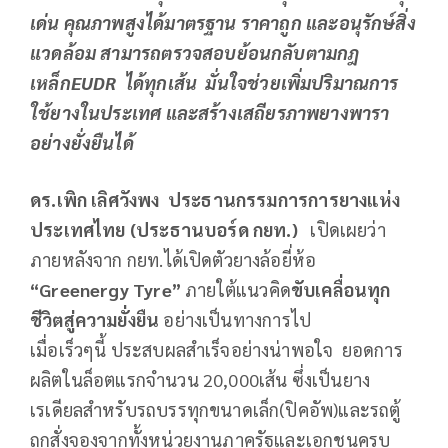
เด่น คุณภาพสูงได้มาตรฐาน ราคาถูก และอนุรักษ์สิ่ง
แวดล้อม สามารถตรวจสอบย้อนกลับตามกฎ
เหล็ก
EUDR ได้ทุกเส้น มั่นใจช่วยเพิ่มปริมาณการ
ใช้ยางในประเทศ
และ
สร้างเสถียรภาพยางพารา
อย่างยั่งยืน
ได้
ดร.เพิก เลิศวังพง ประธานกรรมการการยางแห่ง
ประเทศไทย (ประธานบอร์ด กยท.)
เปิดเผยว่า
ภายหลังจาก กยท.ได้เปิดตัวยางล้อยี่ห้อ
“
Greenergy Tyre”
ภายใต้แนวคิด
ขับเคลื่อนทุก
ชีวิตสู่ความยั่งยืน
อย่างเป็นทางการไป
เมื่อเร็วๆนี้ ประสบผลสำเร็จอย่างน่าพอใจ ยอดการ
ผลิตในล็อตแรกจำนวน 20,000เส้น ซึ่งเป็นยาง
เรเดียลสำหรับรถบรรทุกขนาดเล็ก(ปิคอัพ)และรถตู้
ถูกสั่งจองจากทั้งหน่วยงานภาครัฐและเอกชนครบ