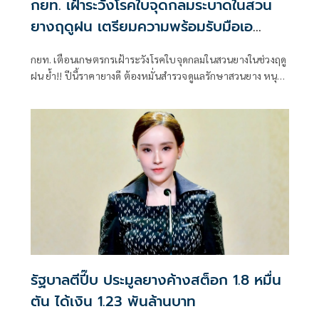
กยท. เฝ้าระวังโรคใบจุดกลมระบาดในสวน
ยางฤดูฝน เตรียมความพร้อมรับมือเอ
ลนีโญ
กยท. เตือนเกษตรกรเฝ้าระวังโรคใบจุดกลมในสวนยางในช่วงฤดู
ฝน ย้ำ!! ปีนี้ราคายางดี ต้องหมั่นสำรวจดูแลรักษาสวนยาง หนุน
ใช้น้ำหมักปลาหมอคางดำ-น้ำนมดิบ ช่วยดินร่วนซุย ต้นยางแข็ง
แรงเพิ่มปริมาณน้ำยาง พร้อมแนะกักเก็บน้ำสำรองเพื่อรับมือ
"เอลนีโญ" ที่ทำให้ฝนตกน้อย สวนยางอาจขาดแคลนน้ำได้
รัฐบาลตีปี๊บ ประมูลยางค้างสต็อก 1.8 หมื่น
ตัน ได้เงิน 1.23 พันล้านบาท