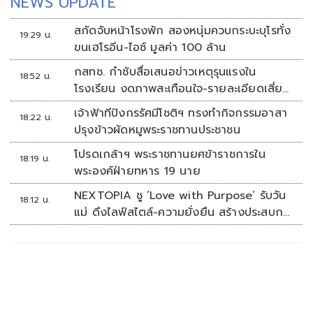
NEWS UPDATE
สกัดจับหน้าโรงพัก สองหนุ่มควบกระบะบุโรทั่ง
19:29 น.
ขนเฮโรอีน-ไอซ์ มูลค่า 100 ล้าน
กสทช. กำชับสื่อเสนอข่าวเหตุรุนแรงใน
18:52 น.
โรงเรียน งดภาพสะเทือนใจ-รายละเอียดเสี่ยง
เลียนแบบ
เจ้าฟ้าทีปังกรรัศมีโชติฯ ทรงทำกิจกรรมอาสา
18:22 น.
ปรุงข้าวผัดหมูพระราชทานประชาชน
โปรดเกล้าฯ พระราชทานยศข้าราชการใน
18:19 น.
พระองค์ฝ่ายทหาร 19 นาย
NEXTOPIA ชู ‘Love with Purpose’ รับวัน
18:12 น.
แม่ ดึงไลฟ์สไตล์-ความยั่งยืน สร้างประสบกา
รณ์ช้อปปิงมีความหมาย