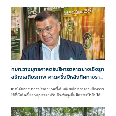
ดิบ หลังผ่านการขึ้นทะเบียนรับรองเป็นปุ๋ยอินทรีย์น้ำ ร่วมกับ
ปุ๋ยเคมี ตามนโยบาย 70:30 ของกระทรวงเกษตรฯ หวังช่วยลด
ต้นทุน เพิ่มผลผลิต ยืนยันไม่กระทบต่อการเจริญเติบโตของต้น
ยาง พร้อมขยายผลขับเคลื่อนสวนยางอินทรีย์รองรับเทรนด์
อนุรักษ์สิ่งแวดล้อม เดินหน้าจับมือชุมนุมสหกรณ์โคนมฯ ผลิตปุ๋ย
อินทรีย์น้ำแก้ปัญหาน้ำล้นตลาดอย่างยั่งยืน
กยท.วางยุทธศาสตร์บริหารตลาดยางเชิงรุก
สร้างเสถียรภาพ คาดครึ่งปีหลังทิศทางราคา
ยังดีต่อเนื่อง
แนวโน้มสถานการณ์ราคายางครึ่งปีหลังสดใส จากความต้องการ
ใช้ที่ยังต่อเนื่อง หนุนราคาปรับตัวเพิ่มสูงขึ้น มีความเป็นไปได้จะ
ทะลุ 100 บาท/กิโลกรัม กยท. เดินหน้าใช้ยุทธศาสตร์บริหาร
จัดการตลาดเชิงรุกเสริมเสถียร ภาพและยกระดับราคายางไทยสู่
จุดสูงสุด