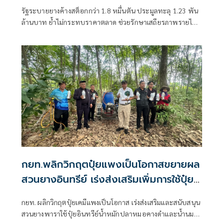
รัฐระบายยางค้างสต็อกกว่า 1.8 หมื่นตัน ประมูลทะลุ 1.23 พัน
ล้านบาท ย้ำไม่กระทบราคาตลาด ช่วยรักษาเสถียรภาพรายได้
ชาวสวนยาง
กยท.พลิกวิกฤตปุ๋ยแพงเป็นโอกาสขยายผล
สวนยางอินทรีย์ เร่งส่งเสริมเพิ่มการใช้ปุ๋ย
อินทรีย์น้ำร่วมปุ๋ยเคมีเพิ่มผลผลิตลดต้นทุน
กยท. ผลิกวิกฤตปุ๋ยเคมีแพงเป็นโอกาส เร่งส่งเสริมและสนับสนุน
สวนยางพาราใช้ปุ๋ยอินทรีย์น้ำหมักปลาหมอคางดำและน้ำนม