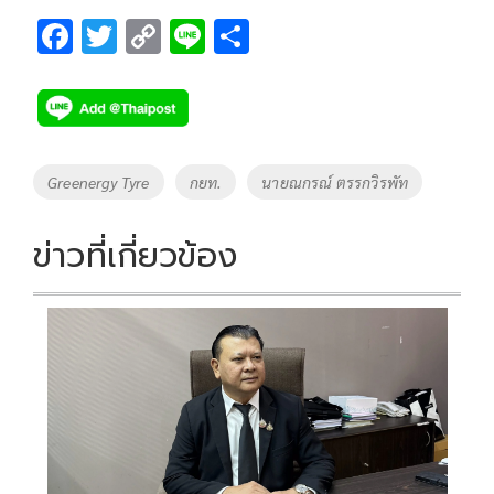
F
T
C
Li
S
ac
wi
o
n
h
e
tt
p
e
ar
b
er
y
e
o
Li
Tags
Greenergy Tyre
กยท.
นายณกรณ์ ตรรกวิรพัท
o
n
k
k
ข่าวที่เกี่ยวข้อง