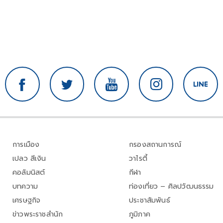
การเมือง
กรองสถานการณ์
เปลว สีเงิน
วาไรตี้
คอลัมนิสต์
กีฬา
บทความ
ท่องเที่ยว – ศิลปวัฒนธรรม
เศรษฐกิจ
ประชาสัมพันธ์
ข่าวพระราชสำนัก
ภูมิภาค