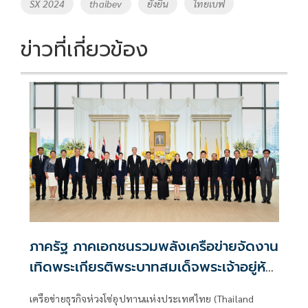
o
Li
Tags
SX 2024
thaibev
ยั่งยืน
ไทยเบฟ
o
n
k
k
ข่าวที่เกี่ยวข้อง
ภาครัฐ ภาคเอกชนรวมพลังเครือข่ายจัดงาน
เทิดพระเกียรติพระบาทสมเด็จพระเจ้าอยู่หัว
ทศวรรษแห่งการพัฒนา สืบสาน รักษา ต่อย
เครือข่ายธุรกิจห่วงโซ่อุปทานแห่งประเทศไทย (Thailand
อด ใต้ร่มพระบารมี