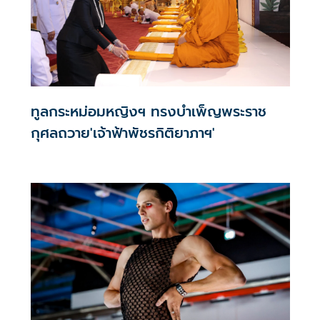
ทูลกระหม่อมหญิงฯ ทรงบำเพ็ญพระราช
กุศลถวาย'เจ้าฟ้าพัชรกิติยาภาฯ'