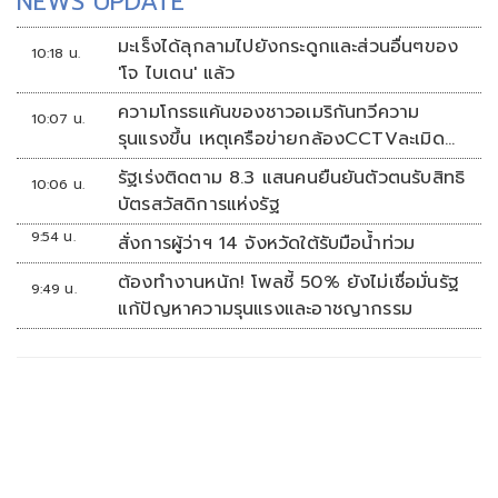
NEWS UPDATE
มะเร็งได้ลุกลามไปยังกระดูกและส่วนอื่นๆของ
10:18 น.
'โจ ไบเดน' แล้ว
ความโกรธแค้นของชาวอเมริกันทวีความ
10:07 น.
รุนแรงขึ้น เหตุเครือข่ายกล้องCCTVละเมิด
ความเป็นส่วนตัว
รัฐเร่งติดตาม 8.3 แสนคนยืนยันตัวตนรับสิทธิ
10:06 น.
บัตรสวัสดิการแห่งรัฐ
9:54 น.
สั่งการผู้ว่าฯ 14 จังหวัดใต้รับมือน้ำท่วม
ต้องทำงานหนัก! โพลชี้ 50% ยังไม่เชื่อมั่นรัฐ
9:49 น.
แก้ปัญหาความรุนแรงและอาชญากรรม