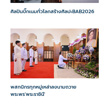
ศิลปินบิ๊กเนมทั่วโลกสร้างศิลปะBAB2026
พสกนิกรทุกหมู่เหล่าลงนามถวาย
พระพร'พระราชินี'