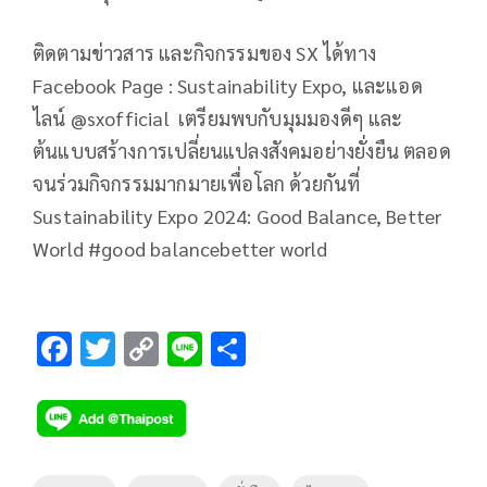
ติดตามข่าวสาร และกิจกรรมของ SX ได้ทาง
Facebook Page : Sustainability Expo, และแอด
ไลน์ @sxofficial เตรียมพบกับมุมมองดีๆ และ
ต้นแบบสร้างการเปลี่ยนแปลงสังคมอย่างยั่งยืน ตลอด
จนร่วมกิจกรรมมากมายเพื่อโลก ด้วยกันที่
Sustainability Expo 2024: Good Balance, Better
World #good balancebetter world
F
T
C
Li
S
ac
wi
o
n
h
e
tt
p
e
ar
b
er
y
e