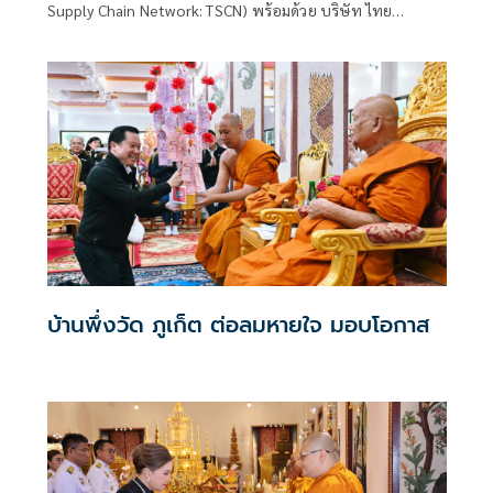
Supply Chain Network: TSCN) พร้อมด้วย บริษัท ไทย
เบฟเวอเรจ จำกัด (มหาชน) (ไทยเบฟ) และภาคีเครือข่ายร่วม
จัดงาน “ทศวรรษแห่งการพัฒนา สืบสาน รักษา ต่อยอด ใต้ร่ม
พระบารมี” เพื่อเทิดพระเกียรติพระบาทสมเด็จพระเจ้าอยู่หัว
เนื่องในโอกาสวันเฉลิมพระชนมพรรษา 28 กรกฎาคม 2569
และครบ 10 ปีแห่งการครองสิริราชสมบัติ
บ้านพึ่งวัด ภูเก็ต ต่อลมหายใจ มอบโอกาส