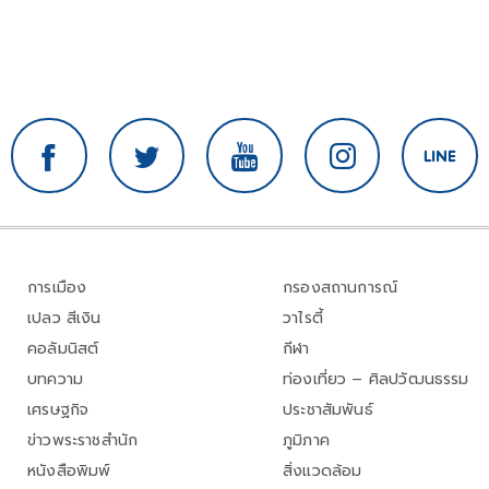
การเมือง
กรองสถานการณ์
เปลว สีเงิน
วาไรตี้
คอลัมนิสต์
กีฬา
บทความ
ท่องเที่ยว – ศิลปวัฒนธรรม
เศรษฐกิจ
ประชาสัมพันธ์
ข่าวพระราชสำนัก
ภูมิภาค
หนังสือพิมพ์
สิ่งแวดล้อม