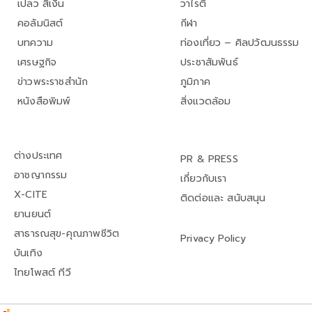
เปลว สีเงิน
วาไรตี้
คอลัมนิสต์
กีฬา
บทความ
ท่องเที่ยว – ศิลปวัฒนธรรม
เศรษฐกิจ
ประชาสัมพันธ์
ข่าวพระราชสำนัก
ภูมิภาค
หนังสือพิมพ์
สิ่งแวดล้อม
ต่างประเทศ
PR & PRESS
อาชญากรรม
เกี่ยวกับเรา
X-CITE
ติดต่อและ สนับสนุน
ยานยนต์
สาธารณสุข-คุณภาพชีวิต
Privacy Policy
บันเทิง
ไทยโพสต์ ทีวี