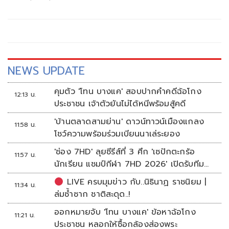
ต่อปี ชำระดอกเบี้ยทุก 6 เดือน ตลอดอายุหุ้นกู้ เสนอขายผ่าน
สถาบันการเงินชั้นนำ 6 แห่ง โดยบริษัทฯ สะท้อนศักยภาพใน
การดำเนินธุรกิจการกลั่นน้ำมันและปิโตรเคมีครบวงจร
NEWS UPDATE
คุมตัว 'โทน บางแค' สอบปากคำคดีฉ้อโกง
12:13 น.
ประชาชน เจ้าตัวยันไม่ได้หนีพร้อมสู้คดี
'บ้านตลาดสามย่าน' ดาวน์ทาวน์เมืองแกลง
11:58 น.
โชว์ความพร้อมร่วมเบียนนาเล่ระยอง
'ช่อง 7HD' ลุยซีรีส์ที่ 3 ศึก 'เซปักตะกร้อ
11:57 น.
นักเรียน แชมป์กีฬา 7HD 2026' เปิดรับทีม
หญิงครั้งแรก
LIVE ครบมุมข่าว กับ..นิธินาฏ ราชนิยม |
11:34 น.
ล่มซ้ำซาก ชาติสะดุด..!
ออกหมายจับ 'โทน บางแค' ข้อหาฉ้อโกง
11:21 น.
ประชาชน หลอกให้ซื้อกล้องส่องพระ