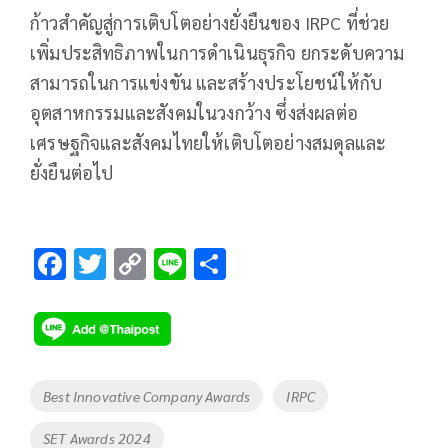
ก้าวสำคัญสู่การเติบโตอย่างยั่งยืนของ IRPC ที่ช่วย
เพิ่มประสิทธิภาพในการดำเนินธุรกิจ ยกระดับความ
สามารถในการแข่งขัน และสร้างประโยชน์ให้กับ
อุตสาหกรรมและสังคมในวงกว้าง ซึ่งส่งผลต่อ
เศรษฐกิจและสังคมไทยให้เติบโตอย่างสมดุลและ
ยั่งยืนต่อไป
F
T
C
Li
S
ac
wi
o
n
h
e
tt
p
e
ar
b
er
y
e
o
Li
Tags
Best Innovative Company Awards
IRPC
o
n
SET Awards 2024