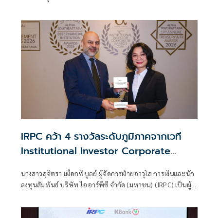
ขนาดกำลังการผลิตติดตั้ง 98 เมกะวัตต์ คาด COD ธ.ค.2571
IRPC คว้า 4 รางวัลระดับภูมิภาคจากเวที
Institutional Investor Corporate
Awards 2026 ตอกย้ำความเป็นเลิศด้าน
นางสาวสุจิตรา เผือกพิบูลย์ ผู้จัดการฝ่ายอาวุโส การเงินและนัก
IR CG และ ESG
ลงทุนสัมพันธ์ บริษัท ไออาร์พีซี จำกัด (มหาชน) (IRPC) เป็นผู้
แทนบริษัทฯ เข้ารับรางวัลจากเวที 16th Institutional
Investor Corporate Awards 2026