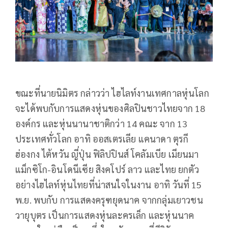
ขณะที่นายนิมิตร กล่าวว่า ไฮไลท์งานเทศกาลหุ่นโลก
จะได้พบกับการแสดงหุ่นของศิลปินชาวไทยจาก 18
องค์กร และหุ่นนานาชาติกว่า 14 คณะ จาก 13
ประเทศทั่วโลก อาทิ ออสเตรเลีย แคนาดา ตุรกี
ฮ่องกง ไต้หวัน ญี่ปุ่น ฟิลิปปินส์ โคลัมเบีย เมียนมา
แม็กซิโก-อินโดนีเซีย สิงคโปร์ ลาว และไทย ยกตัว
อย่างไฮไลท์หุ่นไทยที่น่าสนใจในงาน อาทิ วันที่ 15
พ.ย. พบกับ การแสดงครุฑยุดนาค จากกลุ่มเยาวชน
วายุบุตร เป็นการแสดงหุ่นละครเล็ก และหุ่นนาค