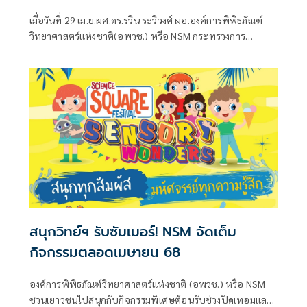
เมื่อวันที่ 29 เม.ย.ผศ.ดร.รวิน ระวิวงศ์ ผอ.องค์การพิพิธภัณฑ์
วิทยาศาสตร์แห่งชาติ(อพวช.) หรือ NSM กระทรวงการ
อุดมศึกษา วิทยาศาสตร์ วิจัยและนวัตกรรม (อว.) แถลงข่าว
“NSM ผลักดันการพัฒนาด้านการสื่อสารวิทยาศาสตร์สู่สังคม
พร้อมต่อยอดแรงบันดาลใจสร้างโอกาสใ
สนุกวิทย์ฯ รับซัมเมอร์! NSM จัดเต็ม
กิจกรรมตลอดเมษายน 68
องค์การพิพิธภัณฑ์วิทยาศาสตร์แห่งชาติ (อพวช.) หรือ NSM
ชวนเยาวชนไปสนุกกับกิจกรรมพิเศษต้อนรับช่วงปิดเทอมและ