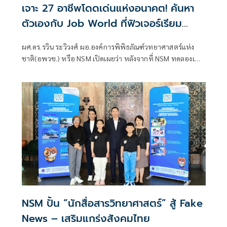
เจาะ 27 อาชีพโดดเด่นแห่งอนาคต! ค้นหา
ตัวเองกับ Job World ที่ฟิวเจอร์เรียม
อพวช.คลอง 5 ปทุมธานี
ผศ.ดร.รวิน ระวิวงศ์ ผอ.องค์การพิพิธภัณฑ์วทยาศาสตร์แห่ง
ชาติ(อพวช.) หรือ NSM เปิดเผยว่า หลังจากที่ NSM ทดลองเปิด
ให้บริการฟิวเจอร์เรียม (FUTURIUM) ศูนย์เรียนรู้ด้านนวัตกรรม
และทดสอบด้านอาชีพ – ทักษะแห่งแรกของประเทศไทยและ
อาเชียน เมื่อวันที่ 17 มิ.ย.ที่ผ่านมา
NSM ปั้น “นักสื่อสารวิทยาศาสตร์” สู้ Fake
News – เสริมแกร่งสังคมไทย