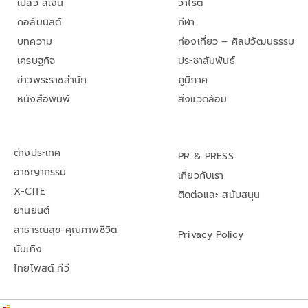
เปลว สีเงิน
วาไรตี้
คอลัมนิสต์
กีฬา
บทความ
ท่องเที่ยว – ศิลปวัฒนธรรม
เศรษฐกิจ
ประชาสัมพันธ์
ข่าวพระราชสำนัก
ภูมิภาค
หนังสือพิมพ์
สิ่งแวดล้อม
ต่างประเทศ
PR & PRESS
อาชญากรรม
เกี่ยวกับเรา
X-CITE
ติดต่อและ สนับสนุน
ยานยนต์
สาธารณสุข-คุณภาพชีวิต
Privacy Policy
บันเทิง
ไทยโพสต์ ทีวี