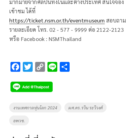
มากมายจากศิลปินทั้งในและต่างประเทศ สนใจจอง
เข้าชม ได้ที่
https://ticket.nsm.or.th/eventmuseum
สอบถาม
รายละเอียด โทร. 02 - 577 - 9999 ต่อ 2122-2123
หรือ Facebook : NSMThailand
F
T
C
Li
S
ac
wi
o
n
h
e
tt
p
e
ar
b
er
y
e
o
Li
Tags
งานเทศกาลหุ่นโลก 2024
ผศ.ดร.รวิน ระวิวงศ์
o
n
อพวช.
k
k