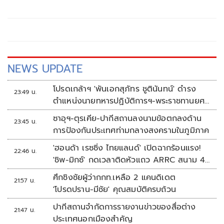
วันหยุดยาวตลอดเดือนเมษายน 2568
NEWS UPDATE
โปรดเกล้าฯ 'พันเอกสุภัทร ชูตินันทน์' ดำรง
23:49 น.
ตำแหน่งนายทหารปฏิบัติการฯ-พระราชทานยศ
'พลตรี'
ซาอุฯ-ตุรเคีย-ปากีสถานลงนามข้อตกลงด้าน
23:45 น.
การป้องกันประเทศท่ามกลางสงครามในภูมิภาค
'ฮอนด้า เรซซิ่ง ไทยแลนด์' เปิดฉากร้อนแรง!
22:46 น.
'ชิพ-มิกซ์' กดเวลาติดหัวแถว ARRC สนาม 4
ที่มัลดาลิกา
ศึกชิงชัยผู้ว่ากกท.เหลือ 2 แคนดิเดต
21:57 น.
'โปรดปราน-มีชัย' คุณสมบัติครบถ้วน
ปากีสถานจำกัดการรายงานข่าวของสื่อต่าง
21:47 น.
ประเทศนอกเมืองสำคัญ