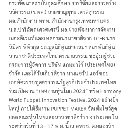
การพัฒนาสถาบันอุดมศึกษา การวิจัยและการสร้าง
นวัตกรรม (บพค.) นายชาญยุทธ เศวตสุวรรณ
ผอ.สำนักงาน ททท. สำนักงานกรุงเทพมหานคร
น.ส.ปาริฉัตร เศวตเศรนี ผอ.ฝ่ายพัฒนาการจัดงาน
เมกะอีเวนท์และเทศกาลนานาชาติจาก TCEB นาย
นิมิตร พิพิธกุล ผอ.มูลนิธิหุ่นสายเสมา สมาพันธ์หุ่น
นานาชาติประเทศไทย ดร.นวลวรรณ ชะอุ่ม ผู้ช่วย
กรรมการผู้จัดการ บริษัท แกมมาโก้ (ประเทศไทย)
จำกัด และได้รับเกียรติจาก นางแซรัป แอร์ซอย
เอกอัครราชทูตสาธารณรัฐตุรกีประจำประเทศไทย
ร่วมเปิดงาน “เทศกาลหุ่นโลก 2024” หรือ Harmony
World Puppet Innovation Festival 2024 อย่างยิ่ง
ใหญ่ ภายใต้ธีมงาน PUPPET MAKER จัดเต็มโชว์สุด
ยอดคณะหุ่นไทยและนานาชาติกว่า 13 ประเทศ ใน
ระหว่างวันที่ 13 - 17 พ.ย. นี้ ณ อพวช. ต.คลองห้า