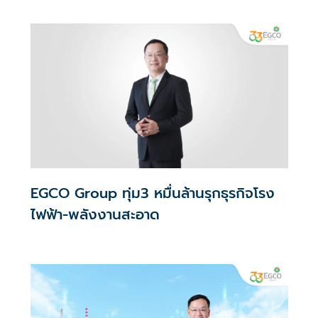
Class Indices (DJ BIC) ประจำปี 2026 ในประเภท
สาธารณูปโภคไฟฟ้าของ กลุ่มดัชนีตลาดเกิดใหม่
EGCO Group ทุ่ม3 หมื่นล้านรุกธุรกิจโรง
ไฟฟ้า-พลังงานสะอาด