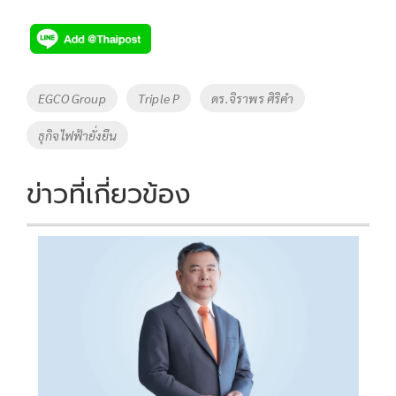
ac
wi
o
n
h
e
tt
p
e
ar
b
er
y
e
o
Li
Tags
EGCO Group
Triple P
ดร.จิราพร ศิริคำ
o
n
ธุกิจไฟฟ้ายั่งยืน
k
k
ข่าวที่เกี่ยวข้อง