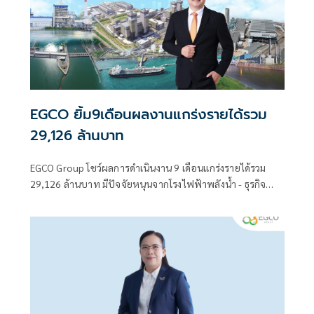
EGCO ยิ้ม9เดือนผลงานแกร่งรายได้รวม
29,126 ล้านบาท
EGCO Group โชว์ผลการดำเนินงาน 9 เดือนแกร่งรายได้รวม
29,126 ล้านบาท มีปัจจัยหนุนจากโรงไฟฟ้าพลังน้ำ - ธุรกิจ
สาธารณูปโภค CDI และการลงทุนในสหรัฐฯมีผลประกอบการโด
เด่น ลุย ขยายพอร์ตโฟลิโอโรงไฟฟ้าก๊าซธรรมชาติและพลังงาน
หมุนเวียนทั้งในและต่างประเทศ เพื่อเสริมสร้างการเติบโตระยะ
ยาว