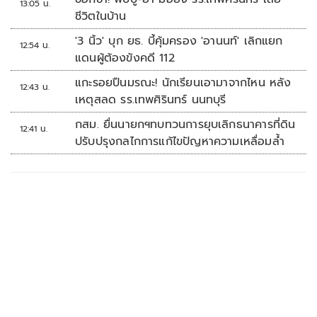
13:05 น.
ชีวิตในบ้าน
'3 นิ้ว' บุก ยธ. บี้คุ้มครอง 'อานนท์' เลิกแยก
12:54 น.
แดนผู้ต้องขังคดี 112
แกะรอยปืนมรณะ! นักเรียนเอามาจากไหน หลัง
12:43 น.
เหตุสลด รร.เทพศิรินทร์ นนทบุรี
กสม. ยื่นนายกฯทบทวนการยุบเลิกธนาคารที่ดิน
12:41 น.
ปรับปรุงกลไกการแก้ไขปัญหาความเหลื่อมล้ำ