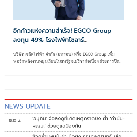
อีกก้าวแห่งความสำเร็จ! EGCO Group
ลงทุน 49% โรงไฟฟ้าโซลาร์
“Wheatsborough Solar” สหรัฐฯ เสริม
บริษัท ผลิตไฟฟ้า จำกัด (มหาชน) หรือ EGCO Group เพิ่ม
พอร์ตพลังงานสะอาดระดับโลก
พอร์ตพลังงานหมุนเวียนในสหรัฐอเมริกาต่อเนื่อง ด้วยการปิด
ดีลเข้าลงทุน 49% ในโรงไฟฟ้าพลังงานแสงอาทิตย์
NEWS UPDATE
'อนุทิน' จ่อลงดูที่เกิดเหตุกราดยิง ย้ำ 'กำนัน-
13:10 น.
ผญบ.' ช่วยดูแลป้องกัน
ช็อกซ้ำ! พบปู่-ย่า มือยิง รร.เทพศิรินทร์ เสีย