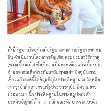
ทั้งนี้ รัฐบาลไทยร่วมกับรัฐบาลสาธารณรัฐประชาชน
จีน ดําเนินงานโครงการอัญเชิญพระบรมสารีริกธาตุ
(พระเขี้ยวแก้ว) ซึ่งเชื่อว่าเป็นพระเขี้ยวแก้วเบื้องบน
ซ้ายของสมเด็จพระสัมมาสัมพุทธเจ้า ปัจจุบันพระ
เขี้ยวแก้วองค์นี้ได้อัญเชิญไปประดิษฐาน ณ วัดหลิงก
วง กรุงปักกิ่ง สาธารณรัฐประชาชนจีน มีความยาว
ประมาณ 1 นิ้ว ประดิษฐานในพระสถูปทองคำ
ประดับอัญมณีล้ำค่าตามลักษณะศิลปกรรมแบบจีน