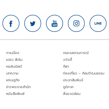
การเมือง
กรองสถานการณ์
เปลว สีเงิน
วาไรตี้
คอลัมนิสต์
กีฬา
บทความ
ท่องเที่ยว – ศิลปวัฒนธรรม
เศรษฐกิจ
ประชาสัมพันธ์
ข่าวพระราชสำนัก
ภูมิภาค
หนังสือพิมพ์
สิ่งแวดล้อม