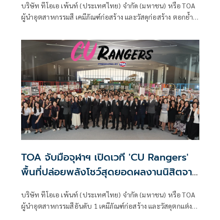
บริษัท ทีโอเอ เพ้นท์ (ประเทศไทย) จำกัด (มหาชน) หรือ TOA
Green Ecosystem
ผู้นำอุตสาหกรรมสี เคมีภัณฑ์ก่อสร้าง และวัสดุก่อสร้าง ตอกย้ำ
ความแข็งแกร่งของแบรนด์ด้วยการคว้ารางวัล No.1 Brand
Thailand 2026 ในกลุ่มสีทาอาคาร ต่อเนื่องเป็นปีที่ 14 สะท้อน
ความเชื่อมั่น ความไว้วางใจ และการยอมรับจากผู้บริโภคทั่ว
ประเทศ
TOA จับมือจุฬาฯ เปิดเวที 'CU Rangers'
พื้นที่ปล่อยพลังโชว์สุดยอดผลงานนิสิตจาก
5 คณะ รวมกว่า 150 ผลงาน วันนี้-13 ก.ค.นี้
บริษัท ทีโอเอ เพ้นท์ (ประเทศไทย) จำกัด (มหาชน) หรือ TOA
ที่ใจกลางสยาม @SIAMSCAPE
ผู้นำอุตสาหกรรมสีอันดับ 1 เคมีภัณฑ์ก่อสร้าง และวัสดุตกแต่ง
พื้นผิวของประเทศไทย จับมือ จุฬาลงกรณ์มหาวิทยาลัย เปิด