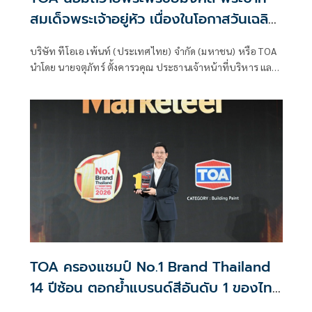
สมเด็จพระเจ้าอยู่หัว เนื่องในโอกาสวันเฉลิม
พระชนมพรรษา 28 กรกฎาคม 2569
บริษัท ทีโอเอ เพ้นท์ (ประเทศไทย) จำกัด (มหาชน) หรือ TOA
นำโดย นายจตุภัทร์ ตั้งคารวคุณ ประธานเจ้าหน้าที่บริหาร และ
นางละออ ตั้งคารวคุณ รองประธานผู้ก่อตั้งบริษัทฯ เข้าร่วมพิธี
เจริญพระพุทธมนต์ และทำบุญตักบาตรพระสงฆ์ จำนวน 175
รูป เพื่อถวายพระราชกุศล เนื่องในโอกาสวันเฉลิม
พระชนมพรรษา 74 พรรษา พระบาทสมเด็จพระปรเมนทร
มหาวชิราลงกรณ พระวชิรเกล้าเจ้าอยู่หัว 28 กรกฎาคม 2569
โดยมี นายอนุทิน ชาญวีรกูล นายกรัฐมนตรี และรัฐมนตรีว่าการ
กระทรวงมหาดไทย เป็นประธานในพิธี ณ บริเวณท้องสนาม
หลวง
TOA ครองแชมป์ No.1 Brand Thailand
14 ปีซ้อน ตอกย้ำแบรนด์สีอันดับ 1 ของไทย
มุ่งสู่ผู้นำ Total Solutions for Living และ