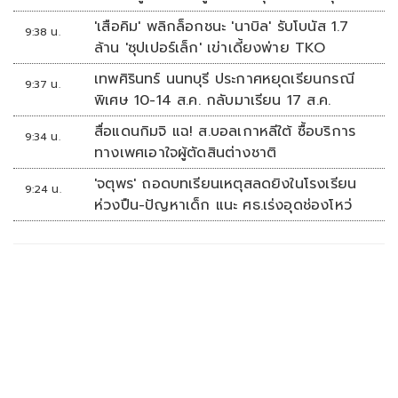
'เสือคิม' พลิกล็อกชนะ 'นาบิล' รับโบนัส 1.7
9:38 น.
ล้าน 'ซุปเปอร์เล็ก' เข่าเดี้ยงพ่าย TKO
เทพศิรินทร์ นนทบุรี ประกาศหยุดเรียนกรณี
9:37 น.
พิเศษ 10-14 ส.ค. กลับมาเรียน 17 ส.ค.
สื่อแดนกิมจิ แฉ! ส.บอลเกาหลีใต้ ซื้อบริการ
9:34 น.
ทางเพศเอาใจผู้ตัดสินต่างชาติ
'จตุพร' ถอดบทเรียนเหตุสลดยิงในโรงเรียน
9:24 น.
ห่วงปืน-ปัญหาเด็ก แนะ ศธ.เร่งอุดช่องโหว่