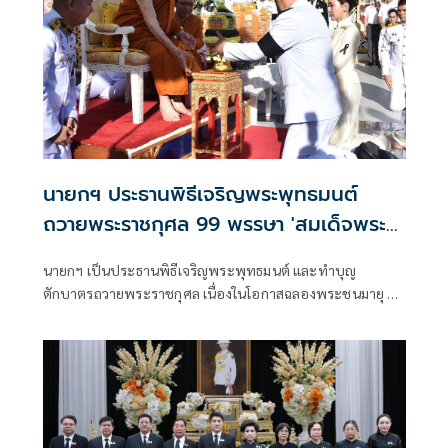
อาศัยเป็นมิตรต่อสิ่งแวดล้อมและสังคม ด้วยนวัตกรรม ‘ถังบำบัด
น้ำล้างสี Eco-Paint Purifier’ สำหรับการจัดการน้ำเสียที่เกิด
ภายในโครงการขณะก่อสร้างอาคารขึ้นเป็นครั้งแรก โดยเริ่ม
นำร่องใช้งานในโครงการคอนโดมิเนียมใหม่ของศุภาลัย นับเป็น
บริษัทอสังหาริมทรัพย์รายแรกที่ขับเคลื่อนนวัตกรรมการจัดการ
น้ำเสียจากงานสี เพื่อยกระดับการก่อสร้างที่เป็นมิตรต่อสิ่ง
แวดล้อม
นายกฯ ประธานพิธีเจริญพระพุทธมนต์
ถวายพระราชกุศล 99 พรรษา 'สมเด็จพระ
สังฆราช'
นายกฯ เป็นประธานพิธีเจริญพระพุทธมนต์ และทำบุญ
ตักบาตรถวายพระราชกุศล เนื่องในโอกาสฉลองพระชนมายุ 99
พรรษา 'สมเด็จพระสังฆราช'