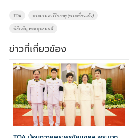
b
er
y
e
o
Li
Tags
TOA
พระบรมสารีริกธาตุ (พระเขี้ยวแก้ว)
o
n
พิธีเจริญพระพุทธมนต์
k
k
ข่าวที่เกี่ยวข้อง
TOA น้อมถวายพระพรชัยมงคล พระบาท