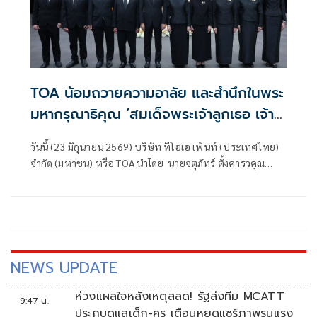
TOA น้อมถวายความอาลัย และสำนึกในพระ
มหากรุณาธิคุณ ‘สมเด็จพระเจ้าลูกเธอ เจ้า
ฟ้าพัชรกิติยาภา นเรนทิราเทพยวดี กรม
วันนี้ (23 มิถุนายน 2569) บริษัท ทีโอเอ เพ้นท์ (ประเทศไทย)
หลวงราชสาริณีสิริพัชร มหาวัชรราชธิดา’
จำกัด (มหาชน) หรือ TOA นำโดย นายจตุภัทร์ ตั้งคารวคุณ
ประธานเจ้าหน้าที่บริหาร นายประจักษ์ ตั้งคารวคุณ ประธานผู้
ก่อตั้งบริษัทฯ และ นางละออ ตั้งคารวคุณ รองประธานผู้ก่อตั้ง
บริษัทฯ พร้อมด้วยคณะผู้บริหารและพนักงาน ร่วมพิธีน้อม
ถวายความอาลัยและสำนึกในพระมหากรุณาธิคุณเบื้องหน้า
พระรูป สมเด็จพระเจ้าลูกเธอ เจ้าฟ้าพัชรกิติยาภา นเรนทิรา
เทพยวดี กรมหลวงราชสาริณีสิริพัชร มหาวัชรราชธิดา ณ
NEWS UPDATE
อาคารสำนักงานใหญ่ บริษัท ทีโอเอ เพ้นท์ (ประเทศไทย)
จำกัด (มหาชน) ถนนบางนา-ตราด
ห่วงแผลใจหลังเหตุสลด! รัฐส่งทีม MCATT
9:47 น.
ประกบดูแลเด็ก-ครู เตือนหยุดแชร์ภาพรุนแรง