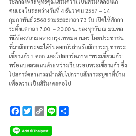
ระลึกถึงพระพุทธคุณเสริมความเป็นสิริมงคลยิ่งแก่
ตนเอง ในระหว่างวันที่ 4 ธันวาคม 2567 – 14
กุมภาพันธ์ 2568 รวมระยะเวลา 73 วัน เปิดให้สักกา
ระตั้งแต่เวลา 7.00 – 20.00 น. ของทุกวัน ณ มณฑล
พิธีท้องสนามหลวง กรุงเทพมหานคร โดยประชาชน
ที่มาสักการะจะได้รับดอกบัวสำหรับสักการะบูชาพระ
เขี้ยวแก้ว 1 ดอก และโปสการ์ดภาพ "พระเขี้ยวแก้ว"
พร้อมบทสวดมนต์ระหว่างเวียนรอบพระเขี้ยวแก้ว ซึ่ง
โปสการ์ดสามารถนำกลับไปกราบสักการะบูชาที่บ้าน
เพื่อความเป็นสิริมงคลต่อไป
F
T
C
Li
S
ac
wi
o
n
h
e
tt
p
e
ar