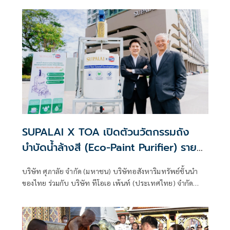
งาน “CU Rangers Presented by TOA” โชว์สุดยอดผลงาน
โครงการและวิทยานิพนธ์ของนิสิตจุฬาฯ ครั้งแรกใน
ประเทศไทย จาก 5 คณะชั้นนำ
SUPALAI X TOA เปิดตัวนวัตกรรมถัง
บำบัดน้ำล้างสี (Eco-Paint Purifier) ราย
แรกในไทย ยกระดับ Green Ecosystem ชู
บริษัท ศุภาลัย จำกัด (มหาชน) บริษัทอสังหาริมทรัพย์ชั้นนำ
ผู้นำ Sustainable Real Estate
ของไทย ร่วมกับ บริษัท ทีโอเอ เพ้นท์ (ประเทศไทย) จำกัด
Development
(มหาชน) หรือ TOA พันธมิตรธุรกิจผู้นำนวัตกรรมสีอันดับ 1
ของไทย เคมีภัณฑ์ก่อสร้าง และวัสดุก่อสร้างครบวงจร ตอกย้ำ
เป้าหมาย Sustainable Real Estate Development Leader
ตามแนวคิด ESG มุ่งเน้นศึกษาวิจัยและพัฒนานวัตกรรมที่อยู่