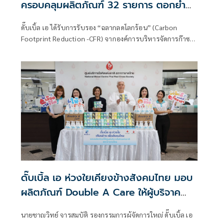
ครอบคลุมผลิตภัณฑ์ 32 รายการ ตอกย้ำ
ความมุ่งมั่นสู่ Net Zero อย่างเป็นรูปธรรม
ดั๊บเบิ้ล เอ ได้รับการรับรอง “ฉลากลดโลกร้อน” (Carbon
Footprint Reduction -CFR) จากองค์การบริหารจัดการก๊าซ
เรือนกระจก (องค์การมหาชน) หรือ อบก. สำหรับผลิตภัณฑ์
กระดาษจำนวน 32 รายการในปี 2568
ดั๊บเบิ้ล เอ ห่วงใยเคียงข้างสังคมไทย มอบ
ผลิตภัณฑ์ Double A Care ให้ผู้บริจาค
โลหิต
นายชาญวิทย์ จารุสมบัติ รองกรรมการผู้จัดการใหญ่ ดั๊บเบิ้ล เอ