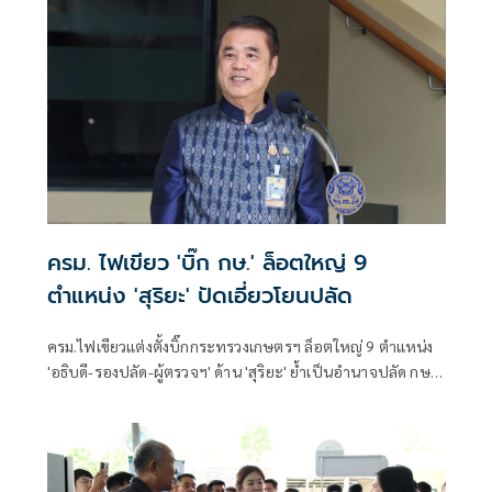
ครม. ไฟเขียว 'บิ๊ก กษ.' ล็อตใหญ่ 9
ตำแหน่ง 'สุริยะ' ปัดเอี่ยวโยนปลัด
ครม.ไฟเขียวแต่งตั้งบิ๊กกระทรวงเกษตรฯ ล็อตใหญ่ 9 ตำแหน่ง
'อธิบดี-รองปลัด-ผู้ตรวจฯ' ด้าน 'สุริยะ' ย้ำเป็นอำนาจปลัด กษ.
ไม่เกี่ยวกับรัฐมนตรี ยันคัดจากผลงาน-ความซื่อสัตย์