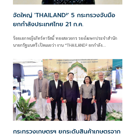
จัดใหญ่ 'THAILAND²' 5 กระทรวงจับมือ
ยกกำลังประเทศไทย 21 ก.ค.
ร้อยเอกหญิงภัทร์ดารัสมิ์ ทองสลวยกร รองโฆษกประจำสำนัก
นายกรัฐมนตรี เปิดเผยว่า งาน “THAILAND² ยกกำลัง
ประเทศไทย ยกระดับทุนมนุษย์” ถือเป็นงานใหญ่ที่เกิดขึ้นเป็น
ครั้งแรกจากการผนึกกำลังของ 5 กระทรวงหลัก
กระทรวงเกษตรฯ ยกระดับสินค้าเกษตรจาก