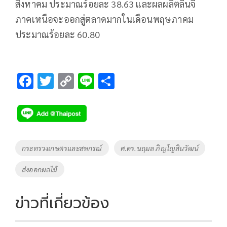
สิงหาคม ประมาณร้อยละ 38.63 และผลผลิตลิ้นจี่
ภาคเหนือจะออกสู่ตลาดมากในเดือนพฤษภาคม
ประมาณร้อยละ 60.80
F
T
C
Li
S
ac
wi
o
n
h
e
tt
p
e
ar
b
er
y
e
o
Li
Tags
กระทรวงเกษตรและสหกรณ์
ศ.ดร.นฤมล ภิญโญสินวัฒน์
o
n
ส่งออกผลไม้
k
k
ข่าวที่เกี่ยวข้อง