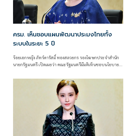
ครม. เห็นชอบแผนพัฒนาประมงไทยทั้ง
ระบบในระยะ 5 ปี
ร้อยเอกหญิง ภัทร์ดารัสมิ์ ทองสลวยกร รองโฆษกประจำสำนัก
นายกรัฐมนตรี เปิดเผยว่า คณะรัฐมนตรีมีมติเห็นชอบนโยบาย
และแผนบริหารจัดการการประมง พ.ศ. 2566-2570 ตามที่
กระทรวงเกษตรและสหกรณ์เสนอ เพื่อใช้เป็นกรอบในการ
บริหารจัดการและพัฒนาการประมงของประเทศในระยะ 5 ปี
ให้สอดคล้องกับสถานการณ์ด้านทรัพยากร เศรษฐกิจ สิ่ง
แวดล้อม และกติกาการค้าระหว่างประเทศ พร้อมยกระดับการ
ประมงไทยให้เติบโตอย่างสมดุลและยั่งยืน