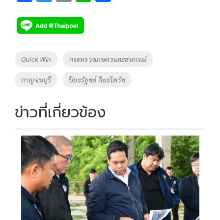
ac
wi
o
n
h
e
tt
p
e
ar
b
er
y
e
o
Li
Tags
Quick Win
กระทรวงเกษตรและสหกรณ์
o
n
กาญจนบุรี
ปิยะรัฐชย์ ติยะไพรัช
k
k
ข่าวที่เกี่ยวข้อง