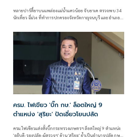
ทลายปาร์ตี้ยาบนแพล่องแม่น้ำแควน้อย จับยาเค ตรวจพบ 34
นักเที่ยว ฉี่ม่วง ที่ทำการปกครองจังหวัดกาญจนบุรี และอําเภอ
เมืองกาญจนบุรี เปิดยุทธการ 90 วัน พิทักษ์สันติราษฎร์ พิฆาต
ยาเสพติด
ครม. ไฟเขียว 'บิ๊ก กษ.' ล็อตใหญ่ 9
ตำแหน่ง 'สุริยะ' ปัดเอี่ยวโยนปลัด
ครม.ไฟเขียวแต่งตั้งบิ๊กกระทรวงเกษตรฯ ล็อตใหญ่ 9 ตำแหน่ง
'อธิบดี-รองปลัด-ผู้ตรวจฯ' ด้าน 'สุริยะ' ย้ำเป็นอำนาจปลัด กษ.