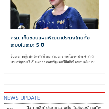
ครม. เห็นชอบแผนพัฒนาประมงไทยทั้ง
ระบบในระยะ 5 ปี
ร้อยเอกหญิง ภัทร์ดารัสมิ์ ทองสลวยกร รองโฆษกประจำสำนัก
นายกรัฐมนตรี เปิดเผยว่า คณะรัฐมนตรีมีมติเห็นชอบนโยบาย
และแผนบริหารจัดการการประมง พ.ศ. 2566-2570 ตามที่
กระทรวงเกษตรและสหกรณ์เสนอ เพื่อใช้เป็นกรอบในการ
บริหารจัดการและพัฒนาการประมงของประเทศในระยะ 5 ปี
ให้สอดคล้องกับสถานการณ์ด้านทรัพยากร เศรษฐกิจ สิ่ง
แวดล้อม และกติกาการค้าระหว่างประเทศ พร้อมยกระดับการ
ประมงไทยให้เติบโตอย่างสมดุลและยั่งยืน
NEWS UPDATE
'นิวคาสเซิล' ประกาศแต่งตั้ง 'ไยส์เลอร์' คุมทัพ