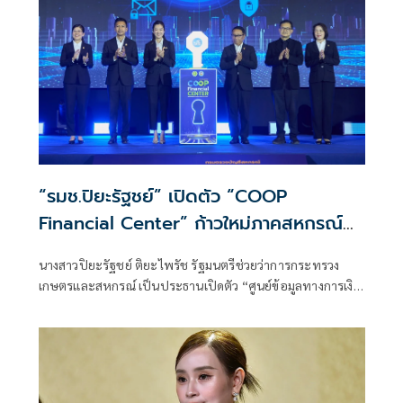
ให้สหกรณ์กู้ยืมเป็นกรณีพิเศษ เพื่อเสริมสภาพคล่องดำเนินธุรกิจ
สหกรณ์โคนม
“รมช.ปิยะรัฐชย์” เปิดตัว “COOP
Financial Center” ก้าวใหม่ภาคสหกรณ์
ไทย ยกระดับข้อมูลสู่การบริหารจัดการยุค
นางสาวปิยะรัฐชย์ ติยะไพรัช รัฐมนตรีช่วยว่าการกระทรวง
ดิจิทัล
เกษตรและสหกรณ์ เป็นประธานเปิดตัว “ศูนย์ข้อมูลทางการเงิน
การบัญชีภาคสหกรณ์ไทย (COOP Financial Center)” เพื่อยก
ระดับภาคสหกรณ์ไทยสู่ยุคดิจิทัล เชื่อมโยงข้อมูลทางการเงิน
การบัญชีอย่างเป็นระบบ