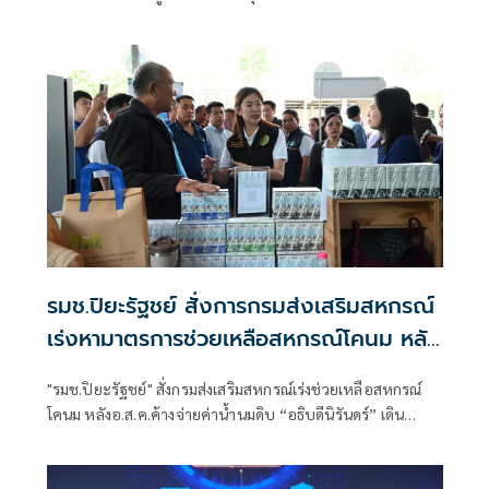
ไม่เกี่ยวกับรัฐมนตรี ยันคัดจากผลงาน-ความซื่อสัตย์
รมช.ปิยะรัฐชย์ สั่งการกรมส่งเสริมสหกรณ์
เร่งหามาตรการช่วยเหลือสหกรณ์โคนม หลัง
อ.ส.ค.ค้างจ่ายค่าน้ำนมดิบ เตรียมงบ กพส.
"รมช.ปิยะรัฐชย์" สั่งกรมส่งเสริมสหกรณ์เร่งช่วยเหลือสหกรณ์
350 ล.กู้ยืมดอกเบี้ยต่ำกรณีพิเศษเสริม
โคนม หลังอ.ส.ค.ค้างจ่ายค่าน้ำนมดิบ “อธิบดีนิรันดร์” เดิน
สภาพคล่อง
เครื่อง 4 มาตรการด่วน บรรเทาความเดือดร้อนสมาชิกสหกรณ์
โคนม พร้อมเผยปีนี้เตรียมเงินกพส.ดอกเบี้ยต่ำไว้ 350 ล้านบาท