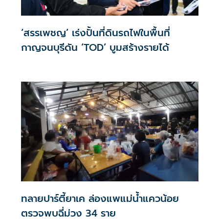
‘สรรเพชญ’ เร่งปั้นที่ดินรถไฟในพื้นที่
กาญจนบุรีดัน ‘TOD’ บูมสร้างรายได้
ทลายปาร์ตี้ยาเค ล่องแพแม่น้ำแควน้อย
ตรวจพบฉี่ม่วง 34 ราย