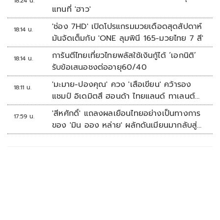
18:24 น.
แทนที่ 'ฮาว'
'ช่อง 7HD' เปิดโปรแกรมมวยเดือดสุดสัปดาห์
18:14 น.
มันจัดเต็มกับ 'ONE ลุมพินี 165-มวยไทย 7 สี'
การันตีไทยเที่ยวไทยพลัสใช้เงินกู้ได้ ‘เอกนิติ’
18:14 น.
รับข้อเสนอชงต่ออายุ60/40
'มะมาย-ปองคุณ' ควง 'เสือเขียน' คว้ารอง
18:11 น.
แชมป์ อิเดมิตสึ ฮอนด้า ไทยแลนด์ ทาเลนต์
คัพ สนาม 3
'สีหศักดิ์' แถลงผลเยือนไทยอย่างเป็นทางการ
17:59 น.
ของ 'มิน ออง หล่าย' ผลักดันเมียนมากลับสู่
อาเซียน