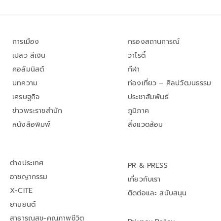
การเมือง
กรองสถานการณ์
เปลว สีเงิน
วาไรตี้
คอลัมนิสต์
กีฬา
บทความ
ท่องเที่ยว – ศิลปวัฒนธรรม
เศรษฐกิจ
ประชาสัมพันธ์
ข่าวพระราชสำนัก
ภูมิภาค
หนังสือพิมพ์
สิ่งแวดล้อม
ต่างประเทศ
PR & PRESS
อาชญากรรม
เกี่ยวกับเรา
X-CITE
ติดต่อและ สนับสนุน
ยานยนต์
สาธารณสุข-คุณภาพชีวิต