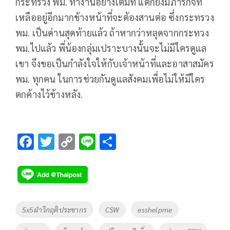
กระทรวง พม. ทำงานอย่างเต็มที่ แต่ก็ยังมีภารกิจที่
เหลืออยู่อีกมากข้างหน้าที่จะต้องสานต่อ ซึ่งกระทรวง
พม. เป็นด่านสุดท้ายแล้ว ถ้าหากว่าหลุดจากกระทวง
พม.ไปแล้ว พี่น้องกลุ่มเปราะบางนั้นจะไม่มีใครดูแล
เขา จึงขอเป็นกำลังใจให้กับเจ้าหน้าที่และอาสาสมัคร
พม. ทุกคน ในการช่วยกันดูแลสังคมเพื่อไม่ให้มีใคร
ตกค้างไว้ข้างหลัง.
F
T
C
Li
S
ac
wi
o
n
h
e
tt
p
e
ar
b
er
y
e
o
Li
Tags
5x5ฝ่าวิกฤติประชากร
CSW
esshelpme
o
n