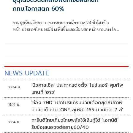
กทม.โอกาสตก 60%
กรมอุตุนิยมวิทยา รายงานพยากรณ์อากาศ 24 ชั่วโมงข้าง
หน้า ประเทศไทยจะมีฝนเพิ่มขึ้นและมีฝนตกหนักบางแห่ง โดย
มีฝนตกหนักมากบางพื้นที่ในภาคตะวันออกและภาคใต้ฝั่งตะวัน
ตก
NEWS UPDATE
'นิวคาสเซิล' ประกาศแต่งตั้ง 'ไยส์เลอร์' คุมทัพ
18:24 น.
แทนที่ 'ฮาว'
'ช่อง 7HD' เปิดโปรแกรมมวยเดือดสุดสัปดาห์
18:14 น.
มันจัดเต็มกับ 'ONE ลุมพินี 165-มวยไทย 7 สี'
การันตีไทยเที่ยวไทยพลัสใช้เงินกู้ได้ ‘เอกนิติ’
18:14 น.
รับข้อเสนอชงต่ออายุ60/40