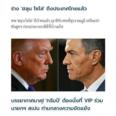
ร่าง 'ฮลุน โซโล่' ถึงประเทศไทยแล้ว
ศพ 'ฮลุน โซโล่' ถึงไทยแล้ว ญาติรับศพที่สุวรรณภูมิ เตรียมนำ
ชันสูตร ก่อนประกอบพิธีที่บ้านเกิด
บรรยากาศมาคุ! 'ทรัมป์' ต้องนั่งที่ VIP ร่วม
นายกฯ สเปน ท่ามกลางความขัดแย้ง