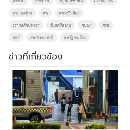
ข่าวพม
นิวยอร์ก
ปฏิญญาปักกิ่ง
ประชุมCSW
k
k
ประเทศไทย
พม
พมหนึ่งเดียว
วราวุธศิลปอาชา
วันสตรีสากล
ศบปภ
ศรส
สตรี
สหประชาชาติ
สหรัฐอเมริกา
ข่าวที่เกี่ยวข้อง