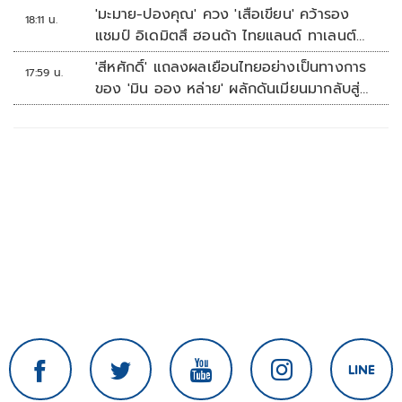
'มะมาย-ปองคุณ' ควง 'เสือเขียน' คว้ารอง
18:11 น.
แชมป์ อิเดมิตสึ ฮอนด้า ไทยแลนด์ ทาเลนต์
คัพ สนาม 3
'สีหศักดิ์' แถลงผลเยือนไทยอย่างเป็นทางการ
17:59 น.
ของ 'มิน ออง หล่าย' ผลักดันเมียนมากลับสู่
อาเซียน