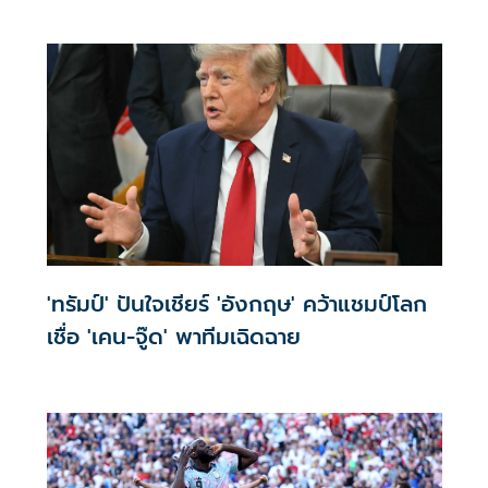
'ทรัมป์' ปันใจเชียร์ 'อังกฤษ' คว้าแชมป์โลก
เชื่อ 'เคน-จู๊ด' พาทีมเฉิดฉาย