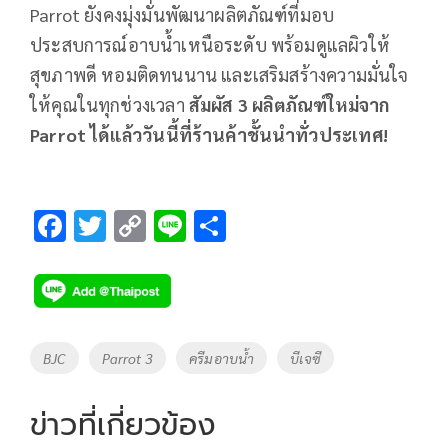
Parrot ยังคงมุ่งมั่นพัฒนาผลิตภัณฑ์ที่มอบ
ประสบการณ์อาบน้ำเหนือระดับ พร้อมดูแลผิวให้
สุขภาพดี หอมติดทนนาน และเสริมสร้างความมั่นใจ
ให้คุณในทุกช่วงเวลา
สัมผัส
3 ผลิตภัณฑ์ใหม่จาก
Parrot ได้แล้ววันนี้ที่ร้านค้าชั้นนำทั่วประเทศ!
F
T
C
Li
S
ac
wi
o
n
h
e
tt
p
e
ar
b
er
y
e
o
Li
Tags
BJC
Parrot 3
ครีมอาบน้ำ
บีเจซี
o
n
k
k
ข่าวที่เกี่ยวข้อง