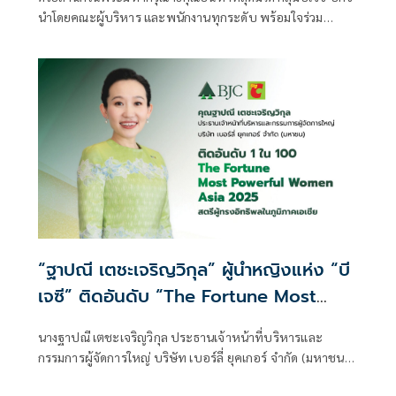
นำโดยคณะผู้บริหาร และพนักงานทุกระดับ พร้อมใจร่วม
ประกอบพิธีถวายความอาลัยแด่สมเด็จพระนางเจ้าสิริกิติ์
พระบรมราชินีนาถ พระบรมราชชนนีพันปีหลวง
“ฐาปณี เตชะเจริญวิกุล” ผู้นำหญิงแห่ง “บี
เจซี” ติดอันดับ “The Fortune Most
Powerful Women Asia 2025” ต่อเนื่อง
นางฐาปณี เตชะเจริญวิกุล ประธานเจ้าหน้าที่บริหารและ
เป็นปีที่ 2 ขึ้นแท่นผู้นำหญิงไทยบนเวทีระดับ
กรรมการผู้จัดการใหญ่ บริษัท เบอร์ลี่ ยุคเกอร์ จำกัด (มหาชน)
เอเชีย
หรือ บีเจซี ผู้นำธุรกิจสินค้าอุปโภคบริโภคครบวงจรของไทย ได้