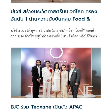
บีเจซี สร้างประวัติศาสตร์บนเวทีโลก ครอง
อันดับ 1 ด้านความยั่งยืนกลุ่ม Food &
Staples Retailing ต่อเนื่อง 4 ปีซ้อน ติด
บริษัท เบอร์ลี่ ยุคเกอร์ จำกัด (มหาชน) หรือ “บีเจซี” ตอกย้ำ
Top 1% ของโลก พร้อมเข้าสู่
สถานะองค์กรไทยผู้นำด้านความยั่งยืนระดับโลก หลังได้รับการ
Sustainability Yearbook ปีที่ 6
จัดอันดับเป็นอันดับ 1 ของโลกในกลุ่มอุตสาหกรรม Food &
Staples Retailing
BJC ร่วม Teoxane เปิดตัว APAC