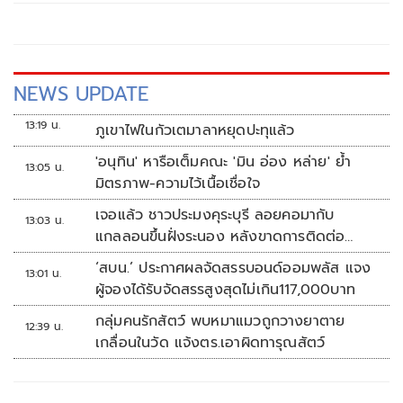
รับการจัดอันดับให้เป็นหนึ่งใน “
NEWS UPDATE
13:19 น.
ภูเขาไฟในกัวเตมาลาหยุดปะทุแล้ว
'อนุทิน' หารือเต็มคณะ 'มิน อ่อง หล่าย' ย้ำ
13:05 น.
มิตรภาพ-ความไว้เนื้อเชื่อใจ
เจอแล้ว ชาวประมงคุระบุรี ลอยคอมากับ
13:03 น.
แกลลอนขึ้นฝั่งระนอง หลังขาดการติดต่อ
หลายวัน
‘สบน.’ ประกาศผลจัดสรรบอนด์ออมพลัส แจง
13:01 น.
ผู้จองได้รับจัดสรรสูงสุดไม่เกิน117,000บาท
กลุ่มคนรักสัตว์ พบหมาแมวถูกวางยาตาย
12:39 น.
เกลื่อนในวัด แจ้งตร.เอาผิดทารุณสัตว์