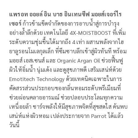
แพรอท ออยล์ อิน บาธ อินเทนซีฟ มอยส์เจอร์ไร
เซอร์
ก้าวข้ามขีดจำกัดของการอาบน้ำสู่การบำรุง
อย่างล้ำลึกด้วย เทคโนโลยี 4X-MOISTBOOST ที่เพิ่ม
ระดับความชุ่มชื้นได้มากถึง 4 เท่า ผสานพลังจากไฮ
ยาลูรอนโมเลกุลเล็ก ที่ซึมซาบลึกเข้าสู่ผิวทันที พร้อม
มอยส์ เอสเซนส์ และ Organic Argan Oil ช่วยฟื้นฟู
ผิวให้อิ่มน้ำ นุ่มเด้ง และดูสุขภาพดี เสริมเสน่ห์ด้วย
Emotitech Technology ด้วยเทคนิคเฉพาะในการ
คัดสรรส่วนประกอบของกลิ่นหอมระดับพรีเมียมที่
ช่วยผ่อนคลายอารมณ์ ช่วยปลอบประโลมทุกความ
เหนื่อยล้า ชาร์จพลังให้มีสุขภาพจิตที่สุขสดใส ค้นพบ
เสน่ห์แห่งผิวหอม เปล่งประกายจาก Parrot ได้แล้ว
วันนี้