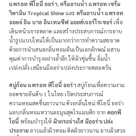
แพรอท พีโอนี่ ออร่า
,
ครีมอาบน้ำ แพรอท เซรั่ม
วิตามิน
Tropical Shine
และ
ครีมอาบน้ำ แพรอท
ออยล์ อิน บาธ อินเทนซีฟ มอยส์เจอร์ไรเซอร์
เพื่อ
เดินหน้าเจาะตลาด และสร้างประสบการณ์การอาบ
น้ำรูปแบบใหม่ให้เป็นมากกว่าการทำความสะอาด
ด้วยการนำเสนอกลิ่นหอมอันเป็นเอกลักษณ์ ผสาน
คุณค่าการบำรุงอย่างล้ำลึก ให้ผิวชุ่มชื้น อิ่มน้ำ
เปล่งปลั่ง เสมือนมีออร่าเปล่งประกายตลอดวัน
สบู่ก้อน แพรอท พีโอนี่ ออร่า
สบู่ก้อนเพื่อความงาม
ยอดขายอันดับ 1 ในไทย เปิดประสบการณ์
ความหอมสดชื่นยาวนาน ด้วยกลิ่นใหม่ พีโอนี่ ออร่า
มอบกลิ่นหอมหวานละมุนสุดโรแมนติก จาก
ดอกพี
โอนี่
พร้อมบำรุงให้
ผิวกระจ่างใส มีออร่าเปล่ง
ประกาย
อาบแล้วผิวหอม ติดผิวยาวนาน อาบผิวสวย