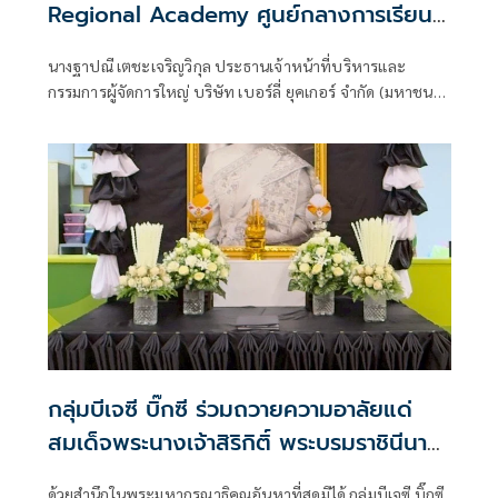
Regional Academy ศูนย์กลางการเรียนรู้
ด้านเวชศาสตร์ความงามระดับภูมิภาคเอเชีย-
นางฐาปณี เตชะเจริญวิกุล ประธานเจ้าหน้าที่บริหารและ
แปซิฟิก แห่งแรกในไทย
กรรมการผู้จัดการใหญ่ บริษัท เบอร์ลี่ ยุคเกอร์ จำกัด (มหาชน)
หรือ BJC ร่วมเปิดตัว
กลุ่มบีเจซี บิ๊กซี ร่วมถวายความอาลัยแด่
สมเด็จพระนางเจ้าสิริกิติ์ พระบรมราชินีนาถ
พระบรมราชชนนีพันปีหลวง
ด้วยสำนึกในพระมหากรุณาธิคุณอันหาที่สุดมิได้ กลุ่มบีเจซี บิ๊กซี