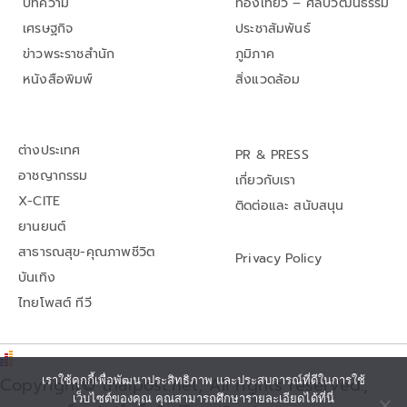
บทความ
ท่องเที่ยว – ศิลปวัฒนธรรม
เศรษฐกิจ
ประชาสัมพันธ์
ข่าวพระราชสำนัก
ภูมิภาค
หนังสือพิมพ์
สิ่งแวดล้อม
ต่างประเทศ
PR & PRESS
อาชญากรรม
เกี่ยวกับเรา
X-CITE
ติดต่อและ สนับสนุน
ยานยนต์
สาธารณสุข-คุณภาพชีวิต
Privacy Policy
บันเทิง
ไทยโพสต์ ทีวี
Copyright© thaipost.net, All rights reserved.,
เราใช้คุกกี้เพื่อพัฒนาประสิทธิภาพ และประสบการณ์ที่ดีในการใช้
เว็บไซต์ของคุณ คุณสามารถศึกษารายละเอียดได้ที่นี่