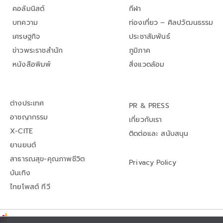
คอลัมนิสต์
กีฬา
บทความ
ท่องเที่ยว – ศิลปวัฒนธรรม
เศรษฐกิจ
ประชาสัมพันธ์
ข่าวพระราชสำนัก
ภูมิภาค
หนังสือพิมพ์
สิ่งแวดล้อม
ต่างประเทศ
PR & PRESS
อาชญากรรม
เกี่ยวกับเรา
X-CITE
ติดต่อและ สนับสนุน
ยานยนต์
สาธารณสุข-คุณภาพชีวิต
Privacy Policy
บันเทิง
ไทยโพสต์ ทีวี