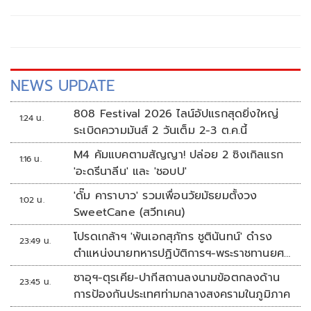
ประธานบริษัท มติชน จำกัด (มหาชน) เป็นผู้มอบ
NEWS UPDATE
808 Festival 2026 ไลน์อัปแรกสุดยิ่งใหญ่
1:24 น.
ระเบิดความมันส์ 2 วันเต็ม 2-3 ต.ค.นี้
M4 คัมแบคตามสัญญา! ปล่อย 2 ซิงเกิลแรก
1:16 น.
'อะดรีนาลีน' และ 'ชอบU'
'ดั๊ม คาราบาว' รวมเพื่อนวัยมัธยมตั้งวง
1:02 น.
SweetCane (สวีทเคน)
โปรดเกล้าฯ 'พันเอกสุภัทร ชูตินันทน์' ดำรง
23:49 น.
ตำแหน่งนายทหารปฏิบัติการฯ-พระราชทานยศ
'พลตรี'
ซาอุฯ-ตุรเคีย-ปากีสถานลงนามข้อตกลงด้าน
23:45 น.
การป้องกันประเทศท่ามกลางสงครามในภูมิภาค