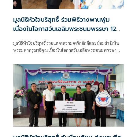
มูลนิธิหัวใจบริสุทธิ์ ร่วมพิธีวางพานพุ่ม
เนื่องในโอกาสวันเฉลิมพระชนมพรรษา 12
ส.ค. 69
มูลนิธิหัวใจบริสุทธิ์ ร่วมแสดงความจงรักภักดีและน้อมสำนึกใน
พระมหากรุณาธิคุณ เนื่องในโอกาสวันเฉลิมพระชนมพรรษา
สมเด็จพระนางเจ้าสิริกิติ์ พระบรมราชินีนาถ พระบรมราชชนนี
พันปีหลวง