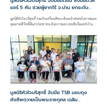
มูลนิธิหัวใจบริสุทธิ์ จับมือมติชน ส่งมอบวีล
แชร์ 5 คัน ช่วยผู้ยากไร้ จ.น่าน ยกระดับ
คุณภาพชีวิตกลุ่มเปราะบาง
มูลนิธิหัวใจบริสุทธิ์ ร่วมกับเครือมติชน เดินหน้าส่งต่อโอกาสและ
คุณภาพชีวิตที่ดีแก่ประชาชน ด้วยการมอบรถเข็นวีลแชร์จำนวน
5 คัน ให้แก่ผู้สูงอายุ ผู้พิการ และผู้ป่วยที่มีข้อจำกัดในการ
เคลื่อนไหวในจังหวัดน่าน
มูลนิธิหัวใจบริสุทธิ์ จับมือ TSB มอบถุง
ยังชีพถวายเป็นพระราชกุศล เฉลิม
พระชนมพรรษา 74 พรรษา