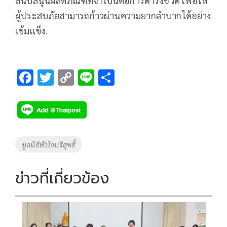
สนับสนุนผลิตภัณฑ์ที่จำเป็นต่อการดำรงชีวิต เพื่อให้
ผู้ประสบภัยสามารถก้าวผ่านความยากลำบากได้อย่าง
เข้มแข็ง.
F
T
C
Li
S
ac
wi
o
n
h
e
tt
p
e
ar
b
er
y
e
o
Li
Tags
มูลนิธิหัวใจบริสุทธิ์
o
n
k
k
ข่าวที่เกี่ยวข้อง