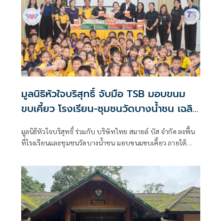
มูลนิธิหัวใจบริสุทธิ์ จับมือ TSB มอบขนม
ขบเคี้ยว โรงเรียน-ชุมชนวัดบางน้ำชน เฉลิม
พระชนมพรรษา 74 พรรษา
มูลนิธิหัวใจบริสุทธิ์ ร่วมกับ บริษัทไทย สมายล์ บัส จำกัด ลงพื้น
ที่โรงเรียนและชุมชนวัดบางน้ำชน มอบขนมขบเคี้ยว ภายใต้
โครงการหัวใจปันสุข ถวายเป็นพระราชกุศล แด่พระบาทสมเด็จ
พระเจ้าอยู่หัว เนื่องในโอกาสเฉลิมพระชนมพรรษา 74 พรรษา
28 กรกฎาคม 2569