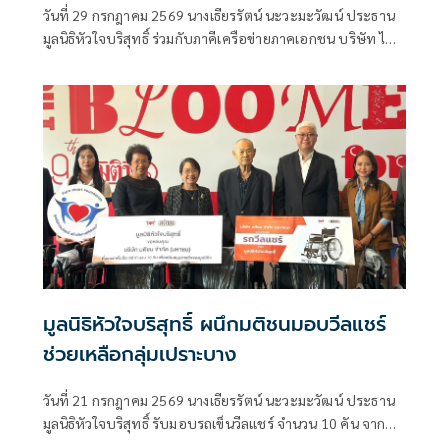
วันที่ 29 กรกฎาคม 2569 นางเธียรรัตน์ นะวะมะวัฒน์ ประธาน
มูลนิธิหัวใจบริสุทธิ์ ร่วมกับภาคีเครือข่ายภาคเอกชน บริษัท ไทย
สมายล์ บัส จำกัด (TSB)
มูลนิธิหัวใจบริสุทธิ์ ผนึกมติชนมอบวีลแชร์
ช่วยเหลือกลุ่มเปราะบาง
วันที่ 21 กรกฎาคม 2569 นางเธียรรัตน์ นะวะมะวัฒน์ ประธาน
มูลนิธิหัวใจบริสุทธิ์ รับมอบรถเข็นวีลแชร์ จำนวน 10 คัน จาก
บริษัท มติชน จำกัด (มหาชน) โดยมีนายขรรค์ชัย บุนปาน