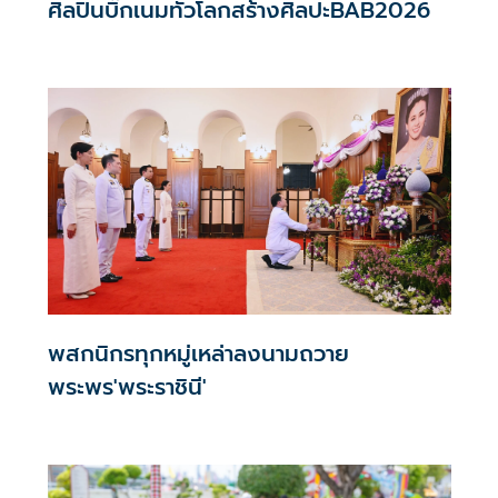
ศิลปินบิ๊กเนมทั่วโลกสร้างศิลปะBAB2026
พสกนิกรทุกหมู่เหล่าลงนามถวาย
พระพร'พระราชินี'