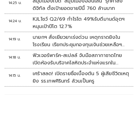
สี่มุมเมืองเปิด ‘สี่มุมเมืองออนไลน์’ รุกค้าส่ง
14:25 น.
ดิจิทัล ตั้งเป้ายอดขายปีนี้ 760 ล้านบาท
KJLโชว์ Q2/69 กำไรโต 49%รับดีมานด์อุตฯ
14:24 น.
หนุนเป้าปีโต 12.7%
นายกฯ สั่งเยียวยาเร่งด่วน เหตุกราดยิงใน
14:19 น.
โรงเรียน เรียกประชุมกองทุนเงินช่วยเหลือฯ
ทันที
ฟิวเจอร์พาร์ค-สเปลล์ จับมือสภากาชาดไทย
14:18 น.
เปิดห้องรับบริจาคโลหิตประจำแห่งแรกใน
ศูนย์การค้าปทุมธานี
เศร้าสลด! เปิดรายชื่อเบื้องต้น 5 ผู้เสียชีวิตเหตุ
14:15 น.
ยิง รร.เทพศิรินทร์ ล้วนเป็นครู