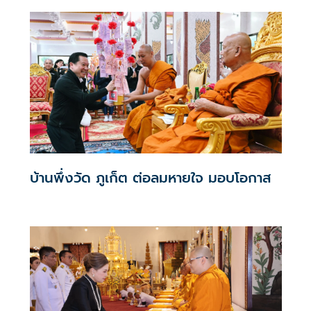
จัดงาน “ทศวรรษแห่งการพัฒนา สืบสาน รักษา ต่อยอด ใต้ร่ม
พระบารมี” เพื่อเทิดพระเกียรติพระบาทสมเด็จพระเจ้าอยู่หัว
เนื่องในโอกาสวันเฉลิมพระชนมพรรษา 28 กรกฎาคม 2569
และครบ 10 ปีแห่งการครองสิริราชสมบัติ
บ้านพึ่งวัด ภูเก็ต ต่อลมหายใจ มอบโอกาส