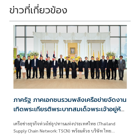
k
k
ข่าวที่เกี่ยวข้อง
ภาครัฐ ภาคเอกชนรวมพลังเครือข่ายจัดงาน
เทิดพระเกียรติพระบาทสมเด็จพระเจ้าอยู่หัว
ทศวรรษแห่งการพัฒนา สืบสาน รักษา ต่อย
เครือข่ายธุรกิจห่วงโซ่อุปทานแห่งประเทศไทย (Thailand
อด ใต้ร่มพระบารมี
Supply Chain Network: TSCN) พร้อมด้วย บริษัท ไทย
เบฟเวอเรจ จำกัด (มหาชน) (ไทยเบฟ) และภาคีเครือข่ายร่วม