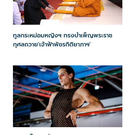
ทูลกระหม่อมหญิงฯ ทรงบำเพ็ญพระราช
กุศลถวาย'เจ้าฟ้าพัชรกิติยาภาฯ'