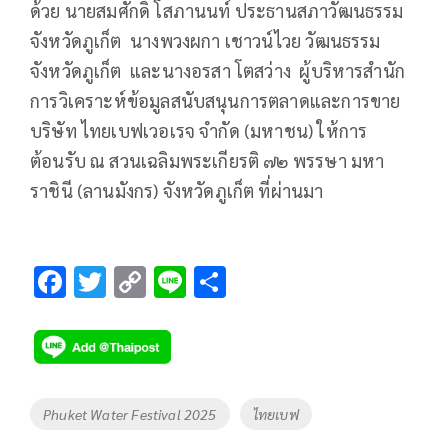
ด้วย นายสมศักดิ์ โสภานนท์ ประธานสภาวัฒนธรรม
จังหวัดภูเก็ต นางพวงผกา เชาวน์ไวย วัฒนธรรม
จังหวัดภูเก็ต และนางอรสา โตสว่าง ผู้บริหารสำนัก
การวิเคราะห์ข้อมูลสนับสนุนการตลาดและการขาย
บริษัท ไทยเบฟเวอเรจ จำกัด (มหาชน) ให้การ
ต้อนรับ ณ สวนเฉลิมพระเกียรติ ๗๒ พรรษา มหา
ราชินี (ลานมังกร) จังหวัดภูเก็ต ที่ผ่านมา
F
T
C
Li
S
ac
wi
o
n
h
e
tt
p
e
ar
b
er
y
e
o
Li
Tags
Phuket Water Festival 2025
ไทยเบฟ
o
n