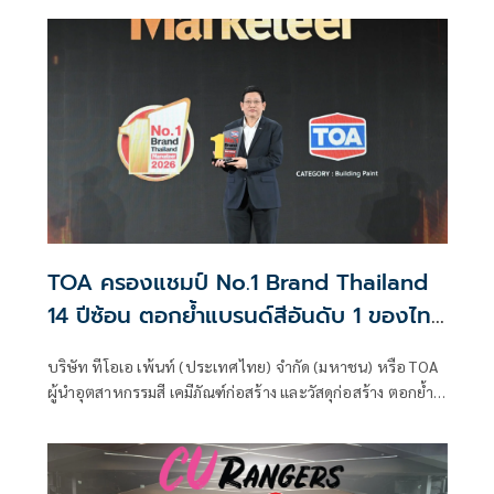
เจริญพระพุทธมนต์ และทำบุญตักบาตรพระสงฆ์ จำนวน 175
รูป เพื่อถวายพระราชกุศล เนื่องในโอกาสวันเฉลิม
พระชนมพรรษา 74 พรรษา พระบาทสมเด็จพระปรเมนทร
มหาวชิราลงกรณ พระวชิรเกล้าเจ้าอยู่หัว 28 กรกฎาคม 2569
โดยมี นายอนุทิน ชาญวีรกูล นายกรัฐมนตรี และรัฐมนตรีว่าการ
กระทรวงมหาดไทย เป็นประธานในพิธี ณ บริเวณท้องสนาม
หลวง
TOA ครองแชมป์ No.1 Brand Thailand
14 ปีซ้อน ตอกย้ำแบรนด์สีอันดับ 1 ของไทย
มุ่งสู่ผู้นำ Total Solutions for Living และ
บริษัท ทีโอเอ เพ้นท์ (ประเทศไทย) จำกัด (มหาชน) หรือ TOA
Green Ecosystem
ผู้นำอุตสาหกรรมสี เคมีภัณฑ์ก่อสร้าง และวัสดุก่อสร้าง ตอกย้ำ
ความแข็งแกร่งของแบรนด์ด้วยการคว้ารางวัล No.1 Brand
Thailand 2026 ในกลุ่มสีทาอาคาร ต่อเนื่องเป็นปีที่ 14 สะท้อน
ความเชื่อมั่น ความไว้วางใจ และการยอมรับจากผู้บริโภคทั่ว
ประเทศ