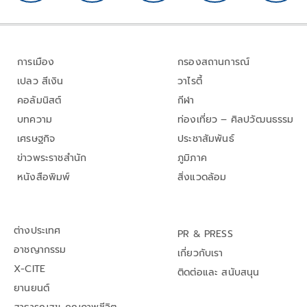
การเมือง
กรองสถานการณ์
เปลว สีเงิน
วาไรตี้
คอลัมนิสต์
กีฬา
บทความ
ท่องเที่ยว – ศิลปวัฒนธรรม
เศรษฐกิจ
ประชาสัมพันธ์
ข่าวพระราชสำนัก
ภูมิภาค
หนังสือพิมพ์
สิ่งแวดล้อม
ต่างประเทศ
PR & PRESS
อาชญากรรม
เกี่ยวกับเรา
X-CITE
ติดต่อและ สนับสนุน
ยานยนต์