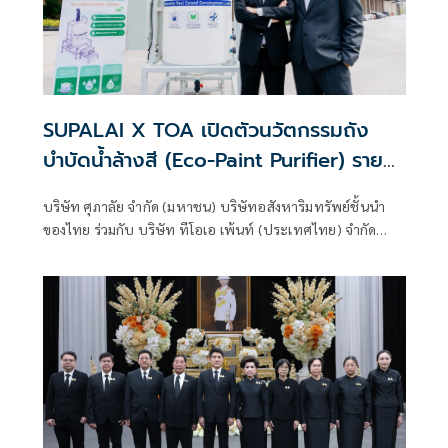
SUPALAI X TOA เปิดตัวนวัตกรรมถัง
บำบัดน้ำล้างสี (Eco-Paint Purifier) ราย
แรกในไทย ยกระดับ Green Ecosystem ชู
บริษัท ศุภาลัย จำกัด (มหาชน) บริษัทอสังหาริมทรัพย์ชั้นนำ
ผู้นำ Sustainable Real Estate
ของไทย ร่วมกับ บริษัท ทีโอเอ เพ้นท์ (ประเทศไทย) จำกัด
Development
(มหาชน) หรือ TOA พันธมิตรธุรกิจผู้นำนวัตกรรมสีอันดับ 1
ของไทย เคมีภัณฑ์ก่อสร้าง และวัสดุก่อสร้างครบวงจร ตอกย้ำ
เป้าหมาย Sustainable Real Estate Development Leader
ตามแนวคิด ESG มุ่งเน้นศึกษาวิจัยและพัฒนานวัตกรรมที่อยู่
อาศัยเป็นมิตรต่อสิ่งแวดล้อมและสังคม ด้วยนวัตกรรม ‘ถังบำบัด
น้ำล้างสี Eco-Paint Purifier’ สำหรับการจัดการน้ำเสียที่เกิด
ภายในโครงการขณะก่อสร้างอาคารขึ้นเป็นครั้งแรก โดยเริ่ม
นำร่องใช้งานในโครงการคอนโดมิเนียมใหม่ของศุภาลัย นับเป็น
บริษัทอสังหาริมทรัพย์รายแรกที่ขับเคลื่อนนวัตกรรมการจัดการ