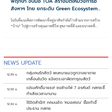
พฤกษา จับมือ TOA สร้างมิติใหม่วงการอ
สังหาฯ ไทย ยกระดับ Green Ecosystem
ผ่านนวัตกรรมสีฉลาก EPD ตอกย้ำแนวคิด
ในวันที่แนวคิดการพัฒนาที่อยู่อาศัยกำลังก้าวข้ามจากการสร้าง
Lifetime Well-Living สร้างบ้าน ดีต่อคน
“บ้าน” ไปสู่การสร้างคุณภาพชีวิต สุขภาพที่ดี และอนาคตที่
ดีต่อโลก
ยั่งยืน พฤกษาจึงเดินหน้าต่อยอดแนวคิด “อยู่ดี...ทั้งชีวิต”
(Lifetime Well-Living) ผ่านความร่วมมือกับ TOA ผู้นำ
นวัตกรรมสีอันดับหนึ่งของไทยและวัสดุก่อสร้างครบวงจร
NEWS UPDATE
กลุ่มคนรักสัตว์ พบหมาแมวถูกวางยาตาย
12:39 น.
เกลื่อนในวัด แจ้งตร.เอาผิดทารุณสัตว์
เปรมศักดิ์มาแรง! ชงล้างไพ่ 7 อรหันต์ กสทช.ชี้
12:39 น.
ทำเสียเวลามานาน
ไร้จิตสำนึก! ภคมนอัด 'หมอสรณ' ยื้อเก้าอี้
12:34 น.
ประธาน กสทช.