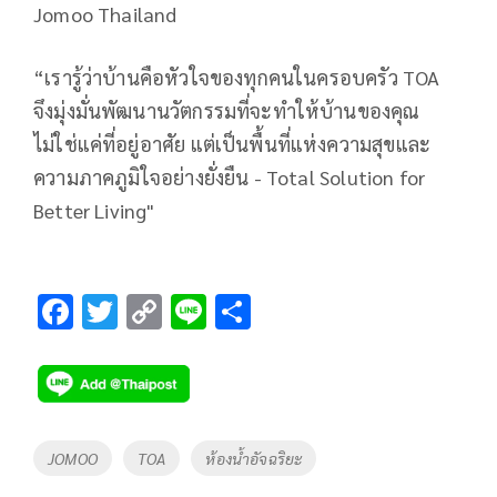
Jomoo Thailand
“เรารู้ว่าบ้านคือหัวใจของทุกคนในครอบครัว TOA
จึงมุ่งมั่นพัฒนานวัตกรรมที่จะทำให้บ้านของคุณ
ไม่ใช่แค่ที่อยู่อาศัย แต่เป็นพื้นที่แห่งความสุขและ
ความภาคภูมิใจอย่างยั่งยืน - Total Solution for
Better Living"
F
T
C
Li
S
ac
wi
o
n
h
e
tt
p
e
ar
b
er
y
e
o
Li
Tags
JOMOO
TOA
ห้องน้ำอัจฉริยะ
o
n