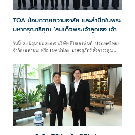
น้ำเสียจากงานสี เพื่อยกระดับการก่อสร้างที่เป็นมิตรต่อสิ่ง
แวดล้อม
TOA น้อมถวายความอาลัย และสำนึกในพระ
มหากรุณาธิคุณ ‘สมเด็จพระเจ้าลูกเธอ เจ้า
ฟ้าพัชรกิติยาภา นเรนทิราเทพยวดี กรม
วันนี้ (23 มิถุนายน 2569) บริษัท ทีโอเอ เพ้นท์ (ประเทศไทย)
หลวงราชสาริณีสิริพัชร มหาวัชรราชธิดา’
จำกัด (มหาชน) หรือ TOA นำโดย นายจตุภัทร์ ตั้งคารวคุณ
ประธานเจ้าหน้าที่บริหาร นายประจักษ์ ตั้งคารวคุณ ประธานผู้
ก่อตั้งบริษัทฯ และ นางละออ ตั้งคารวคุณ รองประธานผู้ก่อตั้ง
บริษัทฯ พร้อมด้วยคณะผู้บริหารและพนักงาน ร่วมพิธีน้อม
ถวายความอาลัยและสำนึกในพระมหากรุณาธิคุณเบื้องหน้า
พระรูป สมเด็จพระเจ้าลูกเธอ เจ้าฟ้าพัชรกิติยาภา นเรนทิรา
เทพยวดี กรมหลวงราชสาริณีสิริพัชร มหาวัชรราชธิดา ณ
อาคารสำนักงานใหญ่ บริษัท ทีโอเอ เพ้นท์ (ประเทศไทย)
จำกัด (มหาชน) ถนนบางนา-ตราด