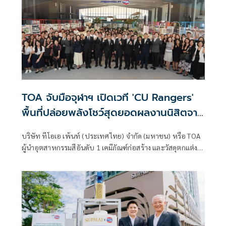
TOA จับมือจุฬาฯ เปิดเวที 'CU Rangers'
พื้นที่ปล่อยพลังโชว์สุดยอดผลงานนิสิตจาก
5 คณะ รวมกว่า 150 ผลงาน วันนี้-13 ก.ค.นี้
บริษัท ทีโอเอ เพ้นท์ (ประเทศไทย) จำกัด (มหาชน) หรือ TOA
ที่ใจกลางสยาม @SIAMSCAPE
ผู้นำอุตสาหกรรมสีอันดับ 1 เคมีภัณฑ์ก่อสร้าง และวัสดุตกแต่ง
พื้นผิวของประเทศไทย จับมือ จุฬาลงกรณ์มหาวิทยาลัย เปิด
งาน “CU Rangers Presented by TOA” โชว์สุดยอดผลงาน
โครงการและวิทยานิพนธ์ของนิสิตจุฬาฯ ครั้งแรกใน
ประเทศไทย จาก 5 คณะชั้นนำ