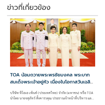
k
k
ข่าวที่เกี่ยวข้อง
TOA น้อมถวายพระพรชัยมงคล พระบาท
สมเด็จพระเจ้าอยู่หัว เนื่องในโอกาสวันเฉลิม
พระชนมพรรษา 28 กรกฎาคม 2569
บริษัท ทีโอเอ เพ้นท์ (ประเทศไทย) จำกัด (มหาชน) หรือ TOA
นำโดย นายจตุภัทร์ ตั้งคารวคุณ ประธานเจ้าหน้าที่บริหาร และ
นางละออ ตั้งคารวคุณ รองประธานผู้ก่อตั้งบริษัทฯ เข้าร่วมพิธี