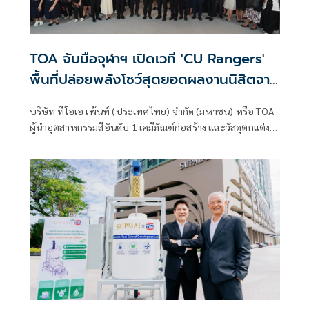
TOA จับมือจุฬาฯ เปิดเวที 'CU Rangers'
พื้นที่ปล่อยพลังโชว์สุดยอดผลงานนิสิตจาก
5 คณะ รวมกว่า 150 ผลงาน วันนี้-13 ก.ค.นี้
บริษัท ทีโอเอ เพ้นท์ (ประเทศไทย) จำกัด (มหาชน) หรือ TOA
ที่ใจกลางสยาม @SIAMSCAPE
ผู้นำอุตสาหกรรมสีอันดับ 1 เคมีภัณฑ์ก่อสร้าง และวัสดุตกแต่ง
พื้นผิวของประเทศไทย จับมือ จุฬาลงกรณ์มหาวิทยาลัย เปิด
งาน “CU Rangers Presented by TOA” โชว์สุดยอดผลงาน
โครงการและวิทยานิพนธ์ของนิสิตจุฬาฯ ครั้งแรกใน
ประเทศไทย จาก 5 คณะชั้นนำ