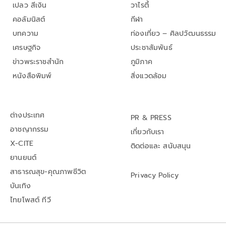
เปลว สีเงิน
วาไรตี้
คอลัมนิสต์
กีฬา
บทความ
ท่องเที่ยว – ศิลปวัฒนธรรม
เศรษฐกิจ
ประชาสัมพันธ์
ข่าวพระราชสำนัก
ภูมิภาค
หนังสือพิมพ์
สิ่งแวดล้อม
ต่างประเทศ
PR & PRESS
อาชญากรรม
เกี่ยวกับเรา
X-CITE
ติดต่อและ สนับสนุน
ยานยนต์
สาธารณสุข-คุณภาพชีวิต
Privacy Policy
บันเทิง
ไทยโพสต์ ทีวี