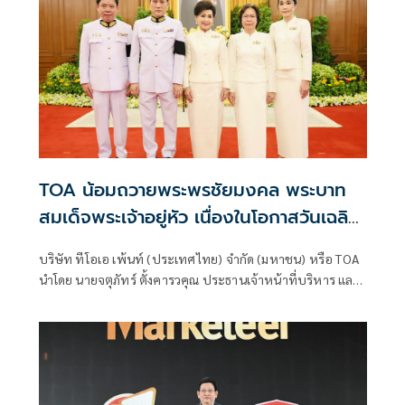
TOA น้อมถวายพระพรชัยมงคล พระบาท
สมเด็จพระเจ้าอยู่หัว เนื่องในโอกาสวันเฉลิม
พระชนมพรรษา 28 กรกฎาคม 2569
บริษัท ทีโอเอ เพ้นท์ (ประเทศไทย) จำกัด (มหาชน) หรือ TOA
นำโดย นายจตุภัทร์ ตั้งคารวคุณ ประธานเจ้าหน้าที่บริหาร และ
นางละออ ตั้งคารวคุณ รองประธานผู้ก่อตั้งบริษัทฯ เข้าร่วมพิธี
เจริญพระพุทธมนต์ และทำบุญตักบาตรพระสงฆ์ จำนวน 175
รูป เพื่อถวายพระราชกุศล เนื่องในโอกาสวันเฉลิม
พระชนมพรรษา 74 พรรษา พระบาทสมเด็จพระปรเมนทร
มหาวชิราลงกรณ พระวชิรเกล้าเจ้าอยู่หัว 28 กรกฎาคม 2569
โดยมี นายอนุทิน ชาญวีรกูล นายกรัฐมนตรี และรัฐมนตรีว่าการ