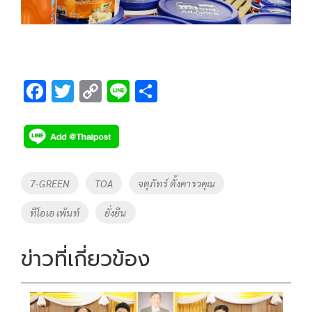
F
T
C
Li
S
ac
wi
o
n
h
e
tt
p
e
ar
b
er
y
e
o
Li
Tags
7-GREEN
TOA
จตุภัทร์ ตั้งคารวคุณ
o
n
ทีโอเอ เพ้นท์
ยั่งยืน
k
k
ข่าวที่เกี่ยวข้อง