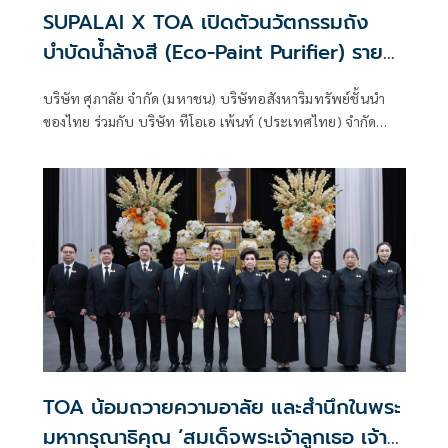
SUPALAI X TOA เปิดตัวนวัตกรรมถัง
บำบัดน้ำล้างสี (Eco-Paint Purifier) ราย
แรกในไทย ยกระดับ Green Ecosystem ชู
บริษัท ศุภาลัย จำกัด (มหาชน) บริษัทอสังหาริมทรัพย์ชั้นนำ
ผู้นำ Sustainable Real Estate
ของไทย ร่วมกับ บริษัท ทีโอเอ เพ้นท์ (ประเทศไทย) จำกัด
Development
(มหาชน) หรือ TOA พันธมิตรธุรกิจผู้นำนวัตกรรมสีอันดับ 1
ของไทย เคมีภัณฑ์ก่อสร้าง และวัสดุก่อสร้างครบวงจร ตอกย้ำ
เป้าหมาย Sustainable Real Estate Development Leader
ตามแนวคิด ESG มุ่งเน้นศึกษาวิจัยและพัฒนานวัตกรรมที่อยู่
อาศัยเป็นมิตรต่อสิ่งแวดล้อมและสังคม ด้วยนวัตกรรม ‘ถังบำบัด
น้ำล้างสี Eco-Paint Purifier’ สำหรับการจัดการน้ำเสียที่เกิด
ภายในโครงการขณะก่อสร้างอาคารขึ้นเป็นครั้งแรก โดยเริ่ม
นำร่องใช้งานในโครงการคอนโดมิเนียมใหม่ของศุภาลัย นับเป็น
บริษัทอสังหาริมทรัพย์รายแรกที่ขับเคลื่อนนวัตกรรมการจัดการ
น้ำเสียจากงานสี เพื่อยกระดับการก่อสร้างที่เป็นมิตรต่อสิ่ง
แวดล้อม
TOA น้อมถวายความอาลัย และสำนึกในพระ
มหากรุณาธิคุณ ‘สมเด็จพระเจ้าลูกเธอ เจ้า