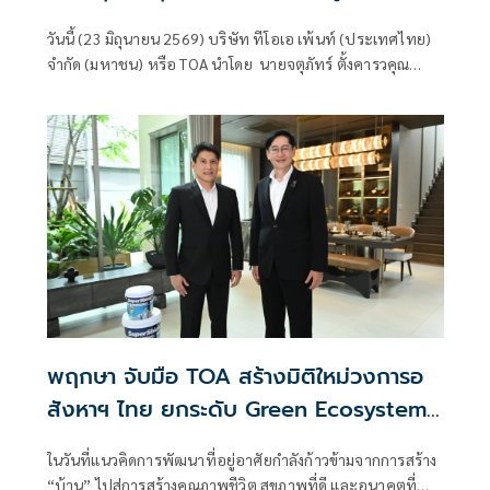
ฟ้าพัชรกิติยาภา นเรนทิราเทพยวดี กรม
วันนี้ (23 มิถุนายน 2569) บริษัท ทีโอเอ เพ้นท์ (ประเทศไทย)
หลวงราชสาริณีสิริพัชร มหาวัชรราชธิดา’
จำกัด (มหาชน) หรือ TOA นำโดย นายจตุภัทร์ ตั้งคารวคุณ
ประธานเจ้าหน้าที่บริหาร นายประจักษ์ ตั้งคารวคุณ ประธานผู้
ก่อตั้งบริษัทฯ และ นางละออ ตั้งคารวคุณ รองประธานผู้ก่อตั้ง
บริษัทฯ พร้อมด้วยคณะผู้บริหารและพนักงาน ร่วมพิธีน้อม
ถวายความอาลัยและสำนึกในพระมหากรุณาธิคุณเบื้องหน้า
พระรูป สมเด็จพระเจ้าลูกเธอ เจ้าฟ้าพัชรกิติยาภา นเรนทิรา
เทพยวดี กรมหลวงราชสาริณีสิริพัชร มหาวัชรราชธิดา ณ
อาคารสำนักงานใหญ่ บริษัท ทีโอเอ เพ้นท์ (ประเทศไทย)
จำกัด (มหาชน) ถนนบางนา-ตราด
พฤกษา จับมือ TOA สร้างมิติใหม่วงการอ
สังหาฯ ไทย ยกระดับ Green Ecosystem
ผ่านนวัตกรรมสีฉลาก EPD ตอกย้ำแนวคิด
ในวันที่แนวคิดการพัฒนาที่อยู่อาศัยกำลังก้าวข้ามจากการสร้าง
Lifetime Well-Living สร้างบ้าน ดีต่อคน
“บ้าน” ไปสู่การสร้างคุณภาพชีวิต สุขภาพที่ดี และอนาคตที่