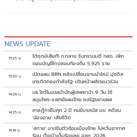
ดีต่อโลก
ยั่งยืน พฤกษาจึงเดินหน้าต่อยอดแนวคิด “อยู่ดี...ทั้งชีวิต”
(Lifetime Well-Living) ผ่านความร่วมมือกับ TOA ผู้นำ
นวัตกรรมสีอันดับหนึ่งของไทยและวัสดุก่อสร้างครบวงจร
NEWS UPDATE
ได้ฤกษ์เสียที! ก.กลาง รับทราบมติ กสถ. เพิก
15:25 น.
ถอนบัญชีโกงสอบท้องถิ่น 5,925 ราย
เปิดแผน BRN หลังเปลี่ยนแกนนำใหม่ มุ่งดิส
15:20 น.
เครดิตกองกำลังรัฐ-เดินหน้าผลิตแนวร่วม
มธ.โชว์โมเดลบำบัดผู้เสพยาบ้า 9 วัน ใช้
14:29 น.
สมุนไพร-แพทย์แผนไทย ชงรัฐขยายผล
ศาลฎีกายืนคุก 2 ปี คนขับรถบัส มข. คดีชน
14:25 น.
'น้องอาย' เสียชีวิต
'สกาย' มาปรับตัวซ้อมเมืองไทย ไม่หวั่นอากาศ
14:18 น.
ร้อน ตั้งเป้าเต็มร้อยลุย อชก. 2026