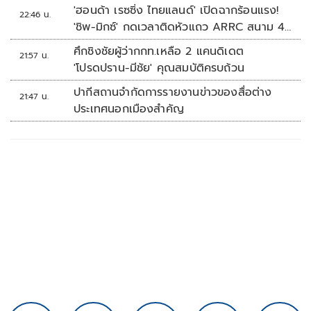
'ฮอนด้า เรซซิ่ง ไทยแลนด์' เปิดฉากร้อนแรง!
22:46 น.
'ชิพ-มิกซ์' กดเวลาติดหัวแถว ARRC สนาม 4
ที่มัลดาลิกา
ศึกชิงชัยผู้ว่ากกท.เหลือ 2 แคนดิเดต
21:57 น.
'โปรดปราน-มีชัย' คุณสมบัติครบถ้วน
ปากีสถานจำกัดการรายงานข่าวของสื่อต่าง
21:47 น.
ประเทศนอกเมืองสำคัญ