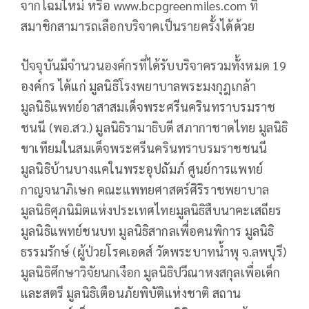
จากโฉมใหม่ หรือ www.bcpgreenmiles.com ที่
สมาชิกสามารถเลือกบริจาคเป็นรายครั้งได้ด้วย
ปัจจุบันมีจำนวนองค์กรที่ได้รับบริจาครวมทั้งหมด 19
องค์กร ได้แก่ มูลนิธิโรงพยาบาลพระมงกุฎเกล้า
มูลนิธิแพทย์อาสาสมเด็จพระศรีนครินทราบรมราช
ชนนี (พอ.สว.) มูลนิธิรามาธิบดี สภากาชาดไทย มูลนิธิ
ขาเทียมในสมเด็จพระศรีนครินทราบรมราชชนนี
มูลนิธิบ้านบางแคในพระอุปถัมภ์ ศูนย์การแพทย์
กาญจนาภิเษก คณะแพทยศาสตร์ศิริราชพยาบาล
มูลนิธิศุภนิมิตแห่งประเทศไทยมูลนิธิสืบนาคะเสถียร
มูลนิธิแพทย์ชนบท มูลนิธิสากลเพื่อคนพิการ มูลนิธิ
ธรรมรักษ์ (ผู้ป่วยโรคเอดส์ วัดพระบาทน้ำพุ จ.ลพบุรี)
มูลนิธิศึกษาวิจัยนกเงือก มูลนิธิปวีณาหงสกุลเพื่อเด็ก
และสตรี มูลนิธิเตือนภัยพิบัติแห่งชาติ สถาน