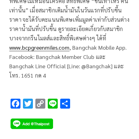
ที่พิเศษไม่เหมือนใครคือ สิทธิพิเศษ “ขึ้นเท่าไหร่ คืน
เท่านั้น” เมื่อสมาชิกเติมน้ำมันในวันแรกที่ปรับขึ้น
ราคา จะได้รับคะแนนพิเศษเพิ่มมูลค่าเท่ากับส่วนต่าง
ราคาน้ำมันที่ปรับขึ้น ดูรายละเอียดเกี่ยวกับสมาชิก
บางจากกรีนไมลส์และสิทธิ์พิเศษต่างๆ ได้ที่
www.bcpgreenmiles.com
, Bangchak Mobile App.
Facebook: Bangchak Member Club และ
Bangchak Line Official [Line: @Bangchak] และ
โทร. 1651 กด 4
F
T
C
Li
S
ac
wi
o
n
h
e
tt
p
e
ar
b
er
y
e