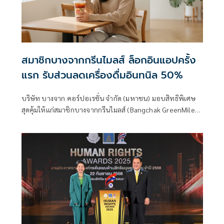
สมาชิกบางจากกรีนไมลส์ ล็อกอินแอปครั้ง
แรก รับส่วนลดเครื่องดื่มอินทนิล 50%
บริษัท บางจาก คอร์ปอเรชั่น จำกัด (มหาชน) มอบสิทธิพิเศษ
สุดคุ้มให้แก่สมาชิกบางจากกรีนไมลส์ (Bangchak GreenMiles)
เพื่อตอบโจทย์ผู้บริโภคยุคดิจิทัลเพียงดาวน์โหลดแอปพลิเคชัน
บางจากและเข้าสู่ระบบสมาชิกครั้งแรก รับทันทีคูปองส่วนลด
50% สำหรับซื้อเครื่องดื่มอินทนิล โดยรับสิทธิ์ได้ในฟีเจอร์
“คูปองของฉัน”