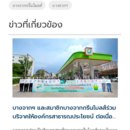
o
Li
Tags
บางจากกรีนไมลส์
บางจากฯ
o
n
k
k
ข่าวที่เกี่ยวข้อง
บางจากฯ และสมาชิกบางจากกรีนไมลส์ร่วม
บริจาคให้องค์กรสาธารณประโยชน์ ต่อเนื่อง
เป็นปีที่ 20 ที่ได้เดินทางเคียงข้างกัน
บางจากฯ ร่วมเป็นตัวแทนสมาชิกบางจากกรีนไมลส์มอบเงินจาก