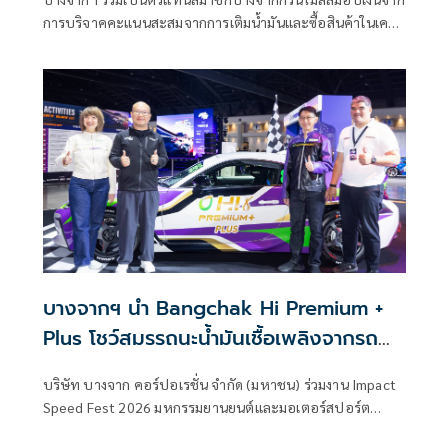
สร้างสรรค์สังคมไทยให้น่าอยู่
การบริจาคคะแนนสะสมจากการเติมน้ำมันและซื้อสินค้าในเครือ
บางจากฯ รวมกับส่วนที่บางจากฯ ร่วมสมทบ เป็นเงินทั้งสิ้น
3,600,000 บาท มอบให้แก่องค์กรสาธารณประโยชน์รวม 19
แห่ง เพื่อสนับสนุนการช่วยเหลือชุมชน สังคมและสิ่งแวดล้อม
สอดคล้องกับแนวคิด Greenovative Destination ของสถานี
บริการน้ำมันบางจาก และเป็นการจับมือรวมน้ำใจก้าวไปด้วยกัน
ต่อเนื่องตลอด 20 ปี
บางจากฯ นำ Bangchak Hi Premium +
Plus โชว์สมรรถนะน้ำมันเชื้อเพลิงจากรถ
แข่งสู่รถคุณ ในงาน Impact Speed Fest
บริษัท บางจาก คอร์ปอเรชั่น จำกัด (มหาชน) ร่วมงาน Impact
2026 เทศกาลสำหรับคนรักรถระดับประเทศ
Speed Fest 2026 มหกรรมยานยนต์และมอเตอร์สปอร์ต
ระดับประเทศ เพื่อสร้างการรับรู้ในผลิตภัณฑ์ Bangchak Hi