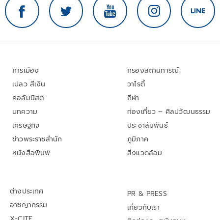
การเมือง
กรองสถานการณ์
เปลว สีเงิน
วาไรตี้
คอลัมนิสต์
กีฬา
บทความ
ท่องเที่ยว – ศิลปวัฒนธรรม
เศรษฐกิจ
ประชาสัมพันธ์
ข่าวพระราชสำนัก
ภูมิภาค
หนังสือพิมพ์
สิ่งแวดล้อม
ต่างประเทศ
PR & PRESS
อาชญากรรม
เกี่ยวกับเรา
X-CITE