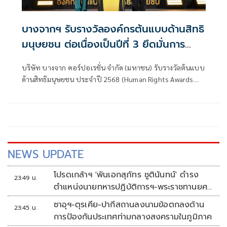
บางจากฯ รับรางวัลองค์กรต้นแบบด้านสิทธิ
มนุษยชน ต่อเนื่องเป็นปีที่ 3 ยึดมั่นการ
ดำเนินธุรกิจบนพื้นฐานแห่งความเคารพ เปิด
บริษัท บางจาก คอร์ปอเรชั่น จำกัด (มหาชน) รับรางวัลต้นแบบ
กว้าง เท่าเทียม
ด้านสิทธิมนุษยชน ประจำปี 2568 (Human Rights Awards
2025) ระดับดีเด่น ประเภทองค์กรธุรกิจขนาดใหญ่ นับเป็นการ
ได้รับรางวัลระดับสูงสุดต่อเนื่องเป็นปีที่ 3 โดยพิธีมอบรางวัลจัด
ขึ้น ณ โรงแรมอัศวิน แกรนด์ คอนเวนชั่น โดยมี พันตำรวจเอก ทวี
สอดส่อง
NEWS UPDATE
โปรดเกล้าฯ 'พันเอกสุภัทร ชูตินันทน์' ดำรง
23:49 น.
ตำแหน่งนายทหารปฏิบัติการฯ-พระราชทานยศ
'พลตรี'
ซาอุฯ-ตุรเคีย-ปากีสถานลงนามข้อตกลงด้าน
23:45 น.
การป้องกันประเทศท่ามกลางสงครามในภูมิภาค