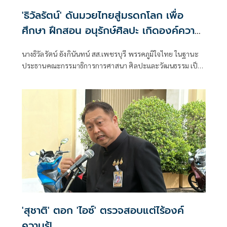
'ธิวัลรัตน์' ดันมวยไทยสู่มรดกโลก เพื่อ
ศึกษา ฝึกสอน อนุรักษ์ศิลปะ เกิดองค์ความ
รู้ สร้างเครือข่ายมวยไทยให้ยั่งยืนในระดับ
นางธิวัลรัตน์ อังกินันทน์ สส.เพชรบุรี พรรคภูมิใจไทย ในฐานะ
นานาชาติ
ประธานคณะกรรมาธิการการศาสนา ศิลปะและวัฒนธรรม เป็น
ประธานเปิดโครงการสัมมนามวยไทยนานาชาติ ประจำปี 2569
ณ โรงเรียนราชประชานุเคราะห์ 47 จังหวัดเพชรบุรี ร่วมกับ
สมาคมสยามยุทธกีฬาพื้นเมืองไทย ตลอดจนทุกภาคส่วน ที่ร่วม
แรงร่วมใจจัดเวทีแห่งการเรียนรู้ เพื่อแลกเปลี่ยนองค์ความรู้และ
สร้างเครือข่ายมวยไทยในระดับนานาชาติ
'สุชาติ' ตอก 'ไอซ์' ตรวจสอบแต่ไร้องค์
ความรู้!