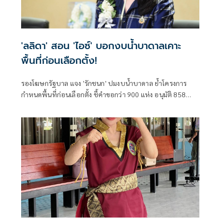
'ลลิดา' สอน 'ไอซ์' บอกงบน้ำบาดาลเคาะ
พื้นที่ก่อนเลือกตั้ง!
รองโฆษกรัฐบาล แจง 'รักชนก' ปมงบน้ำบาดาล ย้ำโครงการ
กำหนดพื้นที่ก่อนเลือกตั้ง ชี้คำขอกว่า 900 แห่ง อนุมัติ 858
แห่งตามหลักเกณฑ์ ไม่ใช่จัดสรรตามการเมือง