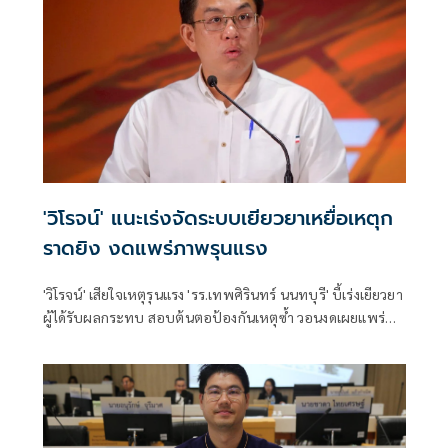
จังหวัดนนทบุรี สั่งการหน่วยงานที่เกี่ยวข้องเยียวยาให้ความช่วย
เหลืออย่างเร่งด่วน
'วิโรจน์' แนะเร่งจัดระบบเยียวยาเหยื่อเหตุก
ราดยิง งดแพร่ภาพรุนแรง
'วิโรจน์' เสียใจเหตุรุนแรง 'รร.เทพศิรินทร์ นนทบุรี' บี้เร่งเยียวยา
ผู้ได้รับผลกระทบ สอบต้นตอป้องกันเหตุซ้ำ วอนงดเผยแพร่
ภาพรุนแรง