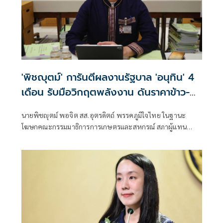
'พิชญุตม์' การันตีผลงานรัฐบาล 'อนุทิน' 4
เดือน รับมือวิกฤตพลังงาน ดันราคาข้าว-
ยาง-ปาล์ม พุ่งต่อเนื่อง พร้อมอัดมาตรการ
นายพิชญุตม์ พอจิต สส.อุตรดิตถ์ พรรคภูมิใจไทย ในฐานะ
ช่วยลดต้นทุน-ขยายตลาดโลก
โฆษกคณะกรรมมาธิการการเกษตรและสหกรณ์ สภาผู้แทน
ราษฎร กล่าวถึงสถานการณ์ราคาสินค้าเกษตร ว่า ภายหลัง
รัฐบาลภายใต้การนำของนายอนุทิน ชาญวีรกูล นายกรัฐมนตรี
เข้าบริหารประเทศ 4 เดือน สามารถรับมือกับวิกฤตพลังงาน
และสงครามตะวันออกกลางได้ดี ส่งผลให้ราคาสินค้าเกษตร
หลักปรับตัวสูงขึ้น