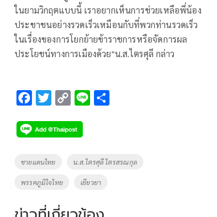
ในยามวิกฤตแบบนี้ เราอยากเห็นการช่วยเหลือพี่น้อง
ประชาชนอย่างรวดเร็วเหมือนกับที่พวกท่านรวดเร็ว
ในเรื่องของการโยกย้ายข้าราชการหรือจัดการผล
ประโยชน์ทางการเมืองด้วย"น.ส.ไตรศุลี กล่าว
F
T
C
Li
S
ac
wi
o
n
h
e
tt
p
e
ar
b
er
y
e
o
Li
Tags
ชายแดนไทย
น.ส.ไตรศุลี ไตรสรณกุล
o
n
พรรคภูมิใจไทย
เยียวยา
k
k
ข่าวที่เกี่ยวข้อง