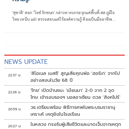
'สุชาติ' ตอก 'ไอซ์ รักชนก' กล่าวหางบกระจุกแค่พื้นที่ สส.ภูมิใจ
ไทย เหน็บ แย่! ตรวจสอบแต่ไร้องค์ความรู้ ต้องเป็นมืออาชีพ
กว่านี้ โอ่รักษาผลประโยชน์สูงสุดในหน่วยงานที่ตัวเองรับผิด
ชอบ
NEWS UPDATE
'ลิโอเนล เมสซี' สูญเสียคุณพ่อ 'ฮอร์เก' จากไป
22:37 น.
อย่างสงบในวัย 68 ปี
'ไทย' เปิดบ้านชนะ 'เมียนมา' 2-0 จาก 2 จุด
22:26 น.
โทษ เข้ารอบรองฯ บอลอาเซียน ดวล 'สิงคโปร์'
วธ.เตรียมพร้อม พิธีการศพในพระบรมราชานุ
20:59 น.
เคราะห์ เหตุยิงในโรงเรียน
ในหลวง ทรงรับผู้เสียชีวิตและบาดเจ็บจากเหตุก
20:27 น.