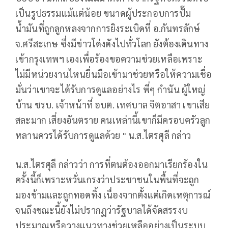
เป็นรูปธรรมแม้แต่น้อย ขนาดผู้ประกอบการปั๊ม
น้ำมันที่ถูกลูกหลงจากการยิงระเบิดที่ อ.กันทรลักษ์
จ.ศรีสะเกษ ซึ่งมีข่าวโด่งดังไปทั่วโลก ยังต้องเดินทาง
เข้ากรุงเทพฯ เองเพื่อร้องขอความช่วยเหลือเพราะ
ไม่มีหน่วยงานไหนยื่นมือเข้ามาช่วยหรือให้ความเชื่อ
มั่นว่าเขาจะได้รับการดูแลอย่างไร พี่ๆ กำนัน ผู้ใหญ่
บ้าน ชรบ. เจ้าหน้าที่ อบต. เทศบาล จิตอาสา เขาเสีย
สละมาก เสี่ยงอันตราย คนเหล่านี้เขาก็มีครอบครัวลูก
หลานควรได้รับการดูแลด้วย " น.ส.ไตรศุลี กล่าว
น.ส.ไตรศุลี กล่าวว่า การที่ตนต้องออกมาเรียกร้องใน
ครั้งนี้ก็เพราะหวั่นเกรงว่าประชาชนในพื้นที่จะถูก
มองข้ามและถูกทอดทิ้ง เนื่องจากตั้งแต่เกิดเหตุการณ์
จนถึงขณะนี้ยังไม่ปรากฏว่ารัฐบาลได้จัดสรรงบ
ประมาณหรือวางแนวทางช่วยเหลืออย่างเป็นระบบ