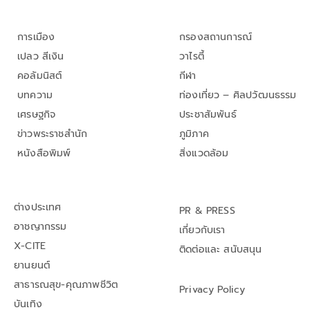
การเมือง
กรองสถานการณ์
เปลว สีเงิน
วาไรตี้
คอลัมนิสต์
กีฬา
บทความ
ท่องเที่ยว – ศิลปวัฒนธรรม
เศรษฐกิจ
ประชาสัมพันธ์
ข่าวพระราชสำนัก
ภูมิภาค
หนังสือพิมพ์
สิ่งแวดล้อม
ต่างประเทศ
PR & PRESS
อาชญากรรม
เกี่ยวกับเรา
X-CITE
ติดต่อและ สนับสนุน
ยานยนต์
สาธารณสุข-คุณภาพชีวิต
Privacy Policy
บันเทิง