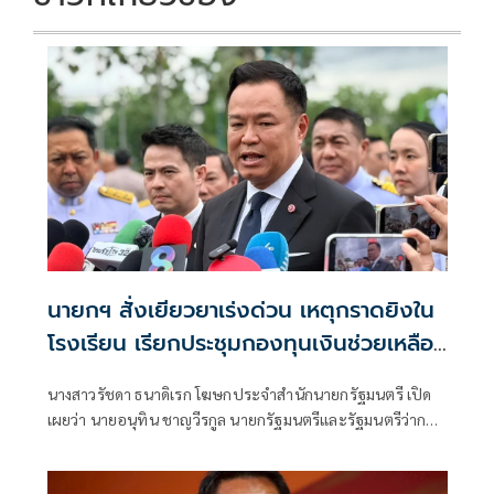
นายกฯ สั่งเยียวยาเร่งด่วน เหตุกราดยิงใน
โรงเรียน เรียกประชุมกองทุนเงินช่วยเหลือฯ
ทันที
นางสาวรัชดา ธนาดิเรก โฆษกประจำสำนักนายกรัฐมนตรี เปิด
เผยว่า นายอนุทิน ชาญวีรกูล นายกรัฐมนตรีและรัฐมนตรีว่าการ
กระทรวงมหาดไทย แสดงความเสียใจต่อครอบครัวผู้เสียชีวิต
เหตุนักเรียนชายกราดยิงภายในโรงเรียนเทพศิรินทร์ บางกรวย