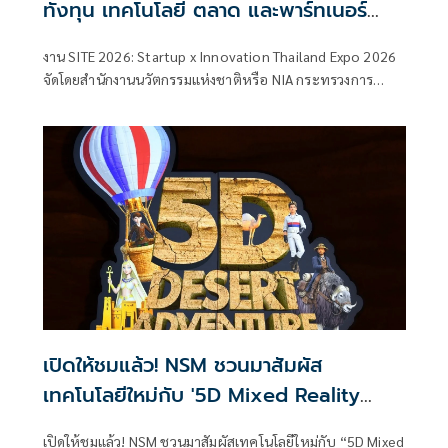
ทั้งทุน เทคโนโลยี ตลาด และพาร์ทเนอร์
เชื่อมผู้ประกอบการกับหน่วยงานสนับสนุน
งาน SITE 2026: Startup x Innovation Thailand Expo 2026
ต่อยอดนวัตกรรมไทยสู่ธุรกิจจริง
จัดโดยสำนักงานนวัตกรรมแห่งชาติหรือ NIA กระทรวงการ
อุดมศึกษา วิทยาศาสตร์ วิจัยและนวัตกรรม(อว.) เปิดพื้นที่
สำคัญสำหรับสตาร์ตอัป ผู้ประกอบการฐานนวัตกรรม และ
ธุรกิจเทคโนโลยีไทย ที่ต้องการหาโอกาสใหม่ในการเติบโต
เปิดให้ชมแล้ว! NSM ชวนมาสัมผัส
เทคโนโลยีใหม่กับ '5D Mixed Reality
Experience - Hidden Paradise' ที่
เปิดให้ชมแล้ว! NSM ชวนมาสัมผัสเทคโนโลยีใหม่กับ “5D Mixed