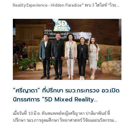
พิพิธภัณฑ์พระรามเก้า อพวช.คลอง 5
Reality Experience - Hidden Paradise” พบ 3 ไฮไลท์ “โรง
ปทุมธานี
ภาพยนตร์ 5D - สำรวจพิพิธภัณฑ์ผ่านแว่น RokidMax Pro -
Hidden Paradise : ธรรมชาติสร้างสรรค์ สวรรค์บนดิน” ที่
พิพิธภัณฑ์พระรามเก้า อพวช.คลอง 5 ปทุมธานี
“ศรีญาดา” ที่ปรึกษา รมว.กระทรวง อว.เปิด
นิทรรศการ “5D Mixed Reality
Experience” และกิจกรรม “Hidden
เมื่อวันที่ 10 มิ.ย. ทันตแพทย์หญิงศรีญาดา ปาลิมาพันธ์ ที่
Paradise” พิพิธภัณฑ์พระรามเก้า องค์การ
ปรึกษา รมว.การอุดมศึกษา วิทยาศาสตร์ วิจัยและนวัตกรรม
พิพิธภัณฑ์วิทยาศาสตร์แห่งชาติ(อพวช.)
(อว.) เป็นประธานในพิธีเปิด “นิทรรศการ 5D Mixed Reality
Experience” และกิจกรรม “Hidden Paradise” อย่างเป็น