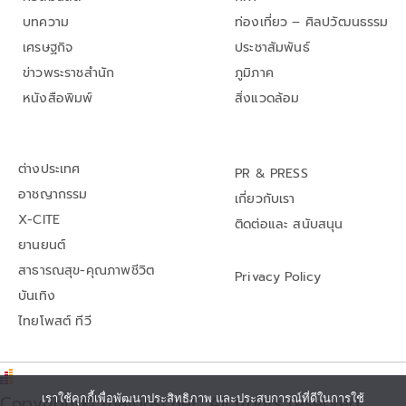
บทความ
ท่องเที่ยว – ศิลปวัฒนธรรม
เศรษฐกิจ
ประชาสัมพันธ์
ข่าวพระราชสำนัก
ภูมิภาค
หนังสือพิมพ์
สิ่งแวดล้อม
ต่างประเทศ
PR & PRESS
อาชญากรรม
เกี่ยวกับเรา
X-CITE
ติดต่อและ สนับสนุน
ยานยนต์
สาธารณสุข-คุณภาพชีวิต
Privacy Policy
บันเทิง
ไทยโพสต์ ทีวี
Copyright© thaipost.net, All rights reserved.,
เราใช้คุกกี้เพื่อพัฒนาประสิทธิภาพ และประสบการณ์ที่ดีในการใช้