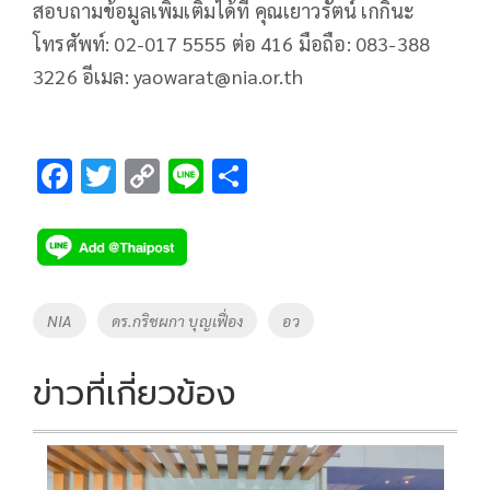
สอบถามข้อมูลเพิ่มเติมได้ที่ คุณเยาวรัตน์ เกกินะ
โทรศัพท์: 02-017 5555 ต่อ 416 มือถือ: 083-388
3226 อีเมล:
yaowarat@nia.or.th
F
T
C
Li
S
ac
wi
o
n
h
e
tt
p
e
ar
b
er
y
e
o
Li
Tags
NIA
ดร.กริชผกา บุญเฟื่อง
อว
o
n
k
k
ข่าวที่เกี่ยวข้อง