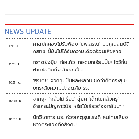
หรือ NSM
ทางการ โดยมี นายสุวรงค์ วงษ์ศิริ รักษาการแทนผู้อำนวยการ
องค์การพิพิธภัณฑ์วิทยาศาสตร์แห่งชาติ(อพวช.) หรือ NSM
NEWS UPDATE
ศาลปกคองไม่รับฟ้อง 'นพ.สรณ' ปมคุณสมบัติ
11:11 น.
กสทช. ชี้ยังไม่ได้รับความเดือดร้อนเสียหาย
กราดยิงปุ๊บ 'ก่อแก้ว' ถอดบทเรียนปั๊บ! โชว์กึ๋น
11:03 น.
ฝากข้อคิดถึงเจ้าของปืน
'สุรเดช' จวกคุมปืนหละหลวม ชงจำกัดกระสุน-
10:51 น.
ยกระดับความปลอดภัย รร.
จากยุค 'กลัวไม้เรียว' สู่ยุค 'เด็กไม่กลัวครู'
10:45 น.
ชำแหละปัญหาวินัย หรือไม้เรียวต้องกลับมา?
นักวิชาการ มธ. ห่วงเหตุรุนแรงถี่ คนไทยเสี่ยง
10:37 น.
หวาดระแวงทั้งสังคม