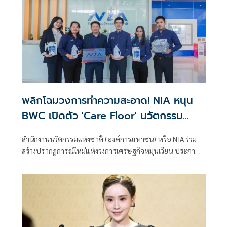
พลิกโฉมวงการทำความสะอาด! NIA หนุน
BWC เปิดตัว 'Care Floor' นวัตกรรม
เปลี่ยนของเสียอุตสาหกรรมสู่น้ำยาถูพื้น
สำนักงานนวัตกรรมแห่งชาติ (องค์การมหาชน) หรือ NIA ร่วม
รักษ์โลกสุดล้ำ
สร้างปรากฏการณ์ใหม่แห่งวงการเศรษฐกิจหมุนเวียน ประกาศ
สนับสนุนบริษัท เบตเตอร์ เวสท์ แคร์ จำกัด (BWC) เปิดตัว
นวัตกรรมผลิตภัณฑ์ทำความสะอาดพื้นสุดล้ำภายใต้ชื่อ "แคร์
ฟลอร์" (Care Floor) ซึ่งเป็นผลผลิตระดับมาสเตอร์พีซจาก
โครงการแปลงเทคโนโลยีเป็นทุน โดยนวัตกรรมนี้ได้สร้างความ
ตื่นเต้นให้กับวงการด้วยการนำสารเคมีบางชนิดที่เป็นของเสีย
มาผ่านกระบวนการอัพไซเคิล (Upcycle) ขั้นสูง จนพลิกโฉม