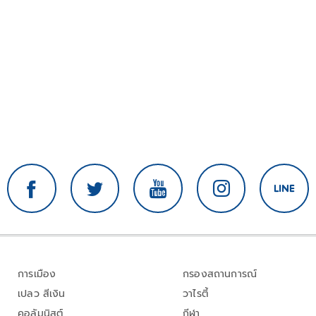
การเมือง
กรองสถานการณ์
เปลว สีเงิน
วาไรตี้
คอลัมนิสต์
กีฬา