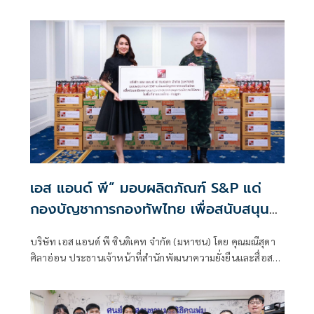
ประเทศ เพื่อยกระดับคุณภาพชีวิตเด็กและ
“S&P Kitchen for Kids” ต่อเนื่องเป็นปีที่ 17 โดยการส่งมอบ
เยาวชนไทยอย่างยั่งยืน
โรงครัวที่สะอาด ปลอดภัย และได้มาตรฐานสุขอนามัย ให้แก่
โรงเรียนในถิ่นทุรกันดารครบ 40 แห่ง ทั่วประเทศ ในปีนี้บริษัทฯ
ได้เข้าไปพัฒนาและปรับปรุงโรงครัว
เอส แอนด์ พี” มอบผลิตภัณฑ์ S&P แด่
กองบัญชาการกองทัพไทย เพื่อสนับสนุน
กิจการทหารพื้นที่ชายแดนไทย-กัมพูชา และ
บริษัท เอส แอนด์ พี ซินดิเคท จำกัด (มหาชน) โดย คุณมณีสุดา
จัดทำถุงยังชีพเพื่อช่วยเหลือประชาชนผู้
ศิลาอ่อน ประธานเจ้าหน้าที่สำนักพัฒนาความยั่งยืนและสื่อสาร
ประสบภัย มูลค่ารวมทั้งสิ้น 356,208 บาท
องค์กร มอบผลิตภัณฑ์ S&P ได้แก่ ผลิตภัณฑ์ขนมปังรส
ช็อกโกแลต ผลิตภัณฑ์ขนมปังใบเตยไส้ถั่วแดง ผลิตภัณฑ์พัฟเค้ก
ครีมกลิ่นใบเตยมะพร้าว ผลิตภัณฑ์พัฟเค้กครีมกลิ่นส้ม