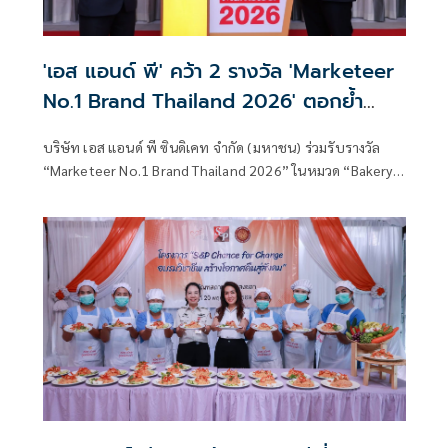
'เอส แอนด์ พี' คว้า 2 รางวัล 'Marketeer
No.1 Brand Thailand 2026' ตอกย้ำ
แบรนด์อันดับหนึ่งในใจผู้บริโภค เดินหน้า
บริษัท เอส แอนด์ พี ซินดิเคท จำกัด (มหาชน) ร่วมรับรางวัล
ต่อยอดแบรนด์อาหารและเบเกอรี่ ของไทย
“Marketeer No.1 Brand Thailand 2026” ในหมวด “Bakery
กว่า 53 ปี สู่การเติบโตอย่างยั่งยืน
Shop” ต่อเนื่องเป็นปีที่ 7 และหมวด “Thai Restaurants” เป็น
ปีที่ 3