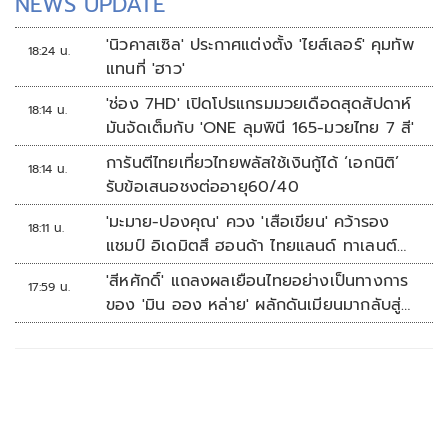
NEWS UPDATE
'นิวคาสเซิล' ประกาศแต่งตั้ง 'ไยส์เลอร์' คุมทัพ
18:24 น.
แทนที่ 'ฮาว'
'ช่อง 7HD' เปิดโปรแกรมมวยเดือดสุดสัปดาห์
18:14 น.
มันจัดเต็มกับ 'ONE ลุมพินี 165-มวยไทย 7 สี'
การันตีไทยเที่ยวไทยพลัสใช้เงินกู้ได้ ‘เอกนิติ’
18:14 น.
รับข้อเสนอชงต่ออายุ60/40
'มะมาย-ปองคุณ' ควง 'เสือเขียน' คว้ารอง
18:11 น.
แชมป์ อิเดมิตสึ ฮอนด้า ไทยแลนด์ ทาเลนต์
คัพ สนาม 3
'สีหศักดิ์' แถลงผลเยือนไทยอย่างเป็นทางการ
17:59 น.
ของ 'มิน ออง หล่าย' ผลักดันเมียนมากลับสู่
อาเซียน