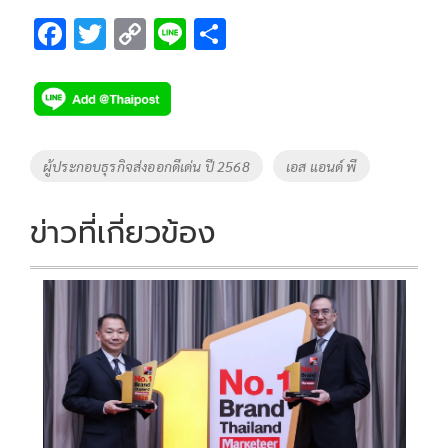
F
T
C
Li
S
ac
wi
o
n
h
e
tt
p
e
ar
b
er
y
e
o
Li
Tags
ผู้ประกอบธุรกิจส่งออกดีเด่น ปี 2568
เอส แอนด์ พี
o
n
k
k
ข่าวที่เกี่ยวข้อง