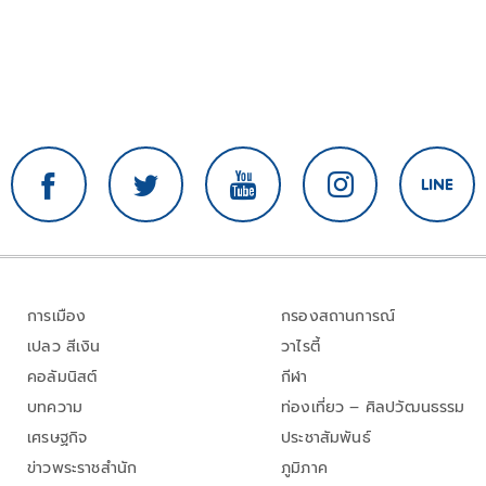
การเมือง
กรองสถานการณ์
เปลว สีเงิน
วาไรตี้
คอลัมนิสต์
กีฬา
บทความ
ท่องเที่ยว – ศิลปวัฒนธรรม
เศรษฐกิจ
ประชาสัมพันธ์
ข่าวพระราชสำนัก
ภูมิภาค