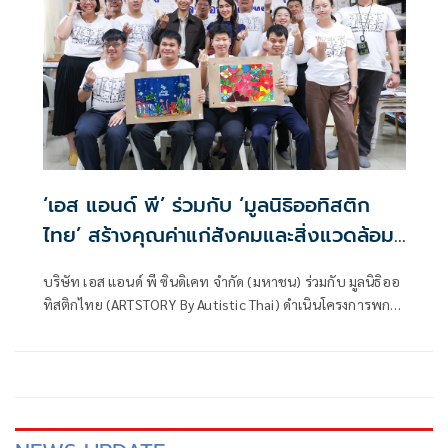
‘เอส แอนด์ พี’ ร่วมกับ ‘มูลนิธิออทิสติก
ไทย’ สร้างคุณค่าแก่สังคมและสิ่งแวดล้อม
ผ่าน 'กระเป๋าผ้ารักษ์โลกS&P คอลเลคชั่น
บริษัท เอส แอนด์ พี ซินดิเคท จำกัด (มหาชน) ร่วมกับ มูลนิธิออ
2026'
ทิสติกไทย (ARTSTORY By Autistic Thai) ดำเนินโครงการพกถุง
ผ้า บอกลาถุงพลาสติก ผ่าน “กระเป๋าผ้ารักษ์โลกS&P คอลเล
คชั่น 2026” ผลิตจากวัสดุรีไซเคิล สกรีนลายสวยงามจากผลงาน
ศิลปะของศิลปินออทิสติก โดยรายได้ส่วนหนึ่งมอบให้กับมูลนิธิ
ออทิสติกไทย