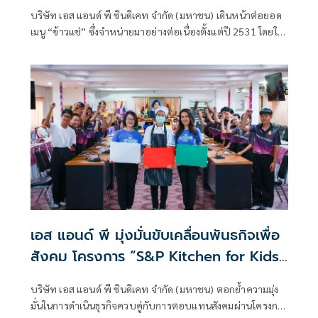
ทางเลือกสุขภาพและความยั่งยืน
บริษัท เอส แอนด์ พี ซินดิเคท จำกัด (มหาชน) เดินหน้าต่อยอด
เมนู “ข้าวแช่” ซึ่งจำหน่ายมาอย่างต่อเนื่องตั้งแต่ปี 2531 โดยใน
ปีนี้บริษัทฯ ได้พัฒนาแนวคิดของเมนูให้ก้าวไปอีกขั้น
เอส แอนด์ พี มุ่งมั่นขับเคลื่อนพันธกิจเพื่อ
สังคม โครงการ “S&P Kitchen for Kids”
ปีที่ 17 เดินหน้าส่งมอบโรงครัวให้แก่
บริษัท เอส แอนด์ พี ซินดิเคท จำกัด (มหาชน) ตอกย้ำความมุ่ง
โรงเรียนในพื้นที่ห่างไกลครบ 40 แห่งทั่ว
มั่นในการดำเนินธุรกิจควบคู่กับการตอบแทนสังคมผ่านโครงการ