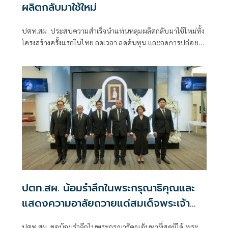
ผลิตกลับมาใช้ใหม่
ปตท.สผ. ประสบความสำเร็จนำแท่นหลุมผลิตกลับมาใช้ใหม่ทั้ง
โครงสร้างครั้งแรกในไทย ลดเวลา ลดต้นทุน และลดการปล่อย
ก๊าซเรือนกระจก และเพิ่มคุณค่าทรัพยากรตามแนวคิดเศรษฐกิจ
หมุนเวียน
ปตท.สผ. น้อมรำลึกในพระกรุณาธิคุณและ
แสดงความอาลัยถวายแด่สมเด็จพระเจ้า
ลูกเธอ เจ้าฟ้าพัชรกิติยาภา
ปตท.สผ. ขอน้อมรำลึกในพระกรุณาธิคุณอันหาที่สุดมิได้ พระ