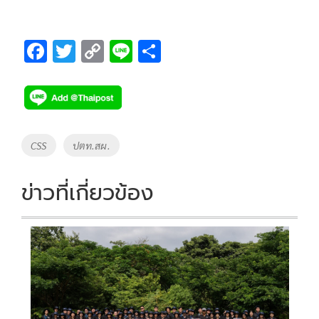
F
T
C
Li
S
ac
wi
o
n
h
e
tt
p
e
ar
b
er
y
e
o
Li
Tags
CSS
ปตท.สผ.
o
n
k
k
ข่าวที่เกี่ยวข้อง