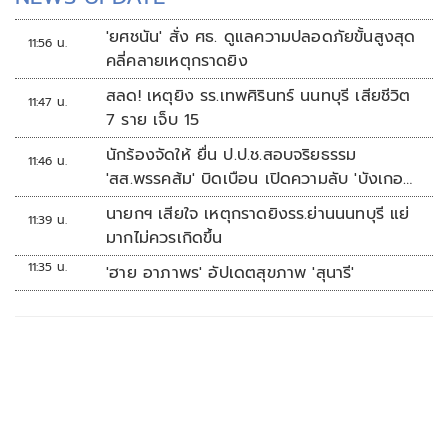
'ยศชนัน' สั่ง ศธ. ดูแลความปลอดภัยขั้นสูงสุด
11:56 น.
คลี่คลายเหตุกราดยิง
สลด! เหตุยิง รร.เทพศิรินทร์ นนทบุรี เสียชีวิต
11:47 น.
7 ราย เจ็บ 15
นักร้องจัดให้ ยื่น ป.ป.ช.สอบจริยธรรม
11:46 น.
'สส.พรรคส้ม' บิดเบือน เปิดความลับ 'บังเกอร์
ทหาร'
นายกฯ เสียใจ เหตุกราดยิงรร.ย่านนนทบุรี แย่
11:39 น.
มากไม่ควรเกิดขึ้น
11:35 น.
'ฮาย อาภาพร' อัปเดตสุขภาพ 'สุนารี'