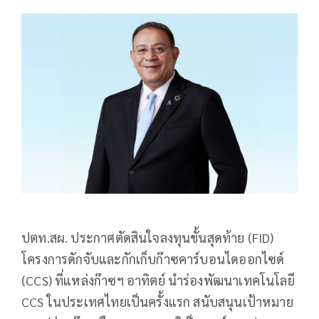
ปตท.สผ. ประกาศตัดสินใจลงทุนขั้นสุดท้าย (FID)
โครงการดักจับและกักเก็บก๊าซคาร์บอนไดออกไซด์
(CCS) ที่แหล่งก๊าซฯ อาทิตย์ นำร่องพัฒนาเทคโนโลยี
CCS ในประเทศไทยเป็นครั้งแรก สนับสนุนเป้าหมาย