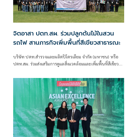
จิตอาสา ปตท.สผ. ร่วมปลูกต้นไม้ในสวน
รถไฟ สานภารกิจเพิ่มพื้นที่สีเขียวสาธารณะ
บริษัท ปตท.สำรวจและผลิตปิโตรเลียม จำกัด (มหาชน) หรือ
ปตท.สผ. ร่วมส่งเสริมการดูแลสิ่งแวดล้อมและเพิ่มพื้นที่สีเขียวใน
เมืองผ่านกิจกรรมจิตอาสา “Give Grow Green” ณ สวนวชิร
เบญจทัศ