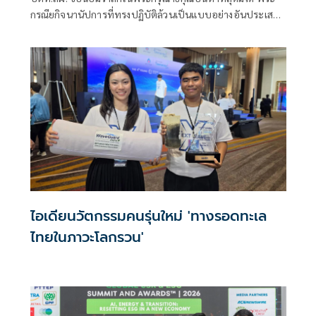
กรณียกิจนานัปการที่ทรงปฏิบัติล้วนเป็นแบบอย่างอันประเสริฐ
แห่งการอุทิศพระองค์เพื่อประเทศและประชาชนตลอด
พระชนม์ชีพ อันควรแก่การน้อมรำลึกและสานต่อเจตนารมณ์
ของพระองค์สืบไป
ไอเดียนวัตกรรมคนรุ่นใหม่ 'ทางรอดทะเล
ไทยในภาวะโลกรวน'