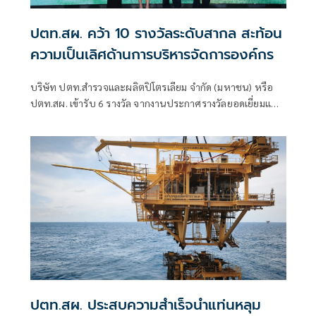
ปตท.สผ. คว้า 10 รางวัลระดับสากล สะท้อน
ความเป็นเลิศด้านการบริหารจัดการองค์กร
บริษัท ปตท.สำรวจและผลิตปิโตรเลียม จำกัด (มหาชน) หรือ
ปตท.สผ. เข้ารับ 6 รางวัล จากงานประกาศรางวัลยอดเยี่ยมแห่ง
เอเชียประจำปี 2569 (Asian Excellence Award 2026)
ปตท.สผ. ประสบความสำเร็จนำแท่นหลุม