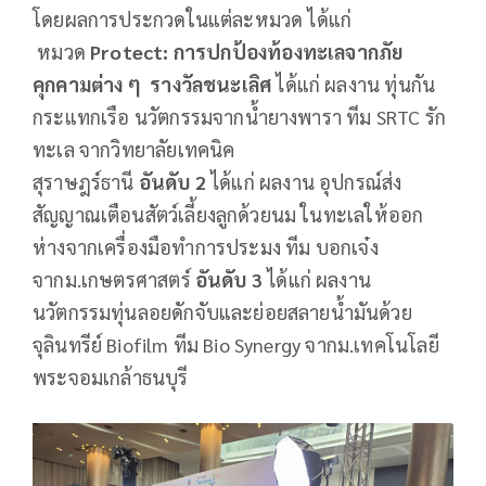
โดยผลการประกวดในแต่ละหมวด ได้แก่
หมวด
Protect: การปกป้องท้องทะเลจากภัย
คุกคามต่าง ๆ
รางวัลชนะเลิศ
ได้แก่ ผลงาน ทุ่นกัน
กระแทกเรือ นวัตกรรมจากน้ำยางพารา ทีม SRTC รัก
ทะเล จากวิทยาลัยเทคนิค
สุราษฎร์ธานี
อันดับ
2
ได้แก่ ผลงาน อุปกรณ์ส่ง
สัญญาณเตือนสัตว์เลี้ยงลูกด้วยนม ในทะเลให้ออก
ห่างจากเครื่องมือทำการประมง ทีม บอกเจ๋ง
จากม.เกษตรศาสตร์
อันดับ
3
ได้แก่ ผลงาน
นวัตกรรมทุ่นลอยดักจับและย่อยสลายน้ำมันด้วย
จุลินทรีย์ Biofilm ทีม Bio Synergy จากม.เทคโนโลยี
พระจอมเกล้าธนบุรี