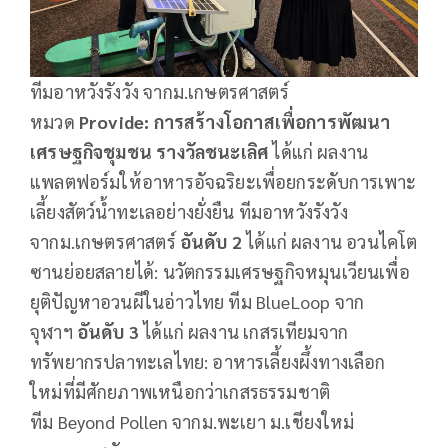
ทีมอาหวังรังวัง จากม.เกษตรศาสตร์
หมวด
Provide: การสร้างโอกาสเพื่อการพัฒนา
เศรษฐกิจชุมชน
รางวัลชนะเลิศ
ได้แก่ ผลงาน
แพลตฟอร์มให้อาหารอัจฉริยะเพื่อยกระดับการเพาะ
เลี้ยงสัตว์น้ำทะเลอย่างยั่งยืน ทีมอาหวังรังวัง
จากม.เกษตรศาสตร์
อันดับ
2
ได้แก่ ผลงาน อวนไคโต
ซานย่อยสลายได้: นวัตกรรมเศรษฐกิจหมุนเวียนเพื่อ
ยุติปัญหาอวนผีในอ่าวไทย ทีม BlueLoop จาก
จุฬาฯ
อันดับ
3
ได้แก่ ผลงาน เกสรเทียมจาก
ทรัพยากรปลาทะเลไทย: อาหารเลี้ยงผึ้งทางเลือก
ใหม่ที่มีศักยภาพเหนือกว่าเกสรธรรมชาติ
ทีม Beyond Pollen จากม.พะเยา ม.เชียงใหม่