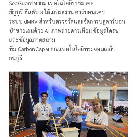
SeaGuard จากม.เทคโนโลยีราชมงคล
ธัญบุรี
อันดับ
3
ได้แก่ ผลงาน คาร์บอนแคป
ระบบ dMRV สำหรับตรวจวัดและจัดการบลูคาร์บอน
ป่าชายเลนด้วย AI ภาพถ่ายดาวเทียม ข้อมูลโดรน
และข้อมูลภาคสนาม
ทีม CarbonCap จากม.เทคโนโลยีพระจอมเกล้า
ธนบุรี