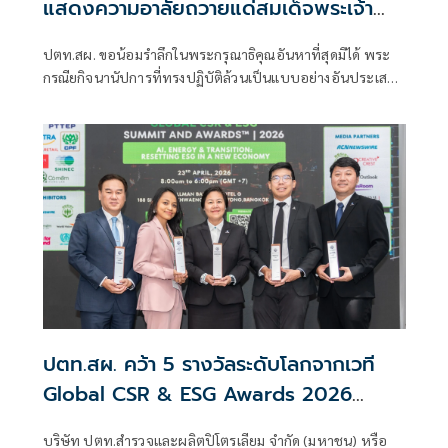
แสดงความอาลัยถวายแด่สมเด็จพระเจ้า
ลูกเธอ เจ้าฟ้าพัชรกิติยาภา
ปตท.สผ. ขอน้อมรำลึกในพระกรุณาธิคุณอันหาที่สุดมิได้ พระ
กรณียกิจนานัปการที่ทรงปฏิบัติล้วนเป็นแบบอย่างอันประเสริฐ
แห่งการอุทิศพระองค์เพื่อประเทศและประชาชนตลอด
พระชนม์ชีพ อันควรแก่การน้อมรำลึกและสานต่อเจตนารมณ์
ของพระองค์สืบไป
ปตท.สผ. คว้า 5 รางวัลระดับโลกจากเวที
Global CSR & ESG Awards 2026
สะท้อนความมุ่งมั่นการสร้างคุณค่าร่วมเพื่อ
บริษัท ปตท.สำรวจและผลิตปิโตรเลียม จำกัด (มหาชน) หรือ