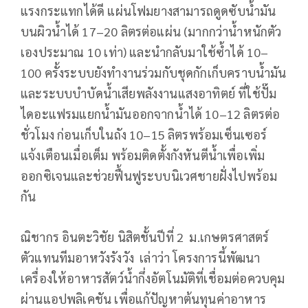
แรงกระแทกได้ดี แผ่นโฟมยางสามารถดูดซับน้ำมัน
บนผิวน้ำได้ 17–20 ลิตรต่อแผ่น (มากกว่าน้ำหนักตัว
เองประมาณ 10 เท่า) และนำกลับมาใช้ซ้ำได้ 10–
100 ครั้งระบบยังทำงานร่วมกับชุดกักเก็บคราบน้ำมัน
และระบบบำบัดน้ำเสียพลังงานแสงอาทิตย์ ที่ใช้ปั๊ม
ไดอะแฟรมแยกน้ำมันออกจากน้ำได้ 10–12 ลิตรต่อ
ชั่วโมง ก่อนเก็บในถัง 10–15 ลิตรพร้อมเซ็นเซอร์
แจ้งเตือนเมื่อเต็ม พร้อมติดตั้งกังหันตีน้ำเพื่อเพิ่ม
ออกซิเจนและช่วยฟื้นฟูระบบนิเวศชายฝั่งไปพร้อม
กัน
ณิชากร อินตะวิชัย นิสิตชั้นปีที่ 2 ม.เกษตรศาสตร์
ตัวแทนทีมอาหวังรังวัง เล่าว่า โครงการนี้พัฒนา
เครื่องให้อาหารสัตว์น้ำกึ่งอัตโนมัติที่เชื่อมต่อควบคุม
ผ่านแอปพลิเคชัน เพื่อแก้ปัญหาต้นทุนค่าอาหาร