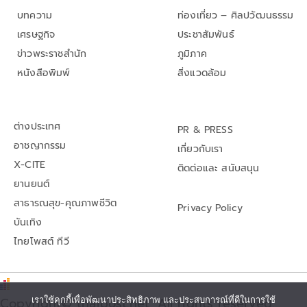
บทความ
ท่องเที่ยว – ศิลปวัฒนธรรม
เศรษฐกิจ
ประชาสัมพันธ์
ข่าวพระราชสำนัก
ภูมิภาค
หนังสือพิมพ์
สิ่งแวดล้อม
ต่างประเทศ
PR & PRESS
อาชญากรรม
เกี่ยวกับเรา
X-CITE
ติดต่อและ สนับสนุน
ยานยนต์
สาธารณสุข-คุณภาพชีวิต
Privacy Policy
บันเทิง
ไทยโพสต์ ทีวี
เราใช้คุกกี้เพื่อพัฒนาประสิทธิภาพ และประสบการณ์ที่ดีในการใช้
Copyright© thaipost.net, All rights reserved.,