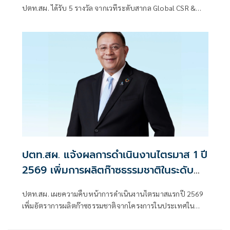
สังคมและสิ่งแวดล้อมอย่างยั่งยืน
ปตท.สผ. ได้รับ 5 รางวัล จากเวทีระดับสากล Global CSR &
ESG Awards 2026 จากการดำเนินโครงการเพื่อสังคม สิ่ง
แวดล้อม และการพัฒนาคุณภาพชีวิต ทั้งในประเทศและต่าง
ประเทศ
ปตท.สผ. แจ้งผลการดำเนินงานไตรมาส 1 ปี
2569 เพิ่มการผลิตก๊าซธรรมชาติในระดับ
สูงสุด รองรับการใช้พลังงานในประเทศ
ปตท.สผ. เผยความคืบหน้าการดำเนินงานไตรมาสแรกปี 2569
เพิ่มอัตราการผลิตก๊าซธรรมชาติจากโครงการในประเทศใน
ระดับสูงสุด รองรับการใช้พลังงานและช่วยบรรเทาผลกระทบ
แก่ภาคครัวเรือนและภาคอุตสาหกรรม เสริมสร้างเสถียรภาพ