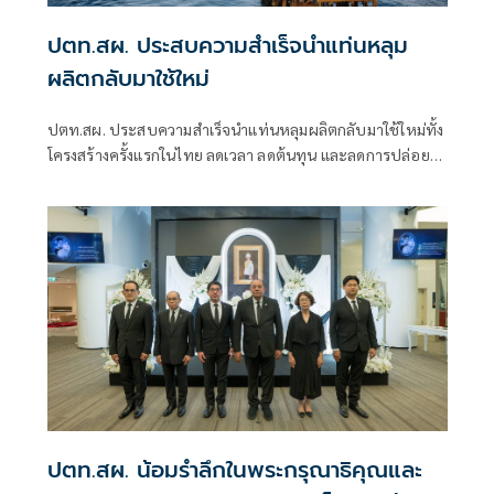
ปตท.สผ. ประสบความสำเร็จนำแท่นหลุม
ผลิตกลับมาใช้ใหม่
ปตท.สผ. ประสบความสำเร็จนำแท่นหลุมผลิตกลับมาใช้ใหม่ทั้ง
โครงสร้างครั้งแรกในไทย ลดเวลา ลดต้นทุน และลดการปล่อย
ก๊าซเรือนกระจก และเพิ่มคุณค่าทรัพยากรตามแนวคิดเศรษฐกิจ
หมุนเวียน
ปตท.สผ. น้อมรำลึกในพระกรุณาธิคุณและ