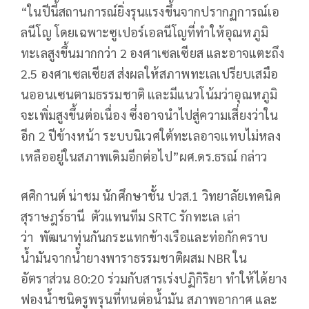
“ในปีนี้สถานการณ์ยิ่งรุนแรงขึ้นจากปรากฏการณ์เอ
ลนีโญ โดยเฉพาะซูเปอร์เอลนีโญที่ทำให้อุณหภูมิ
ทะเลสูงขึ้นมากกว่า 2 องศาเซลเซียส และอาจแตะถึง
2.5 องศาเซลเซียส ส่งผลให้สภาพทะเลเปรียบเสมือ
นออนเซนตามธรรมชาติ และมีแนวโน้มว่าอุณหภูมิ
จะเพิ่มสูงขึ้นต่อเนื่อง ซึ่งอาจนำไปสู่ความเสี่ยงว่าใน
อีก 2 ปีข้างหน้า ระบบนิเวศใต้ทะเลอาจแทบไม่หลง
เหลืออยู่ในสภาพเดิมอีกต่อไป”ผศ.ดร.ธรณ์ กล่าว
ศศิกานต์ น่าชม นักศึกษาชั้น ปวส.1 วิทยาลัยเทคนิค
สุราษฎร์ธานี ตัวแทนทีม SRTC รักทะเล เล่า
ว่า พัฒนาทุ่นกันกระแทกข้างเรือและท่อกักคราบ
น้ำมันจากน้ำยางพาราธรรมชาติผสม NBR ใน
อัตราส่วน 80:20 ร่วมกับสารเร่งปฏิกิริยา ทำให้ได้ยาง
ฟองน้ำชนิดรูพรุนที่ทนต่อน้ำมัน สภาพอากาศ และ