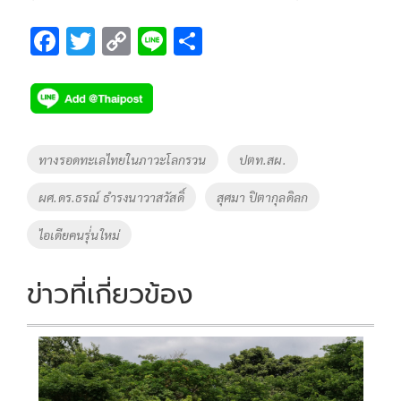
F
T
C
Li
S
ac
wi
o
n
h
e
tt
p
e
ar
b
er
y
e
o
Li
Tags
ทางรอดทะเลไทยในภาวะโลกรวน
ปตท.สผ.
o
n
ผศ.ดร.ธรณ์ ธำรงนาวาสวัสดิ์
สุศมา ปิตากุลดิลก
k
k
ไอเดียคนรุ่่นใหม่
ข่าวที่เกี่ยวข้อง