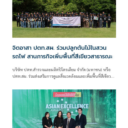
จิตอาสา ปตท.สผ. ร่วมปลูกต้นไม้ในสวน
รถไฟ สานภารกิจเพิ่มพื้นที่สีเขียวสาธารณะ
บริษัท ปตท.สำรวจและผลิตปิโตรเลียม จำกัด (มหาชน) หรือ
ปตท.สผ. ร่วมส่งเสริมการดูแลสิ่งแวดล้อมและเพิ่มพื้นที่สีเขียวใน
เมืองผ่านกิจกรรมจิตอาสา “Give Grow Green” ณ สวนวชิร
เบญจทัศ