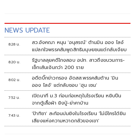
ด้านพลังงานให้กับประเทศ ท่ามกลางสถานการณ์ความผันผวน
ของพลังงานโลก โดยไตรมาส 1 บริษัทสามารถนำส่งรายได้จาก
การดำเนินงานให้กับรัฐกว่า 7,300 ล้านบาท
NEWS UPDATE
สว.อังคณา หนุน 'อนุสรณ์' ต้านมิน ออง ไลง์
8:28 น.
แปลกใจพรรคส้มพูดสิทธิมนุษยชนแต่กลับเงียบ
รัฐบาลลุยคดีโกงสอบ อปท. สาวถึงขบวนการ-
8:20 น.
เช็กเส้นเงินกว่า 200 ราย
อดีตบิ๊กข่าวกรอง อัดสส.พรรคส้มต้าน 'มิน
8:02 น.
ออง ไลง์' แต่กลับชอบ 'ฮุน เซน'
เปิดนาที ม.3 ก่อนก่อเหตุในโรงเรียน หยิบปืน
7:52 น.
จากตู้เสื้อผ้า ยิงปู่-ย่าคาบ้าน
'ป้าทิชา' สะท้อนปมยิงในโรงเรียน 'ไม่มีใครได้ยิน
7:43 น.
เสียงแห่งความหวาดกลัวของเขา'