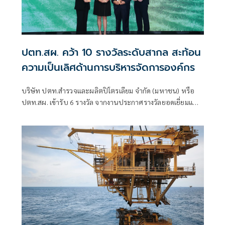
ปตท.สผ. คว้า 10 รางวัลระดับสากล สะท้อน
ความเป็นเลิศด้านการบริหารจัดการองค์กร
บริษัท ปตท.สำรวจและผลิตปิโตรเลียม จำกัด (มหาชน) หรือ
ปตท.สผ. เข้ารับ 6 รางวัล จากงานประกาศรางวัลยอดเยี่ยมแห่ง
เอเชียประจำปี 2569 (Asian Excellence Award 2026)