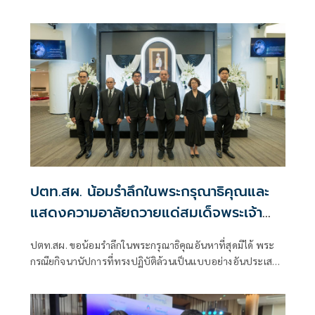
ก๊าซเรือนกระจก และเพิ่มคุณค่าทรัพยากรตามแนวคิดเศรษฐกิจ
หมุนเวียน
ปตท.สผ. น้อมรำลึกในพระกรุณาธิคุณและ
แสดงความอาลัยถวายแด่สมเด็จพระเจ้า
ลูกเธอ เจ้าฟ้าพัชรกิติยาภา
ปตท.สผ. ขอน้อมรำลึกในพระกรุณาธิคุณอันหาที่สุดมิได้ พระ
กรณียกิจนานัปการที่ทรงปฏิบัติล้วนเป็นแบบอย่างอันประเสริฐ
แห่งการอุทิศพระองค์เพื่อประเทศและประชาชนตลอด
พระชนม์ชีพ อันควรแก่การน้อมรำลึกและสานต่อเจตนารมณ์
ของพระองค์สืบไป