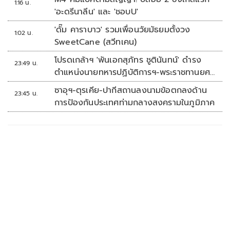
1:16 น.
'อะดรีนาลีน' และ 'ชอบU'
'ดั๊ม คาราบาว' รวมเพื่อนวัยมัธยมตั้งวง
1:02 น.
SweetCane (สวีทเคน)
โปรดเกล้าฯ 'พันเอกสุภัทร ชูตินันทน์' ดำรง
23:49 น.
ตำแหน่งนายทหารปฏิบัติการฯ-พระราชทานยศ
'พลตรี'
ซาอุฯ-ตุรเคีย-ปากีสถานลงนามข้อตกลงด้าน
23:45 น.
การป้องกันประเทศท่ามกลางสงครามในภูมิภาค