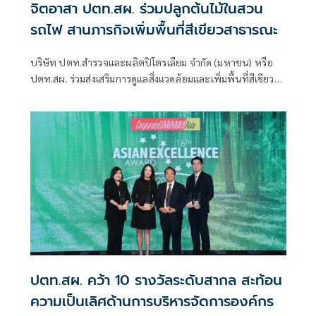
จิตอาสา ปตท.สผ. ร่วมปลูกต้นไม้ในสวน
รถไฟ สานภารกิจเพิ่มพื้นที่สีเขียวสาธารณะ
บริษัท ปตท.สำรวจและผลิตปิโตรเลียม จำกัด (มหาชน) หรือ
ปตท.สผ. ร่วมส่งเสริมการดูแลสิ่งแวดล้อมและเพิ่มพื้นที่สีเขียวใน
เมืองผ่านกิจกรรมจิตอาสา “Give Grow Green” ณ สวนวชิร
เบญจทัศ
ปตท.สผ. คว้า 10 รางวัลระดับสากล สะท้อน
ความเป็นเลิศด้านการบริหารจัดการองค์กร