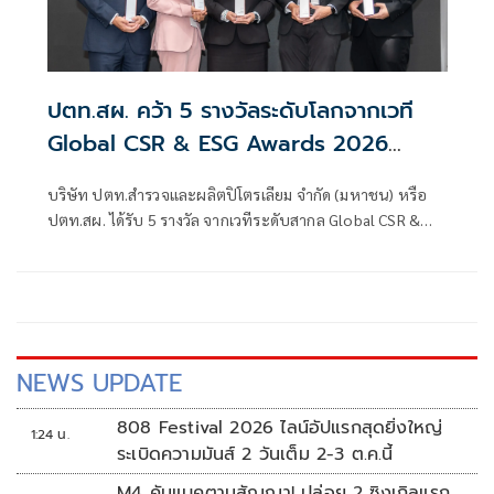
ปตท.สผ. คว้า 5 รางวัลระดับโลกจากเวที
Global CSR & ESG Awards 2026
สะท้อนความมุ่งมั่นการสร้างคุณค่าร่วมเพื่อ
บริษัท ปตท.สำรวจและผลิตปิโตรเลียม จำกัด (มหาชน) หรือ
สังคมและสิ่งแวดล้อมอย่างยั่งยืน
ปตท.สผ. ได้รับ 5 รางวัล จากเวทีระดับสากล Global CSR &
ESG Awards 2026 จากการดำเนินโครงการเพื่อสังคม สิ่ง
แวดล้อม และการพัฒนาคุณภาพชีวิต ทั้งในประเทศและต่าง
ประเทศ
NEWS UPDATE
808 Festival 2026 ไลน์อัปแรกสุดยิ่งใหญ่
1:24 น.
ระเบิดความมันส์ 2 วันเต็ม 2-3 ต.ค.นี้
M4 คัมแบคตามสัญญา! ปล่อย 2 ซิงเกิลแรก