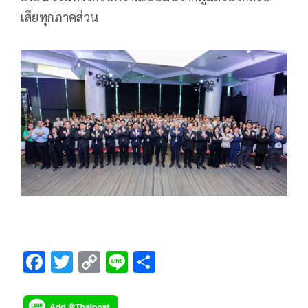
เสียทุกภาคส่วน
F
T
C
Li
S
ac
wi
o
n
h
e
tt
p
e
ar