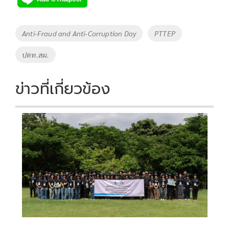
b
er
y
e
o
Li
Tags
Anti-Fraud and Anti-Corruption Day
PTTEP
o
n
ปตท.สผ.
k
k
ข่าวที่เกี่ยวข้อง