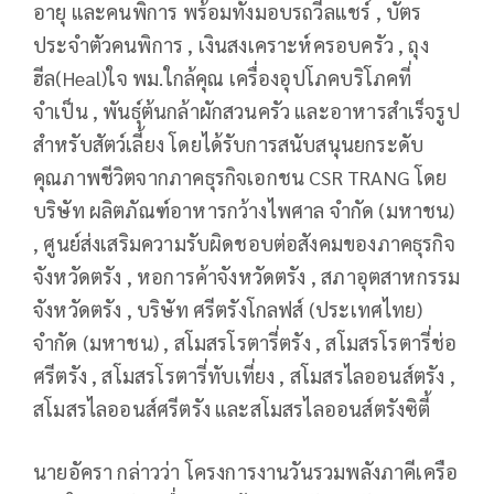
อายุ และคนพิการ พร้อมทั้งมอบรถวีลแชร์ , บัตร
ประจำตัวคนพิการ , เงินสงเคราะห์ครอบครัว , ถุง
ฮีล(Heal)ใจ พม.ใกล้คุณ เครื่องอุปโภคบริโภคที่
จำเป็น , พันธุ์ต้นกล้าผักสวนครัว และอาหารสำเร็จรูป
สำหรับสัตว์เลี้ยง โดยได้รับการสนับสนุนยกระดับ
คุณภาพชีวิตจากภาคธุรกิจเอกชน CSR TRANG โดย
บริษัท ผลิตภัณฑ์อาหารกว้างไพศาล จำกัด (มหาชน)
, ศูนย์ส่งเสริมความรับผิดชอบต่อสังคมของภาคธุรกิจ
จังหวัดตรัง , หอการค้าจังหวัดตรัง , สภาอุตสาหกรรม
จังหวัดตรัง , บริษัท ศรีตรังโกลฟส์ (ประเทศไทย)
จำกัด (มหาชน) , สโมสรโรตารี่ตรัง , สโมสรโรตารี่ช่อ
ศรีตรัง , สโมสรโรตารี่ทับเที่ยง , สโมสรไลออนส์ตรัง ,
สโมสรไลออนส์ศรีตรัง และสโมสรไลออนส์ตรังซิตี้
นายอัครา กล่าวว่า โครงการงานวันรวมพลังภาคีเครือ