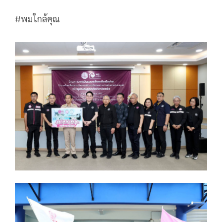
#พมใกล้คุณ