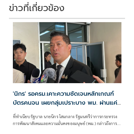
k
k
ข่าวที่เกี่ยวข้อง
'นิกร' รอครม.เคาะความชัดเจนหลักเกณฑ์
บัตรคนจน เผยกลุ่มเปราะบาง พม. ผ่านแค่
2 แสน จากที่ยื่นไป 1 ล้านคน
ที่ทำเนียบรัฐบาล นายนิกร โสมกลาง รัฐมนตรีว่าการกระทรวง
การพัฒนาสังคมและความมั่นคงของมนุษย์ (พม.) กล่าวถึงการ
สำรวจบัตรส