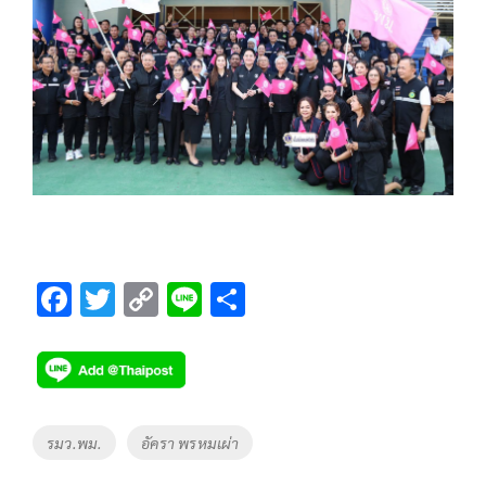
F
T
C
Li
S
ac
wi
o
n
h
e
tt
p
e
ar
b
er
y
e
o
Li
Tags
รมว.พม.
อัครา พรหมเผ่า
o
n