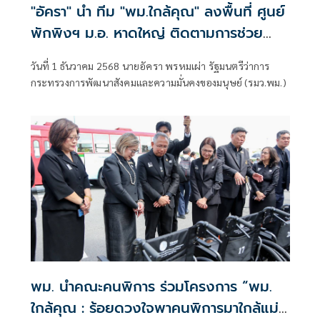
"อัครา" นำ ทีม "พม.ใกล้คุณ" ลงพื้นที่ ศูนย์
พักพิงฯ ม.อ. หาดใหญ่ ติดตามการช่วย
เหลือกลุ่มเปราะบาง - เร่งฟื้นฟูเยียวยาโดย
วันที่ 1 ธันวาคม 2568 นายอัครา พรหมเผ่า รัฐมนตรีว่าการ
ด่วน หลังน้ำลด
กระทรวงการพัฒนาสังคมและความมั่นคงของมนุษย์ (รมว.พม.)
พม. นำคณะคนพิการ ร่วมโครงการ “พม.
ใกล้คุณ : ร้อยดวงใจพาคนพิการมาใกล้แม่”