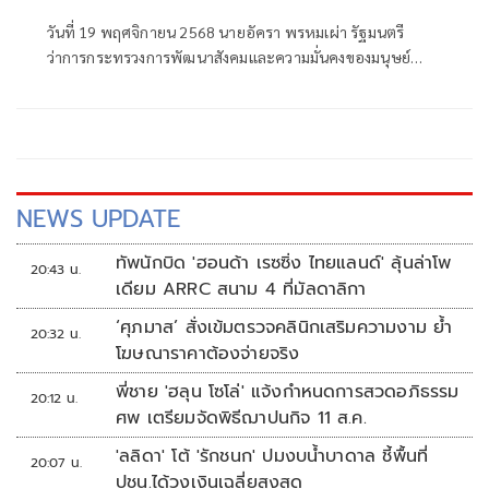
กราบสักการะพระบรมศพ "พระพันปีหลวง"
วันที่ 19 พฤศจิกายน 2568 นายอัครา พรหมเผ่า รัฐมนตรี
ด้วยความสำนึกในพระมหากรุณาธิคุณอย่าง
ว่าการกระทรวงการพัฒนาสังคมและความมั่นคงของมนุษย์
หาที่สุดมิได้
(รมว.พม.)
NEWS UPDATE
ทัพนักบิด 'ฮอนด้า เรซซิ่ง ไทยแลนด์' ลุ้นล่าโพ
20:43 น.
เดียม ARRC สนาม 4 ที่มัลดาลิกา
‘ศุภมาส’ สั่งเข้มตรวจคลินิกเสริมความงาม ย้ำ
20:32 น.
โฆษณาราคาต้องจ่ายจริง
พี่ชาย 'ฮลุน โซโล่' แจ้งกำหนดการสวดอภิธรรม
20:12 น.
ศพ เตรียมจัดพิธีฌาปนกิจ 11 ส.ค.
'ลลิดา' โต้ 'รักชนก' ปมงบน้ำบาดาล ชี้พื้นที่
20:07 น.
ปชน.ได้วงเงินเฉลี่ยสูงสุด