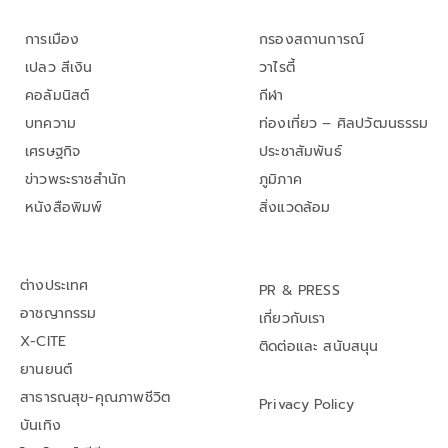
การเมือง
กรองสถานการณ์
เปลว สีเงิน
วาไรตี้
คอลัมนิสต์
กีฬา
บทความ
ท่องเที่ยว – ศิลปวัฒนธรรม
เศรษฐกิจ
ประชาสัมพันธ์
ข่าวพระราชสำนัก
ภูมิภาค
หนังสือพิมพ์
สิ่งแวดล้อม
ต่างประเทศ
PR & PRESS
อาชญากรรม
เกี่ยวกับเรา
X-CITE
ติดต่อและ สนับสนุน
ยานยนต์
สาธารณสุข-คุณภาพชีวิต
Privacy Policy
บันเทิง