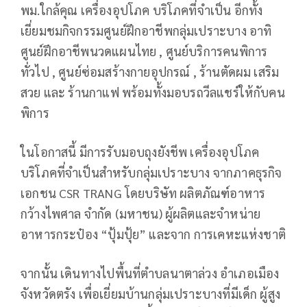
พม.ใกล้คุณ เครื่องอุปโภค บริโภคที่จำเป็น อีกทั้ง
เยี่ยมชมกิจกรรมศูนย์ฝึกอาชีพกลุ่มเปราะบาง อาทิ
ศูนย์ฝึกอาชีพนวดแผนไทย , ศูนย์บริการคนพิการ
ทั่วไป , ศูนย์ซ่อมสร้างกายอุปกรณ์ , ร้านตัดผม เสริม
สวย และ ร้านกาแฟ พร้อมทั้งมอบรถวีลแชร์ให้กับคน
พิการ
ในโอกาสนี้ มีการรับมอบถุงยังชีพ เครื่องอุปโภค
บริโภคที่จำเป็นสำหรับกลุ่มเปราะบาง จากภาคธุรกิจ
เอกชน CSR TRANG โดยบริษัท ผลิตภัณฑ์อาหาร
กว้างไพศาล จำกัด (มหาชน) ผู้ผลิตและจำหน่าย
อาหารกระป๋อง “ปุ้มปุ้ย” และจาก การเคหะแห่งชาติ
จากนั้น เดินทางไปพื้นที่ตำบลนาตาล่วง อำเภอเมือง
จังหวัดตรัง เพื่อเยี่ยมบ้านกลุ่มเปราะบางที่มีเด็ก ผู้สูง