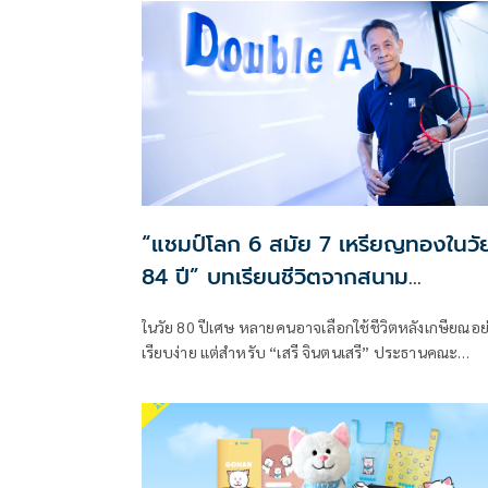
“แชมป์โลก 6 สมัย 7 เหรียญทองในวั
84 ปี” บทเรียนชีวิตจากสนาม
แบดมินตันของ ‘เสรี จินตนเสรี’
ในวัย 80 ปีเศษ หลายคนอาจเลือกใช้ชีวิตหลังเกษียณอย
เรียบง่าย แต่สำหรับ “เสรี จินตนเสรี” ประธานคณะ
กรรมการและกรรมการบริหาร ดั๊บเบิ้ล เอ