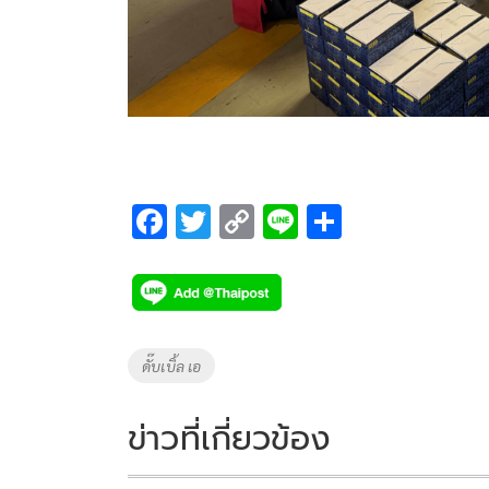
F
T
C
Li
S
ac
wi
o
n
h
e
tt
p
e
ar
b
er
y
e
o
Li
Tags
ดั๊บเบิ้ล เอ
o
n
k
k
ข่าวที่เกี่ยวข้อง