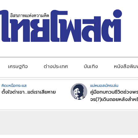
เศรษฐกิจ
ต่างประเทศ
บันเทิง
หนังสือพิม
คิดเหนือกระแส
แม่หมอสมัครเล่น
ตั้งใจด่าเขา...แต่เราเสียหาย
คู่มือทบทวนชีวิตช่วงพร
จร(7)เดินถอยหลังสำหร
ลัคนาราศีตอนที่2