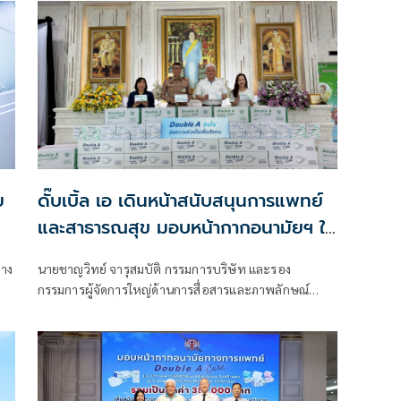
ย
ดั๊บเบิ้ล เอ เดินหน้าสนับสนุนการแพทย์
และสาธารณสุข มอบหน้ากากอนามัยฯ ให้
รพ.สมเด็จพระนางเจ้าสิริกิติ์ฯ
่าง
นายชาญวิทย์ จารุสมบัติ กรรมการบริษัท และรอง
กรรมการผู้จัดการใหญ่ด้านการสื่อสารและภาพลักษณ์
องค์กร บริษัท ดั๊บเบิ้ล เอ (1991) จำกัด (มหาชน) เป็นผู้
แทนส่งมอบหน้ากากอนามัยทางการแพทย์ Double A
Care รวมมูลค่า 351,000 บาท ให้โรงพยาบาลสมเด็จ
พระนางเจ้าสิริกิติ์ กรมแพทย์ทหารเรือ