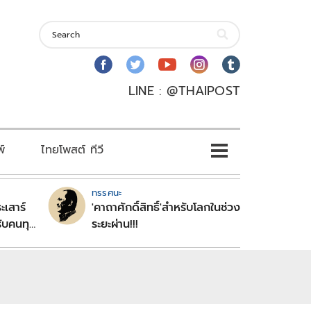
LINE : @THAIPOST
พ์
ไทยโพสต์ ทีวี
ทรรศนะ
ะเสาร์
'คาถาศักดิ์สิทธิ์'สำหรับโลกในช่วง
ับคนทุก
ระยะผ่าน!!!