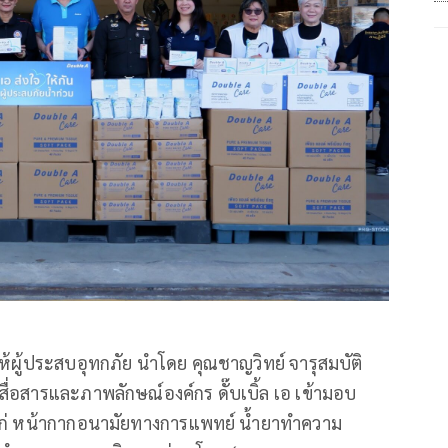
อให้ผู้ประสบอุทกภัย นำโดย คุณชาญวิทย์ จารุสมบัติ
่อสารและภาพลักษณ์องค์กร ดั๊บเบิ้ล เอ เข้ามอบ
ด้แก่ หน้ากากอนามัยทางการแพทย์ น้ำยาทำความ