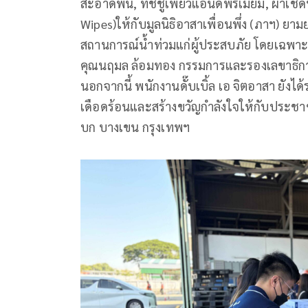
สะอาดพื้น, ทิชชูเพียวแอนด์พรีเมียม, ผ้าเ
Wipes)ให้กับมูลนิธิอาสาเพื่อนพึ่ง (ภาฯ) 
สถานการณ์น้ำท่วมแก่ผู้ประสบภัย โดยเฉพาะใ
คุณนฤมล ล้อมทอง กรรมการและรองเลขาธิการม
นอกจากนี้ พนักงานดั๊บเบิ้ล เอ จิตอาสา ยัง
เดือดร้อนและสร้างขวัญกำลังใจให้กับประชาช
บก บางเขน กรุงเทพฯ