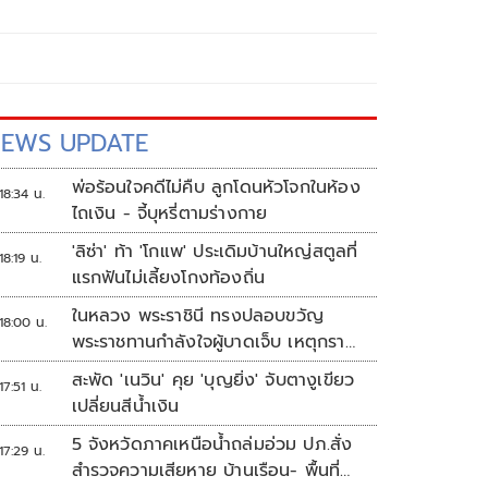
EWS UPDATE
พ่อร้อนใจคดีไม่คืบ ลูกโดนหัวโจกในห้อง
18:34 น.
ไถเงิน - จี้บุหรี่ตามร่างกาย
'ลิซ่า' ท้า 'โกแพ' ประเดิมบ้านใหญ่สตูลที่
18:19 น.
แรกฟันไม่เลี้ยงโกงท้องถิ่น
ในหลวง พระราชินี ทรงปลอบขวัญ
18:00 น.
พระราชทานกำลังใจผู้บาดเจ็บ เหตุกราด
ยิง รร.เทพศิรินทร์นนทบุรี
สะพัด 'เนวิน' คุย 'บุญยิ่ง' จับตางูเขียว
17:51 น.
เปลี่ยนสีน้ำเงิน
5 จังหวัดภาคเหนือน้ำถล่มอ่วม ปภ.สั่ง
17:29 น.
สำรวจความเสียหาย บ้านเรือน- พื้นที่