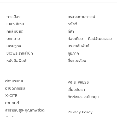
การเมือง
กรองสถานการณ์
เปลว สีเงิน
วาไรตี้
คอลัมนิสต์
กีฬา
บทความ
ท่องเที่ยว – ศิลปวัฒนธรรม
เศรษฐกิจ
ประชาสัมพันธ์
ข่าวพระราชสำนัก
ภูมิภาค
หนังสือพิมพ์
สิ่งแวดล้อม
ต่างประเทศ
PR & PRESS
อาชญากรรม
เกี่ยวกับเรา
X-CITE
ติดต่อและ สนับสนุน
ยานยนต์
สาธารณสุข-คุณภาพชีวิต
Privacy Policy