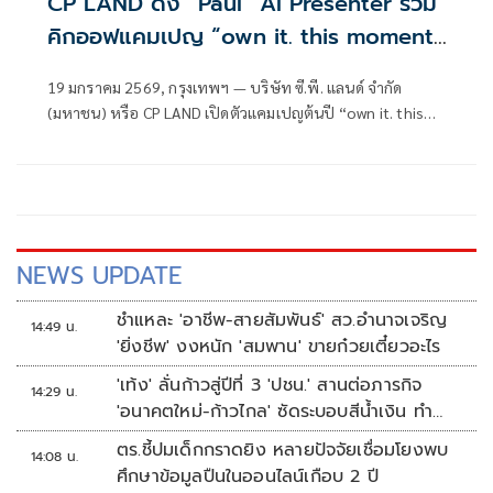
CP LAND ดึง “Paul” AI Presenter ร่วม
คิกออฟแคมเปญ “own it. this moment.
#CPLANDดีลดีต้นปี”
19 มกราคม 2569, กรุงเทพฯ — บริษัท ซี.พี. แลนด์ จำกัด
(มหาชน) หรือ CP LAND เปิดตัวแคมเปญต้นปี “own it. this
moment. #CPLANDดีลดีต้นปี” ครอบคลุมบ้านและคอนโดทั้ง
โครงการใหม่และโครงการพร้อมอยู่ทั่วประเทศ
NEWS UPDATE
ชำแหละ 'อาชีพ-สายสัมพันธ์' สว.อำนาจเจริญ
14:49 น.
'ยิ่งชีพ' งงหนัก 'สมพาน' ขายก๋วยเตี๋ยวอะไร
'เท้ง' ลั่นก้าวสู่ปีที่ 3 'ปชน.' สานต่อภารกิจ
14:29 น.
'อนาคตใหม่-ก้าวไกล' ซัดระบอบสีน้ำเงิน ทำ
หลักนิติรัฐ-นิติธรรมสั่นคลอน
ตร.ชี้ปมเด็กกราดยิง หลายปัจจัยเชื่อมโยงพบ
14:08 น.
ศึกษาข้อมูลปืนในออนไลน์เกือบ 2 ปี