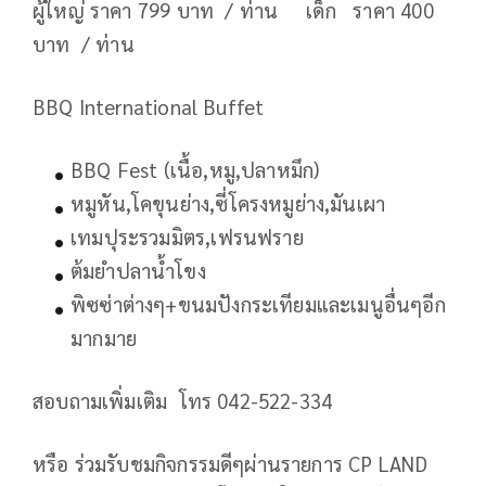
ผู้ใหญ่ ราคา 799 บาท / ท่าน เด็ก ราคา 400
บาท / ท่าน
BBQ International Buffet
BBQ Fest (เนื้อ,หมู,ปลาหมึก)
หมูหัน,โคขุนย่าง,ซี่โครงหมูย่าง,มันเผา
เทมปุระรวมมิตร,เฟรนฟราย
ต้มยำปลาน้ำโขง
พิซซ่าต่างๆ+ขนมปังกระเทียมและเมนูอื่นๆอีก
มากมาย
สอบถามเพิ่มเติม โทร 042-522-334
หรือ ร่วมรับชมกิจกรรมดีๆผ่านรายการ CP LAND