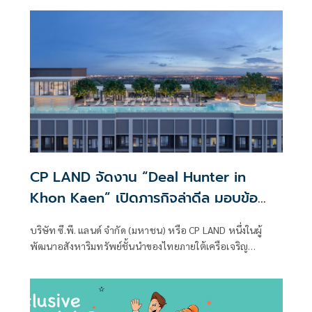
Guest Tech แนวคิดการออกแบบประสบการณ์การเข้าพักที่
ผสานเทคโนโลยีเข้ากับความเข้าใจพฤติกรรมผู้บ
CP LAND จัดงาน “Deal Hunter in
Khon Kaen” เปิดภารกิจล่าดีล มอบข้อ
เสนอสุดพิเศษจากโครงการคอนโด รีเน่-โซ
บริษัท ซี.พี. แลนด์ จำกัด (มหาชน) หรือ CP LAND หนึ่งในผู้
แอนด์ ขอนแก่น 1-7 มิ.ย.นี้ ที่เซ็นทรัล
พัฒนาอสังหาริมทรัพย์ชั้นนำของไทยภายใต้เครือเจริญ
ขอนแก่น แคมปัส
โภคภัณฑ์ ชวนลูกค้าที่กำลังมองหาคอนโดพร้อมอยู่ในเมือง
ขอนแก่น ร่วม “CP LAND Deal Hunter ภารกิจล่าดีลคอนโด RI-
NÉ และ SOū&” ที่บูธกิจกรรม ชั้น G ศูนย์การค้าเซ็นทรัล
ขอนแก่น แคมปัส ตั้งแต่ วันนี้ –7 มิถุนายน 2569 พร้อม