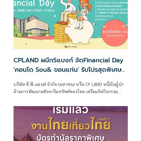
โปรโมชัน “จองปุ๊บ ช็อปเลย”
CPLAND ผนึก5แบงก์ จัดFinancial Day
'คอนโด Sou& ขอนแก่น' รับโปรสุดพิเศษ
คอนโดใกล้ มข.
บริษัท ซี.พี. แลนด์ จำกัด (มหาชน) หรือ CP LAND หนึ่งในผู้นำ
ด้านการพัฒนาอสังหาริมทรัพย์ของไทย เตรียมจัดกิจกรรม
“Exclusive Financial Day” สำหรับผู้ที่สนใจโครงการ SOū&
Khon Kaen (โซแอนด์ ขอนแก่น) คอนโดมิเนียมใจกลางขอนแก่น
ที่ออกแบบมาเพื่อคนรุ่นใหม่ที่มองหาพื้นที่ใช้ชีวิตในแบบของ
ตัวเ