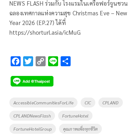
NEWS FLASH ร่วมกับ โรงแรมในเครือฟอร์จูนชวน
ฉลองเทศกาลแห่งความสุข Christmas Eve – New
Year 2026 (EP.27) ได้ที่
https://shorturl.asia/icMuG
F
T
C
Li
S
ac
wi
o
n
h
e
tt
p
e
ar
b
er
y
e
o
Li
Tags
AccessibleCommunitiesForLife
CIC
CPLAND
o
n
CPLANDNewsFlash
FortuneHotel
k
k
FortuneHotelGroup
คุณภาพเพื่อทุกชีวิต