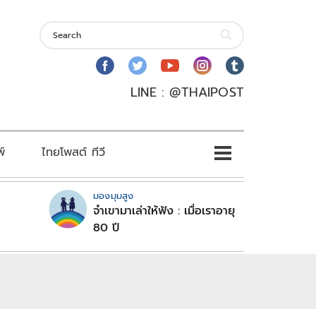
LINE : @THAIPOST
พ์
ไทยโพสต์ ทีวี
มองมุมสูง
จำเขามาเล่าให้ฟัง : เมื่อเราอายุ
80 ปี