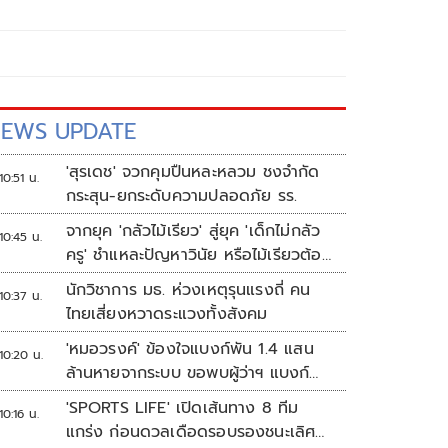
EWS UPDATE
'สุรเดช' จวกคุมปืนหละหลวม ชงจำกัด
10:51 น.
กระสุน-ยกระดับความปลอดภัย รร.
จากยุค 'กลัวไม้เรียว' สู่ยุค 'เด็กไม่กลัว
10:45 น.
ครู' ชำแหละปัญหาวินัย หรือไม้เรียวต้อง
กลับมา?
นักวิชาการ มธ. ห่วงเหตุรุนแรงถี่ คน
10:37 น.
ไทยเสี่ยงหวาดระแวงทั้งสังคม
'หมอวรงค์' ข้องใจแบงก์พัน 1.4 แสน
10:20 น.
ล้านหายจากระบบ ขอพบผู้ว่าฯ แบงก์
ชาติ
'SPORTS LIFE' เปิดเส้นทาง 8 ทีม
10:16 น.
แกร่ง ก่อนดวลเดือดรอบรองชนะเลิศ