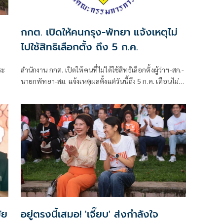
กกต. เปิดให้คนกรุง-พัทยา แจ้งเหตุไม่
ไปใช้สิทธิเลือกตั้ง ถึง 5 ก.ค.
ระ
สำนักงาน กกต. เปิดให้คนที่ไม่ได้ใช้สิทธิเลือกตั้งผู้ว่าฯ-สก.-
นายกพัทยา-สม. แจ้งเหตุผลตั้งแต่วันนี้ถึง 5 ก.ค. เตือนไม่
น์
แจงโดนจำกัดสิทธิ 2 ปี
อํา
ัย
อยู่ตรงนี้เสมอ! 'เจี๊ยบ' ส่งกำลังใจ