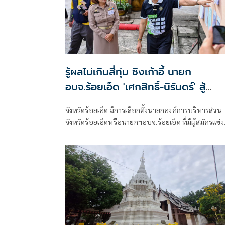
รู้ผลไม่เกินสี่ทุ่ม ชิงเก้าอี้ นายก
อบจ.ร้อยเอ็ด 'เศกสิทธิ์-นิรันดร์' สู้
กันเอง หลังพรรคเขียวหลีกทาง
จังหวัดร้อยเอ็ด มีการเลือกตั้งนายกองค์การบริหารส่วน
จังหวัดร้อยเอ็ดหรือนายกฯอบจ.ร้อยเอ็ด ที่มีผู้สมัครแข่ง
ชิงเก้าอี้นายกฯอบจ.ร้อยเอ็ดรอบนี้สามคน