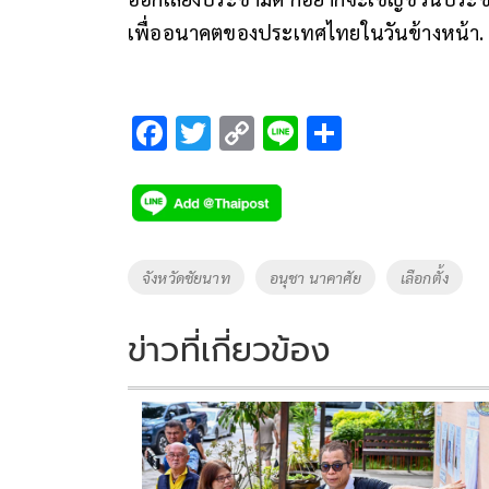
เพื่ออนาคตของประเทศไทยในวันข้างหน้า.
F
T
C
Li
S
ac
wi
o
n
h
e
tt
p
e
ar
b
er
y
e
o
Li
Tags
จังหวัดชัยนาท
อนุชา นาคาศัย
เลือกตั้ง
o
n
k
k
ข่าวที่เกี่ยวข้อง