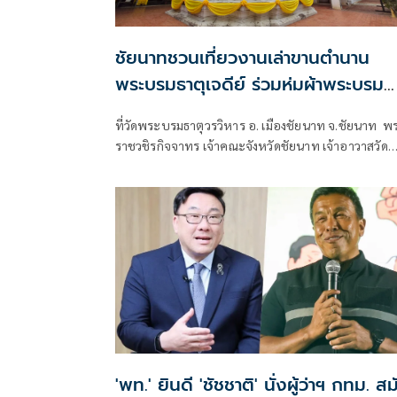
ชัยนาทชวนเที่ยวงานเล่าขานตำนาน
พระบรมธาตุเจดีย์ ร่วมห่มผ้าพระบรม
ธาตุ ถวายพุทธบูชา
ที่วัดพระบรมธาตุวรวิหาร อ. เมืองชัยนาท จ.ชัยนาท พ
ราชวชิรกิจจาทร เจ้าคณะจังหวัดชัยนาท เจ้าอาวาสวัด
พระบรมธาตุ วรวิหาร พร้อมด้วย นายวิษณุ วิทยวราวัฒ
รองผู้ว่าราชการจังหวัดชัยนาท นางอารีย์ ฤุกษ์สภาพ ผู้
นวยการการท่องเที่ยวแห่งประเทศไทย
'พท.' ยินดี 'ชัชชาติ' นั่งผู้ว่าฯ กทม. สม