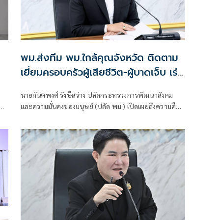
พม.ส่งทีม พม.ใกล้คุณจังหวัด ติดตาม
เยี่ยมครอบครัวผู้เสียชีวิต-ผู้บาดเจ็บ เร่ง
เยียวยาจิตใจ พร้อมดูแลสิทธิสวัสดิการ
นายกันตพงศ์ รังษีสว่าง ปลัดกระทรวงการพัฒนาสังคม
สังคม
ัด
และความมั่นคงของมนุษย์ (ปลัด พม.) เปิดเผยถึงความคืบ
อก
หน้าการช่วยเหลือผู้เสียชีวิตและผู้บาดเจ็บจากเหตุการณ์
ร
เครนก่อสร้างโครงการรถไฟความเร็วสูง หล่นลงมาทับ
ขบวนรถไฟในพื้นที่อำเภอสีคิ้ว จังหวัดนครราชสีมา เมื่อวัน
ที่ 14 ม.ค. 69