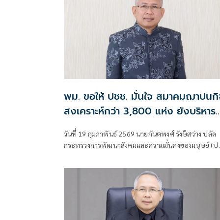
พม. ขอให้ ปชช. มั่นใจ สมาคมฌาปนกิ
สงเคราะห์กว่า 3,800 แห่ง ยังบริหาร
งานเข้มแข็ง ย้ำ ถูกยกเลิกแค่ 10 แห่ง
วันที่ 19 กุมภาพันธ์ 2569 นายกันตพงศ์ รังษีสว่าง ปลัด
กระทรวงการพัฒนาสังคมและความมั่นคงของมนุษย์ (ปล
พม.) เปิดเผยถึงกรณีการแชร์ในสื่อออนไลน์เกี่ยวกับการเ
สมาคมฌาปนกิจสงเคราะห์ในขณะนี้ ว่า ปัจจุบันทั่ว
ประเทศมีสมาคมฌาปนกิจสงเคราะห์ที่จดทะเบียนถูกต้
และดำเนินกิจการได้ตามปกติจำนวน 3,839 แห่ง ซึ่งส่วน
ใหญ่ยังคงมีความเข้มแข็ง มีสมาชิกและคณะกรรมการ
บริหารสมาคมฌาปนกิจสงเคราะห์ที่ดำเนินงานอยู่