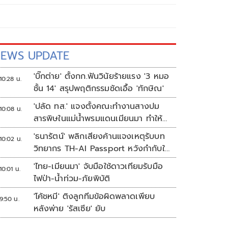
EWS UPDATE
'บิ๊กต่าย' ตั้งกก.ฟันวินัยร้ายแรง '3 หมอ
10:28 น.
ชั้น 14' สรุปพฤติกรรมชัดเอื้อ 'ทักษิณ'
'ปลัด ทส.' แจงตั้งคณะทำงานสางปม
10:08 น.
สารพิษในแม่น้ำพรมแดนเมียนมา ทำให้
แก้ปัญหารวดเร็ว
'ธนารัตน์' พลิกเสียงค้านแจงเหตุรับบท
10:02 น.
วิทยากร TH-AI Passport หวังกำกับใช้
งบเหมาะสม ชูจุดเด่นคนไทยได้ใช้ AI
'ไทย-เมียนมา' จับมือใช้ดาวเทียมรับมือ
10:01 น.
ระดับโปร ลดเหลื่อมล้ำทางเทคโนโลยี
ไฟป่า-น้ำท่วม-ภัยพิบัติ
เซฟงบไปกว่า900ล้าน เชื่อหากใช้เต็มที่
'โค้ชหมี' ติงลูกทีมข้อผิดพลาดเพียบ
เอกชนขาดทุนย่อยยับ
9:50 น.
หลังพ่าย 'รัสเซีย' ยับ