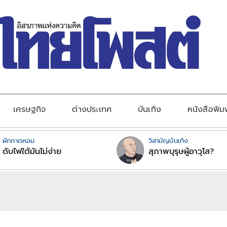
เศรษฐกิจ
ต่างประเทศ
บันเทิง
หนังสือพิม
ผักกาดหอม
วิสามัญบันเทิง
ดับไฟใต้มันไม่ง่าย
สุภาพบุรุษผู้อาวุโส?