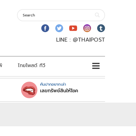
LINE : @THAIPOST
พ์
ไทยโพสต์ ทีวี
คันปากอยากเล่า
เลขทรัพย์สินให้โชค