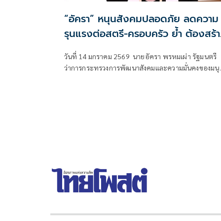
“อัครา” หนุนสังคมปลอดภัย ลดความ
รุนแรงต่อสตรี-ครอบครัว ย้ำ ต้องสร้
ภูมิคุ้มกันด้วยวินัยการเงิน
วันที่ 14 มกราคม 2569 นายอัครา พรหมเผ่า รัฐมนตรี
ว่าการกระทรวงการพัฒนาสังคมและความมั่นคงของมนุ
(รมว.พม.) ลงพื้นที่ ณ จังหวัดพัทลุง เพื่อเป็นประธานเปิ
การประชุมเชิงปฏิบัติการเพื่อป้องกันคุ้มครองและพิทัก
สิทธิต่อสตรีในสถานการณ์ความรุนแรง "ครอบครัวมีหลั
สร้างวินัยการเงิน ลดความรุนแรงต่อสตรีและครอบครัว"
โดยมี นายกองตรี ดร.ธนกฤต จิตอารีย์รัตน์