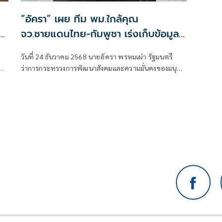
“อัครา” เผย ทีม พม.ใกล้คุณ
าง
จว.ชายแดนไทย-กัมพูชา เร่งเก็บข้อมูล
กลุ่มเปราะบาง เข้าระบบ MSO-
วันที่ 24 ธันวาคม 2568 นายอัครา พรหมเผ่า รัฐมนตรี
Logbook - พม. Smart พร้อมช่วย
ษย์
ว่าการกระทรวงการพัฒนาสังคมและความมั่นคงของมนุษย์
เหลือสิทธิสวัสดิการสังคมโดยด่วน
ด
(รมว.พม.) เปิดเผยว่า จากสถานการณ์ความไม่สงบในพื้นที่
ษ์
ตามแนวชายแดนไทย - กัมพูชา ทางทีม พม.ใกล้คุณ จังหวัด
ก
อุบลราชธานี ศรีสะเกษ สุรินทร์ บุรีรัมย์ สระแก้ว จันทบุรี
และตราด