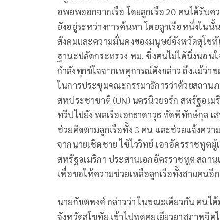
อพยพออกจากเรือ โดยลูกเรือ 20 คนได้รับความ
ยังอยู่ระหว่างการค้นหา โดยลูกเรือหนึ่งใน
สังคมและความมั่นคงของมนุษย์จังหวัดสุโขทั
ฐานะปลัดกระทรวง พม. ซึ่งตนไม่ได้นิ่งนอนใจ
กำลังทุกข์ใจจากเหตุการณ์ดังกล่าว ถึงแม้ว่า
ในการประชุมคณะกรรมาธิการว่าด้วยสถานภาพ
สหประชาชาติ (UN) นครนิวยอร์ก สหรัฐอเมริก
ทวีปไปยัง พลเรือเอกธาดาวุธ ทัดพิทักษ์กุล 
ช่วยติดตามลูกเรือทั้ง 3 คน และช่วยแจ้งค
จากนายเชิดชาย ไช้ไววิทย์ เอกอัครราชทูต
สหรัฐอเมริกา ประสานเอกอัครราชทูต สถานเอ
เพื่อขอให้ความช่วยเหลือลูกเรือทั้งสามคนอีก
นายกันตพงศ์ กล่าวว่า ในขณะเดียวกัน ตนไ
จังหวัดสุโขทัย เข้าไปพูดคุยเยียวยาสภาพจิตใ