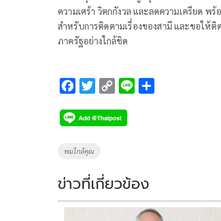
ความเศร้า วิตกกังวล และลดความเครียด พร
สำหรับการติดตามเรื่องของสามี และขอให้ต
ภาครัฐอย่างใกล้ชิด
F
T
C
Li
S
ac
wi
o
n
h
e
tt
p
e
ar
b
er
y
e
o
Li
Tags
พมใกล้คุณ
o
n
k
k
ข่าวที่เกี่ยวข้อง