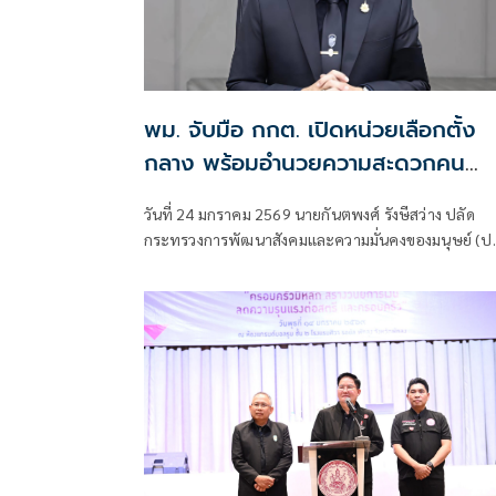
พม. จับมือ กกต. เปิดหน่วยเลือกตั้ง
กลาง พร้อมอำนวยความสะดวกคน
พิการ ผู้สูงอายุ - ปลัด พม. เชิญชวน
วันที่ 24 มกราคม 2569 นายกันตพงศ์ รังษีสว่าง ปลัด
ออกมาใช้สิทธิเลือกตั้ง 1 และ 8 ก.พ. 6
กระทรวงการพัฒนาสังคมและความมั่นคงของมนุษย์ (ปล
พม.) เปิดเผยว่า ด้วยวันที่ 8 กุมภาพันธ์ 2569 เป็นวันเลื
ตั้งสมาชิกสภาผู้แทนราษฎร (สส.) เป็นการทั่วไป และกา
ออกเสียงประชามติเพื่อให้ความเห็นชอบการจัดทำ
รัฐธรรมนูญฉบับใหม่