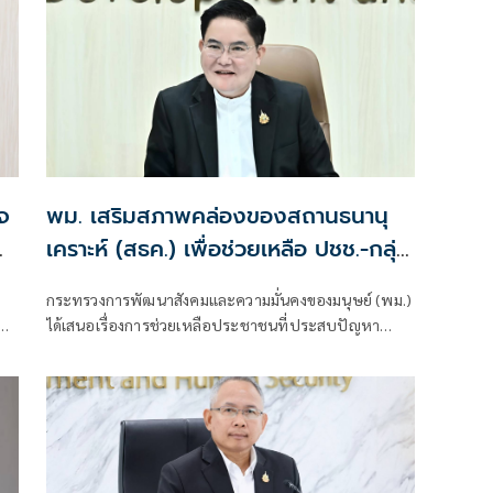
จ
พม. เสริมสภาพคล่องของสถานธนานุ
เคราะห์ (สธค.) เพื่อช่วยเหลือ ปชช.-กลุ่ม
เปราะบาง ที่เดือดร้อนการเงิน
กระทรวงการพัฒนาสังคมและความมั่นคงของมนุษย์ (พม.)
ัด
ได้เสนอเรื่องการช่วยเหลือประชาชนที่ประสบปัญหา
ลิก
ทางการเงินของประชาชนกลุ่มเปราะบางและผู้มีรายได้
น้อย ผ่านการขับเคลื่อนงานของสำนักงานธนานุเคราะห์
อง
(สธค.) ซึ่งเป็นโรงรับจำนำของรัฐเพื่อสังคม ภายใต้การ
กำกับดูแลของกรมพัฒนาสังคมและสวัสดิการ กระทรวง
พม.