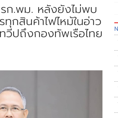
รก.พม. หลังยังไม่พบ
รทุกสินค้าไฟไหม้ในอ่าว
N
ามทวีปถึงกองทัพเรือไทย