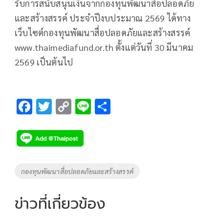
รับการสนับสนุนเงินจากกองทุนพัฒนาสื่อปลอดภัย
และสร้างสรรค์ ประจำปีงบประมาณ 2569 ได้ทาง
เว็บไซต์กองทุนพัฒนาสื่อปลอดภัยและสร้างสรรค์
www.thaimediafund.or.th ตั้งแต่วันที่ 30 มีนาคม
2569 เป็นต้นไป
F
T
C
Li
S
ac
wi
o
n
h
e
tt
p
e
ar
b
er
y
e
o
Li
Tags
กองทุนพัฒนาสื่อปลอดภัยและสร้างสรรค์
o
n
k
k
ข่าวที่เกี่ยวข้อง