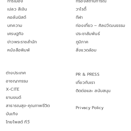
การเมือง
กรองสถานการณ์
เปลว สีเงิน
วาไรตี้
คอลัมนิสต์
กีฬา
บทความ
ท่องเที่ยว – ศิลปวัฒนธรรม
เศรษฐกิจ
ประชาสัมพันธ์
ข่าวพระราชสำนัก
ภูมิภาค
หนังสือพิมพ์
สิ่งแวดล้อม
ต่างประเทศ
PR & PRESS
อาชญากรรม
เกี่ยวกับเรา
X-CITE
ติดต่อและ สนับสนุน
ยานยนต์
สาธารณสุข-คุณภาพชีวิต
Privacy Policy
บันเทิง
ไทยโพสต์ ทีวี