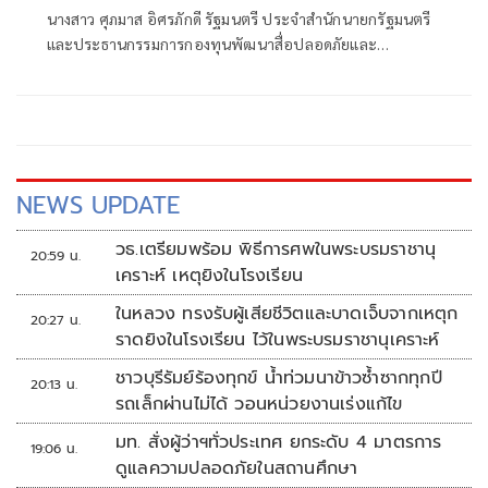
Beyond Sustainability โชว์ผลงานสื่อ
นางสาว ศุภมาส อิศรภักดี รัฐมนตรี ประจำสำนักนายกรัฐมนตรี
ปลอดภัยและสร้างสรรค์
และประธานกรรมการกองทุนพัฒนาสื่อปลอดภัยและ
สร้างสรรค์ ให้เกียรติเป็นประธานเปิดงาน STEPPING INTO
YEAR 11: Beyond Sustainability
NEWS UPDATE
วธ.เตรียมพร้อม พิธีการศพในพระบรมราชานุ
20:59 น.
เคราะห์ เหตุยิงในโรงเรียน
ในหลวง ทรงรับผู้เสียชีวิตและบาดเจ็บจากเหตุก
20:27 น.
ราดยิงในโรงเรียน ไว้ในพระบรมราชานุเคราะห์
ชาวบุรีรัมย์ร้องทุกข์ น้ำท่วมนาข้าวซ้ำซากทุกปี
20:13 น.
รถเล็กผ่านไม่ได้ วอนหน่วยงานเร่งแก้ไข
มท. สั่งผู้ว่าฯทั่วประเทศ ยกระดับ 4 มาตรการ
19:06 น.
ดูแลความปลอดภัยในสถานศึกษา