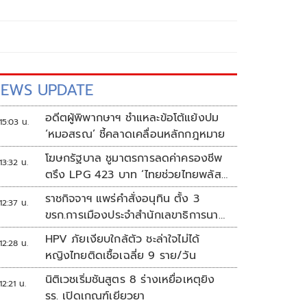
EWS UPDATE
อดีตผู้พิพากษาฯ ชำแหละข้อโต้แย้งปม
15:03 น.
‘หมอสรณ’ ชี้คลาดเคลื่อนหลักกฎหมาย
โฆษกรัฐบาล ชูมาตรการลดค่าครองชีพ
13:32 น.
ตรึง LPG 423 บาท ‘ไทยช่วยไทยพลัส’
ดันเงินหมุนแสนล้าน
ราชกิจจาฯ แพร่คำสั่งอนุทิน ตั้ง 3
12:37 น.
ขรก.การเมืองประจำสำนักเลขาธิการนา
ยกฯ
HPV ภัยเงียบใกล้ตัว ชะล่าใจไม่ได้
12:28 น.
หญิงไทยติดเชื้อเฉลี่ย 9 ราย/วัน
นิติเวชเริ่มชันสูตร 8 ร่างเหยื่อเหตุยิง
12:21 น.
รร. เปิดเกณฑ์เยียวยา