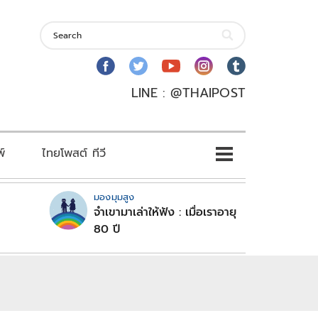
LINE : @THAIPOST
พ์
ไทยโพสต์ ทีวี
มองมุมสูง
จำเขามาเล่าให้ฟัง : เมื่อเราอายุ
80 ปี