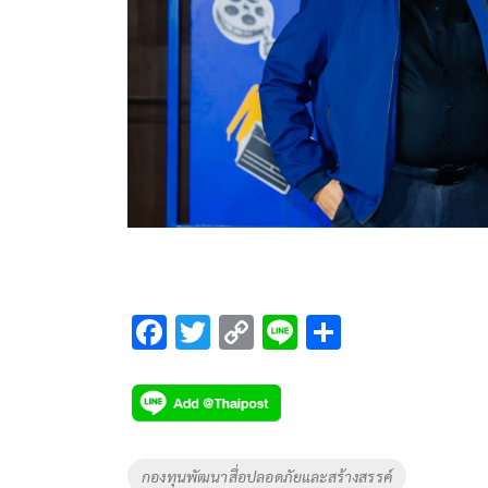
F
T
C
Li
S
ac
wi
o
n
h
e
tt
p
e
ar
b
er
y
e
o
Li
Tags
กองทุนพัฒนาสื่อปลอดภัยและสร้างสรรค์