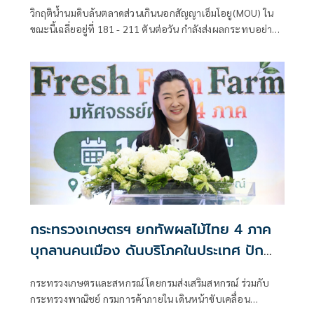
วิกฤติน้ำนมดิบล้นตลาดส่วนเกินนอกสัญญาเอ็มโอยู(MOU) ใน
ขณะนี้เฉลี่ยอยู่ที่ 181 - 211 ตันต่อวัน กำลังส่งผลกระทบอย่าง
หนักต่อเกษตรกรและสหกรณ์โคนมไทย
กระทรวงเกษตรฯ ยกทัพผลไม้ไทย 4 ภาค
บุกลานคนเมือง ดันบริโภคในประเทศ ปัก
หมุดไทยสู่จุดหมายผลไม้เมืองร้อนของโลก
กระทรวงเกษตรและสหกรณ์ โดยกรมส่งเสริมสหกรณ์ ร่วมกับ
กระทรวงพาณิชย์ กรมการค้าภายใน เดินหน้าขับเคลื่อน