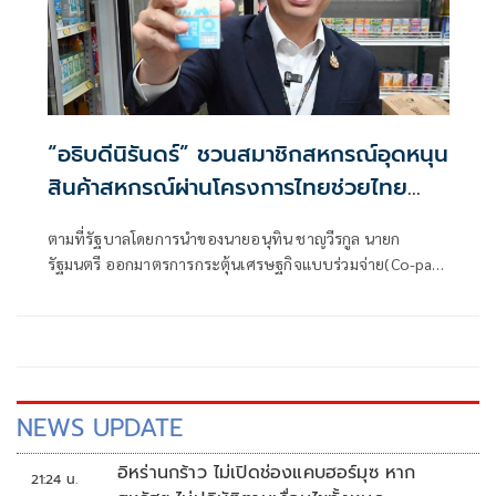
“อธิบดีนิรันดร์” ชวนสมาชิกสหกรณ์อุดหนุน
สินค้าสหกรณ์ผ่านโครงการไทยช่วยไทย
พลัส ขณะที่ร้านค้าสหกรณ์ทั่วไทยพรึบ
ตามที่รัฐบาลโดยการนำของนายอนุทิน ชาญวีรกูล นายก
เตรียมพร้อมสินค้าอุปโภคบริโภคไว้บริการ
รัฐมนตรี ออกมาตรการกระตุ้นเศรษฐกิจแบบร่วมจ่าย(Co-pay)
ลูกค้าแล้ว
ภายใต้โครงการไทยช่วยไทยพลัส ในอัตรา 60:40 โดยภาครัฐ
สมทบเงินช่วยค่าใช้จ่าย 60% สูงสุด 1,000 บาทต่อคนต่อเดือน
NEWS UPDATE
อิหร่านกร้าว ไม่เปิดช่องแคบฮอร์มุซ หาก
21:24 น.