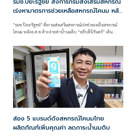
รมช.ปิยะรัฐชย์ สั่งการกรมส่งเสริมสหกรณ์
เร่งหามาตรการช่วยเหลือสหกรณ์โคนม หลัง
อ.ส.ค.ค้างจ่ายค่าน้ำนมดิบ เตรียมงบ กพส.
"รมช.ปิยะรัฐชย์" สั่งกรมส่งเสริมสหกรณ์เร่งช่วยเหลือสหกรณ์
350 ล.กู้ยืมดอกเบี้ยต่ำกรณีพิเศษเสริม
โคนม หลังอ.ส.ค.ค้างจ่ายค่าน้ำนมดิบ “อธิบดีนิรันดร์” เดิน
สภาพคล่อง
เครื่อง 4 มาตรการด่วน บรรเทาความเดือดร้อนสมาชิกสหกรณ์
โคนม พร้อมเผยปีนี้เตรียมเงินกพส.ดอกเบี้ยต่ำไว้ 350 ล้านบาท
ให้สหกรณ์กู้ยืมเป็นกรณีพิเศษ เพื่อเสริมสภาพคล่องดำเนินธุรกิจ
สหกรณ์โคนม
ส่อง 5 แบรนด์ดังสหกรณ์โคนมไทย
ผลิตภัณฑ์เพิ่มคุณค่า ลดภาระน้ำนมดิบ