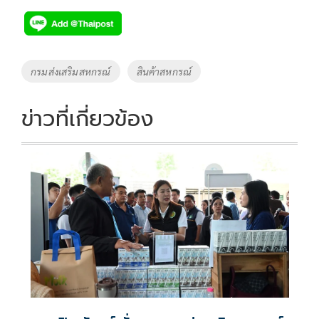
e
tt
p
e
ar
b
er
y
e
o
Li
Tags
กรมส่งเสริมสหกรณ์
สินค้าสหกรณ์
o
n
k
k
ข่าวที่เกี่ยวข้อง