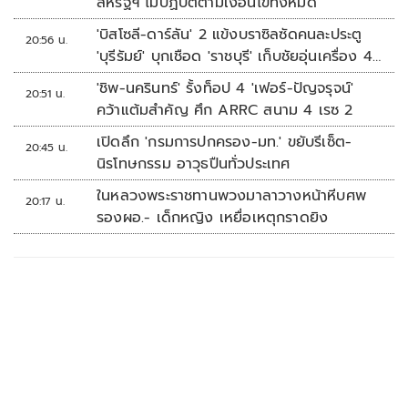
สหรัฐฯ ไม่ปฏิบัติตามเงื่อนไขทั้งหมด
'บิสโซลี-ดาร์ลัน' 2 แข้งบราซิลซัดคนละประตู
20:56 น.
'บุรีรัมย์' บุกเชือด 'ราชบุรี' เก็บชัยอุ่นเครื่อง 4
นัดรวด
'ชิพ-นครินทร์' รั้งท็อป 4 'เฟอร์-ปัญจรุจน์'
20:51 น.
คว้าแต้มสำคัญ ศึก ARRC สนาม 4 เรซ 2
เปิดลึก 'กรมการปกครอง-มท.' ขยับรีเซ็ต-
20:45 น.
นิรโทษกรรม อาวุธปืนทั่วประเทศ
ในหลวงพระราชทานพวงมาลาวางหน้าหีบศพ
20:17 น.
รองผอ.- เด็กหญิง เหยื่อเหตุกราดยิง