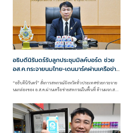
อธิบดีนิรันดร์รับลูกประชุมมิลค์บอร์ด ช่วย
อส.ค.กระจายนมไทย-เดนมาร์คผ่านเครือข่าย
สหกรณ์ทั่วประเทศ
“อธิบดีนิรันดร์” สั่งการสหกรณ์จังหวัดทั่วประเทศช่วยกระจาย
นมกล่องของ อ.ส.ค.ผ่านเครือข่ายสหกรณ์ในพื้นที่ ด้านผจก.สห
กรณ์ฯเกษตรวิสัย จ.ร้อยเอ็ด รับนมไทย-เดนมาร์คช่วยกระจาย
แล้ว 3,300 หีบ มูลค่ากว่า 1.073 ล้านบาท