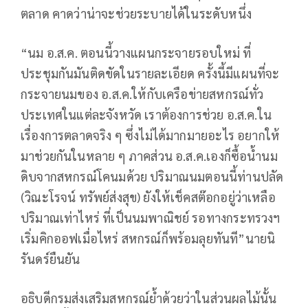
ตลาด คาดว่าน่าจะช่วยระบายได้ในระดับหนึ่ง
“นม อ.ส.ค. ตอนนี้วางแผนกระจายรอบใหม่ ที่
ประชุมกันมันติดขัดในรายละเอียด ครั้งนี้มีแผนที่จะ
กระจายนมของ อ.ส.ค.ให้กับเครือข่ายสหกรณ์ทั่ว
ประเทศในแต่ละจังหวัด เราต้องการช่วย อ.ส.ค.ใน
เรื่องการตลาดจริง ๆ ซึ่งไม่ได้มากมายอะไร อยากให้
มาช่วยกันในหลาย ๆ ภาคส่วน อ.ส.ค.เองก็ซื้อน้ำนม
ดิบจากสหกรณ์โคนมด้วย ปริมาณนมตอนนี้ท่านปลัด
(วิณะโรจน์ ทรัพย์ส่งสุข) ยังให้เช็คสต๊อกอยู่ว่าเหลือ
ปริมาณเท่าไหร่ ที่เป็นนมพาณิชย์ รอทางกระทรวงฯ
เริ่มคิกออฟเมื่อไหร่ สหกรณ์ก็พร้อมลุยทันที”นายนิ
รันดร์ยืนยัน
อธิบดีกรมส่งเสริมสหกรณ์ย้ำด้วยว่าในส่วนผลไม้นั้น