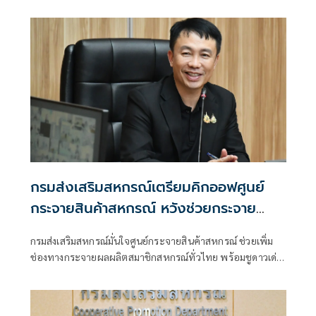
มาตรการบริหารจัดการผลไม้ เตรียมจัดมหกรรมผลไม้ไทยครั้ง
ใหญ่ “Thailand : The Land of Tropical Fruits” ภายใต้แนวคิด
Fresh From Farm มหัศจรรย์ผลไม้ 4 ภาค ณ ศาลาว่าการ
กรุงเทพมหานคร
กรมส่งเสริมสหกรณ์เตรียมคิกออฟศูนย์
กระจายสินค้าสหกรณ์ หวังช่วยกระจาย
สินค้าดาวเด่นประจำจังหวัดทั่วไทย
กรมส่งเสริมสหกรณ์มั่นใจศูนย์กระจายสินค้าสหกรณ์ ช่วยเพิ่ม
ช่องทางกระจายผลผลิตสมาชิกสหกรณ์ทั่วไทย พร้อมชูดาวเด่น
สินค้าประจำจังหวัดเตรียมคิกออฟวันอภิปรายงบประมาณราย
จ่ายประจำปี 2570 ที่รัฐสภา