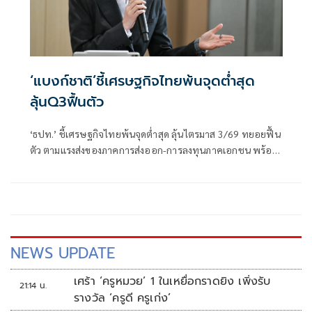
‘แบงก์ชาติ’ชี้เศรษฐกิจไทยพ้นจุดต่ำสุด
ลุ้นQ3ฟื้นตัว
‘ธปท.’ ชี้เศรษฐกิจไทยพ้นจุดต่ำสุด ลุ้นไตรมาส 3/69 ทยอยฟื้น
ตัว ตามแรงส่งของภาคการส่งออก-การลงทุนภาคเอกชน พร้อม
รับไทยยังอยู่ในบัญชี Monitoring List ของสหรัฐฯ แต่เข้าเกณฑ์
เพียง 1 ข้อ มีโอกาสหลุดในรอบถัดไป
NEWS UPDATE
เศร้า ‘ครูหมวย’ 1 ในเหยื่อกราดยิง เพิ่งรับ
21:14 น.
รางวัล ‘ครูดี ครูเก่ง’