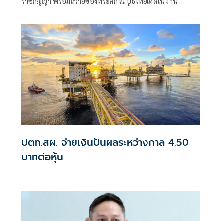
ราชกัญญา พร้อมถวายของที่ระลึก ณ บูธไทยเด็ดใน งาน
นิทรรศการ “Young รักษ์ทะเล: SEA THE CHANGE สร้าง
โลกทะเลใหม่ด้วยมือเรา”
ปตท.สผ. จ่ายเงินปันผลระหว่างกาล 4.50
บาทต่อหุ้น