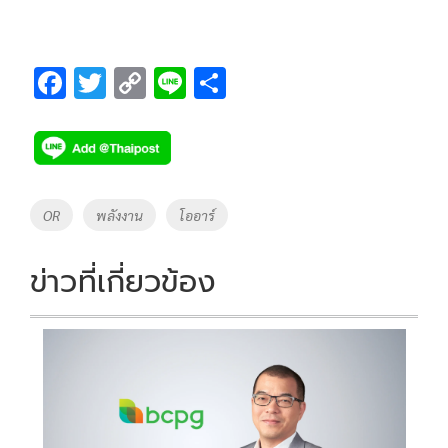
F
T
C
Li
S
ac
wi
o
n
h
e
tt
p
e
ar
b
er
y
e
o
Li
Tags
OR
พลังงาน
โออาร์
o
n
k
k
ข่าวที่เกี่ยวข้อง