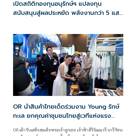
เปิดสถิติกองทุนอนุรักษ์ฯ แปลงทุน
สนับสนุนสู่ผลประหยัด พลังงานกว่า 5 แสน
ล้านบาท
OR นำสินค้าไทยเด็ดร่วมงาน Young รักษ์
ทะเล ยกคุณค่าชุมชนไทยสู่เวทีแห่งแรง
บันดาลใจ
OR เฝ้ารับเสด็จสมเด็จพระเจ้าลูกเธอ เจ้าฟ้าสิริวัณณวรี นารีรัตน