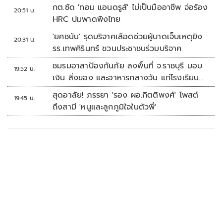
กต.ซัด 'ทอม แอนดรูส์' ไม่เป็นมืออาชีพ จ่อร้อง
20:51 น.
HRC ปมพาดพิงไทย
'ยศชนัน' รุดบริจาคเลือดช่วยผู้บาดเจ็บเหตุยิง
20:31 น.
รร.เทพศิรินทร์ ชวนประชาชนร่วมบริจาค
ชมรมอาสาป้องกันภัย ลงพื้นที่ จ.ราชบุรี มอบ
19:52 น.
เงิน สิ่งของ และอาหารกลางวัน แก่โรงเรียน
บ้านหนองน้ำใส
สุดอาลัย! ภรรยา 'รอง ผอ.กิตติพงศ์' โพสต์
19:45 น.
ถึงสามี 'หนูและลูกภูมิใจในตัวพี่'