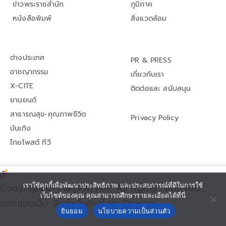
ข่าวพระราชสำนัก
ภูมิภาค
หนังสือพิมพ์
สิ่งแวดล้อม
ต่างประเทศ
PR & PRESS
อาชญากรรม
เกี่ยวกับเรา
X-CITE
ติดต่อและ สนับสนุน
ยานยนต์
สาธารณสุข-คุณภาพชีวิต
Privacy Policy
บันเทิง
ไทยโพสต์ ทีวี
เราใช้คุกกี้เพื่อพัฒนาประสิทธิภาพ และประสบการณ์ที่ดีในการใช้
Copyright© thaipost.net, All rights reserved.,
เว็บไซต์ของคุณ คุณสามารถศึกษารายละเอียดได้ที่นี่
ออกแบบเว็บ จัดทำเว็บไซต์โดย iDesign
ยินยอม
นโยบายความเป็นส่วนตัว