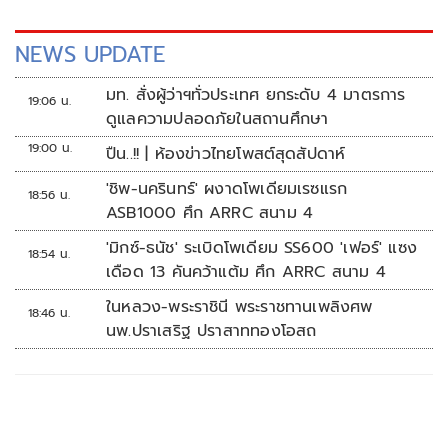
NEWS UPDATE
มท. สั่งผู้ว่าฯทั่วประเทศ ยกระดับ 4 มาตรการ
19:06 น.
ดูแลความปลอดภัยในสถานศึกษา
19:00 น.
ปืน..!! | ห้องข่าวไทยโพสต์สุดสัปดาห์
'ชิพ-นครินทร์' ผงาดโพเดียมเรซแรก
18:56 น.
ASB1000 ศึก ARRC สนาม 4
'มิกซ์-ธนัช' ระเบิดโพเดียม SS600 'เฟอร์' แซง
18:54 น.
เดือด 13 คันคว้าแต้ม ศึก ARRC สนาม 4
ในหลวง-พระราชินี พระราชทานเพลิงศพ
18:46 น.
นพ.ปราเสริฐ ปราสาททองโอสถ