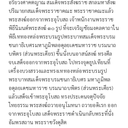
อริยวงศาคตญาณ สมเด็จพระสังฆราช สกลมหาสังฆ
ปริณายกสมเด็จพระราชาคณะ พระราชาคณะแล้ว
พระสงฆ์ออกจากพระอุโบสถ เจ้าพนักงานพระราช
พิธีนิมนต์พระสงฆ์ ๑๐ รูป ที่จะเจริญชัยมงคลคาถาใน
พิธีเททองหล่อพระบรมรูปพระบาทสมเด็จพระบรม
ชนกาธิเบศรมหาภูมิพลอดุลยเดชมหาราช บรมนาถ
บพิตร (ส่วนพระเศียร) ขึ้นนั่งบนอาสน์สงฆ์ ทรงศีล
จบเสด็จออกจากพระอุโบสถ ไปทรงจุดธูปเทียนที่
เครื่องบวงสรวงและทรงเททองหล่อพระบรมรูป
พระบาทสมเด็จพระบรมชนกาธิเบศร มหาภูมิพล
อดุลยเดชมหาราช บรมนาถบพิตร (ส่วนพระเศียร)
แล้วเสด็จเข้าพระอุโบสถ ทรงประเคนจตุปัจจัย
ไทยธรรม พระสงฆ์ถวายอนุโมทนา ถวายอดิเรก ออก
จากพระอุโบสถ เสด็จพระราชดำเนินกลับพระที่นั่ง
อัมพรสถาน พระราชวังดุสิต