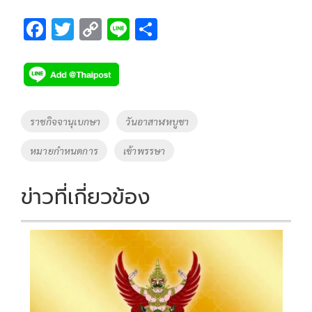
F
T
C
Li
S
ac
wi
o
n
h
e
tt
p
e
ar
b
er
y
e
o
Li
Tags
ราชกิจจานุเบกษา
วันอาสาฬหบูชา
o
n
หมายกำหนดการ
เข้าพรรษา
k
k
ข่าวที่เกี่ยวข้อง