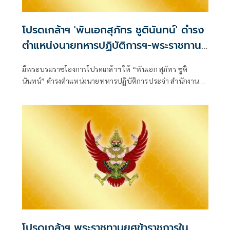
โปรดเกล้าฯ 'พันเอกสุภัทร ชูตินันทน์' ดำรง
ตำแหน่งนายทหารปฏิบัติการฯ-พระราชทาน
ยศ 'พลตรี'
มีพระบรมราชโองการโปรดเกล้าฯ ให้ “พันเอก สุภัทร ชูติ
นันทน์” ดำรงตำแหน่งนายทหารปฏิบัติการประจำ สำนักงาน
รองผู้บัญชาการกองบัญชากา
โปรดเกล้าฯ พระราชทานยศข้าราชการใน