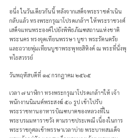
อนึ่ง ในวันเดียวกันนี้ หลังจากเสด็จพระราชดำเนิน
กลับแล้ว ทรงพระกรุณาโปรดเกล้าฯ ให้พระราชวงศ์
เสด็จแทนพระองค์ไปยังพิพิธภัณฑสถานแห่งชาติ
พระนคร ทรงจุดเทียนพรรษา บูชา พระรัตนตรัย
และถวายพุ่มเทียนบูชาพระพุทธสิหิงค์ ณ พระที่นั่งพุ
ทไธสวรรย์
วันพฤหัสบดีที่ ๑๔ กรกฎาคม ๒๕๖๕
เวลา ๗ นาฬิกา ทรงพระกรุณาโปรดเกล้าฯให้ เจ้า
พนักงานนิมนต์พระสงฆ์ ๕๐ รูป เข้าไปรับ
พระราชทานอาหารบิณฑบาตของหลวงที่ใน
พระบรมมหาราชวัง ตามราชประเพณี เนื่องในการ
พระราชกุศลเข้าพรรษาเวลาบ่าย พระบาทสมเด็จ