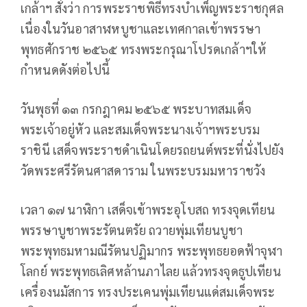
เกล้าฯ สั่งว่า การพระราชพิธีทรงบำเพ็ญพระราชกุศล
เนื่องในวันอาสาฬหบูชาและเทศกาลเข้าพรรษา
พุทธศักราช ๒๕๖๕ ทรงพระกรุณาโปรดเกล้าฯให้
กำหนดดังต่อไปนี้
วันพุธที่ ๑๓ กรกฎาคม ๒๕๖๕ พระบาทสมเด็จ
พระเจ้าอยู่หัว และสมเด็จพระนางเจ้าฯพระบรม
ราชินี เสด็จพระราชดำเนินโดยรถยนต์พระที่นั่งไปยัง
วัดพระศรีรัตนศาสดาราม ในพระบรมมหาราชวัง
เวลา ๑๗ นาฬิกา เสด็จเข้าพระอุโบสถ ทรงจุดเทียน
พรรษาบูชาพระรัตนตรัย ถวายพุ่มเทียนบูชา
พระพุทธมหามณีรัตนปฏิมากร พระพุทธยอดฟ้าจุฬา
โลกย์ พระพุทธเลิศหล้านภาไลย แล้วทรงจุดธูปเทียน
เครื่องนมัสการ ทรงประเคนพุ่มเทียนแด่สมเด็จพระ