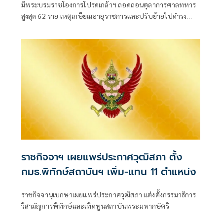
มีพระบรมราชโองการโปรดเกล้าฯ ถอดถอนตุลาการศาลทหาร
สูงสุด 62 ราย เหตุเกษียณอายุราชการและปรับย้ายไปดำรง
ตำแหน่งอื่น พร้อมแต่งตั้งนายทหารสัญญาบัตรดำรงตำแหน่ง
แทน 51 ราย
ราชกิจจาฯ เผยแพร่ประกาศวุฒิสภา ตั้ง
กมธ.พิทักษ์สถาบันฯ เพิ่ม-แทน 11 ตำแหน่ง
ราชกิจจานุเบกษาเผยแพร่ประกาศวุฒิสภา แต่งตั้งกรรมาธิการ
วิสามัญการพิทักษ์และเทิดทูนสถาบันพระมหากษัตริ