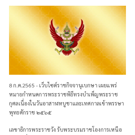
8 ก.ค.2565 - เว็บไซต์ราชกิจจานุเบกษา เผยแพร่
หมายกำหนดการพระราชพิธีทรงบำเพ็ญพระราช
กุศลเนื่องในวันอาสาฬหบูชาและเทศกาลเข้าพรรษา
พุทธศักราช ๒๕๖๕
เลขาธิการพระราชวัง รับพระบรมราชโองการเหนือ