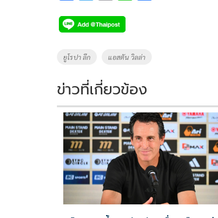
ac
wi
o
n
h
e
tt
p
e
ar
b
er
y
e
o
Li
Tags
ยูโรปา ลีก
แอสตัน วิลล่า
o
n
k
k
ข่าวที่เกี่ยวข้อง