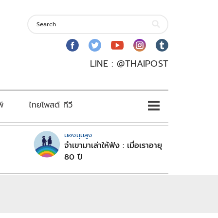
LINE : @THAIPOST
พ์
ไทยโพสต์ ทีวี
มองมุมสูง
จำเขามาเล่าให้ฟัง : เมื่อเราอายุ
80 ปี