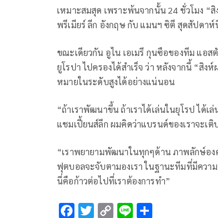
เหมาะสมสุด เพราะพ้นจากนั้น 24 ชั่วโมง “สิ
พรีเมียร์ ลีก อังกฤษ กับ แมนฯ ซิตี สุดสัปดาห์นี
ขณะเดียวกัน อูไน เอเมรี กุนซือของทีม แอสต
ยูโรปา ไปครองได้สำเร็จ ว่า หลังจากนี้ “สิงห
หมายในระดับสูงได้อย่างแน่นอน
“ถ้าเราพัฒนาขึ้น ถ้าเราได้เล่นในยุโรป ได้เล
แชมเปี้ยนส์ลีก ผมคิดว่าแบรนด์ของเราจะเติบโ
“เราพยายามพัฒนาในทุกๆด้าน ภาพลักษ์องค
ฟุตบอลจะจับตามองเรา ในฐานะทีมที่มีควา
นี่คือก้าวต่อไปที่เราต้องการทำ”
F
T
C
Li
S