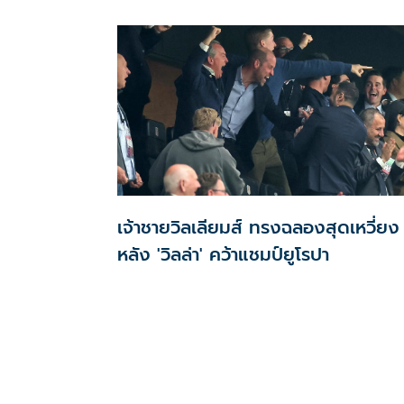
เจ้าชายวิลเลียมส์ ทรงฉลองสุดเหวี่ยง
หลัง 'วิลล่า' คว้าแชมป์ยูโรปา