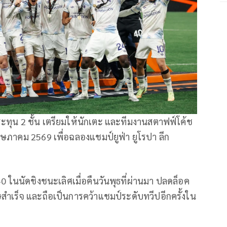
ะทุน 2 ชั้น เตรียมให้นักเตะ และทีมงานสตาฟฟ์โค้ช
ฤษภาคม 2569 เพื่อฉลองแชมป์ยูฟ่า ยูโรปา ลีก
-0 ในนัดชิงชนะเลิศเมื่อคืนวันพุธที่ผ่านมา ปลดล็อค
ำเร็จ และถือเป็นการคว้าแชมป์ระดับทวีปอีกครั้งใน