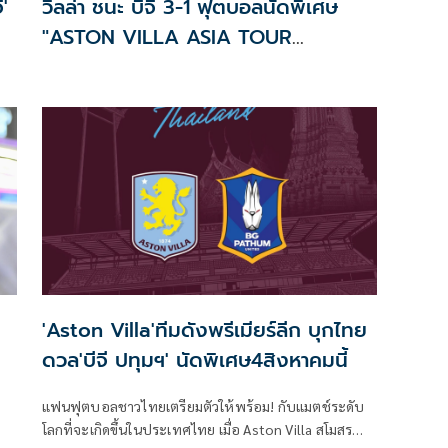
ี'
วิลล่า ชนะ บีจี 3-1 ฟุตบอลนัดพิเศษ
"ASTON VILLA ASIA TOUR
THAILAND"
'Aston Villa'ทีมดังพรีเมียร์ลีก บุกไทย
ดวล'บีจี ปทุมฯ' นัดพิเศษ4สิงหาคมนี้
แฟนฟุตบอลชาวไทยเตรียมตัวให้พร้อม! กับแมตช์ระดับ
โลกที่จะเกิดขึ้นในประเทศไทย เมื่อ Aston Villa สโมสร