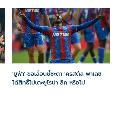
ยักษ์ใหญ่จากศึกพรีเมียร์ลีกอังกฤษ และแชมป์ UEFA
Europa League ทีมล่าสุด เตรียมเดินทางสู่ประเทศไทย
เพื่อพบกับ BG Pathum United ในการแข่งขันฟุตบอลนัด
อุ่นเครื่อง ระดับนานาชาติ
'ยูฟ่า' ขอเลื่อนชี้ชะตา 'คริสตัล พาเลซ'
ได้สิทธิ์ไปเตะยูโรปา ลีก หรือไม่