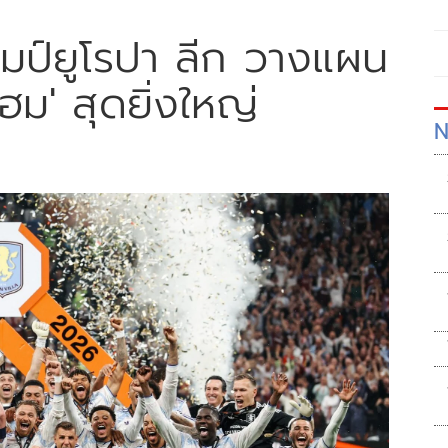
แชมป์ยูโรปา ลีก วางแผน
ฮม' สุดยิ่งใหญ่
N