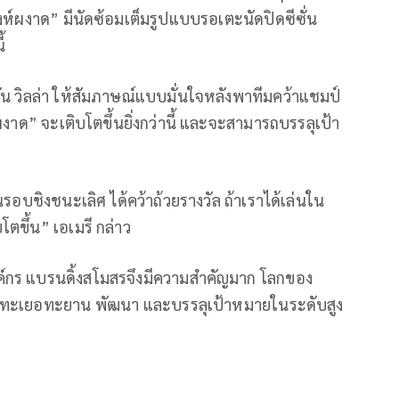
งห์ผงาด” มีนัดซ้อมเต็มรูปแบบรอเตะนัดปิดซีซั่น
้
ัน วิลล่า ให้สัมภาษณ์แบบมั่นใจหลังพาทีมคว้าแชมป์
์ผงาด” จะเติบโตขึ้นยิ่งกว่านี้ และจะสามารถบรรลุเป้า
่นรอบชิงชนะเลิศ ได้คว้าถ้วยรางวัล ถ้าเราได้เล่นใน
ตขึ้น” เอเมรี กล่าว
์กร แบรนดิ้งสโมสรจึงมีความสำคัญมาก โลกของ
มทะเยอทะยาน พัฒนา และบรรลุเป้าหมายในระดับสูง