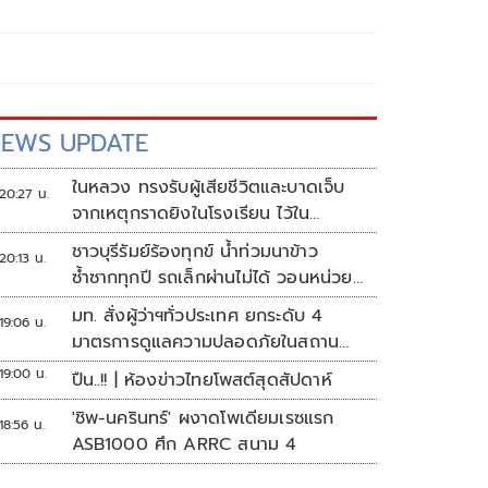
EWS UPDATE
ในหลวง ทรงรับผู้เสียชีวิตและบาดเจ็บ
20:27 น.
จากเหตุกราดยิงในโรงเรียน ไว้ใน
พระบรมราชานุเคราะห์
ชาวบุรีรัมย์ร้องทุกข์ น้ำท่วมนาข้าว
20:13 น.
ซ้ำซากทุกปี รถเล็กผ่านไม่ได้ วอนหน่วย
งานเร่งแก้ไข
มท. สั่งผู้ว่าฯทั่วประเทศ ยกระดับ 4
19:06 น.
มาตรการดูแลความปลอดภัยในสถาน
ศึกษา
19:00 น.
ปืน..!! | ห้องข่าวไทยโพสต์สุดสัปดาห์
'ชิพ-นครินทร์' ผงาดโพเดียมเรซแรก
18:56 น.
ASB1000 ศึก ARRC สนาม 4