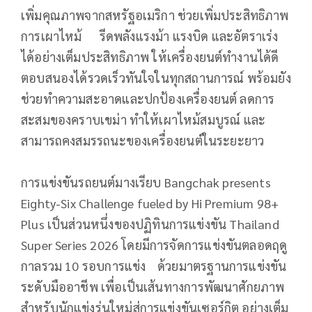
เพิ่มคุณภาพจากสหรั
ฐอเมริกา ช่วยเพิ่มประสิทธิภาพ
การเผาไหม้ รีดพลังแรงม้า แรงบิด และอัตราเร่ง
ได้อย่างเต็มประสิ
ทธิภาพ ให้เครื่องยนต์ทำงานได้ดี
ตอบสนองได้รวดเร็วทันใจในทุ
กสถานการณ์ พร้อมยัง
ช่วยทำความสะอาดและปกป้
องเครื่องยนต์ ลดการ
สะสมของคราบเขม่า ทำให้เผาไหม้สมบูรณ์ และ
สามารถคงสมรรถนะของเครื่
องยนต์ในระยะยาว
การแข่งขันรถยนต์มางเรียบ Bangchak presents
Eighty-Six Challenge fueled by Hi Premium 98+
Plus เป็นส่วนหนึ่งของปฏิทินการแข่
งขัน Thailand
Super Series 2026 โดยมีการจัดการแข่งขันตลอดฤดู
กาลรวม 10 รอบการแข่ง ด้วยมาตรฐานการแข่งขัน
ระดับมื
ออาชีพ เพื่อเป็นเส้นทางการพัฒนาศั
กยภาพ
สำหรับนักแข่งรุ่นใหม่สู่
การแข่งขันเซอร์กิต อย่างเต็ม