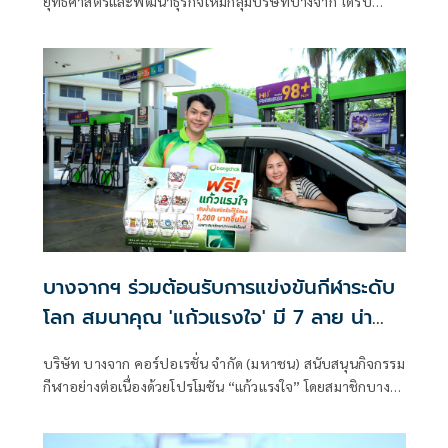
ยุทธศาสตร์และพัฒนาธุรกิจใหม่กลุ่มบริษัทบางจาก ได้รับ
เกียรติเป็นวิทยากรในการเสวนาหัวข้อ “วิกฤตพลังงานโลกกับ
ทางออกของประเทศไทย” ภายใต้หลักสูตรผู้บริหารการสื่อสาร
มวลชนระดับกลาง ด้านกิจการกระจายเสียงและกิจการโทรทัศน์
(บสก.) รุ่นที่ 12
บางจากฯ ร่วมต้อนรับการแข่งขันกีฬาระดับ
โลก สมนาคุณ 'แก้วแรงใจ' มี 7 ลาย น่า
สะสม
บริษัท บางจาก คอร์ปอเรชั่น จำกัด (มหาชน) สนับสนุนกิจกรรม
กีฬาอย่างต่อเนื่องด้วยโปรโมชัน “แก้วแรงใจ” โดยสมาชิกบางจา
กกรีนไมลส์เพียงเติมน้ำมันบางจากชนิดใดก็ได้ ครบ 1,200 บาท
ขึ้นไป รับฟรี “แก้วแรงใจ 2026” มูลค่า 49 บาท จำนวน 1 ใบ