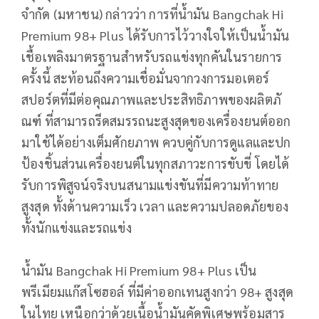
จำกัด (มหาชน) กล่าวว่า การที่น้ำมัน Bangchak Hi
Premium 98+ Plus ได้รับการไว้วางใจให้เป็นน้ำมั
น
เชื้อเพลิงมาตรฐานสำหรับรถแข่
งทุกคันในรายการ
ครั้งนี้ สะท้อนถึงความเชื่อมั่
นจากวงการมอเตอร์
สปอร์ตที่มีต่
อคุณภาพและประสิทธิภาพของผลิตภั
ณฑ์ ที่สามารถรีดสมรรถนะสูงสุ
ดของเครื่องยนต์ออก
มาใช้ได้อย่
างเต็มศักยภาพ ควบคู่กับการดูแลและปก
ป้องชิ้
นส่วนเครื่องยนต์ในทุ
กสภาวะการขับขี่ โดยได้
รับการพิสูจน์จริ
งบนสนามแข่งขันที่มีความท้
าทาย
สูงสุด ทั้งด้านความเร็ว เวลา และความปลอดภัยของ
ทั้งนักแข่
งและรถแข่ง
น้ำมัน Bangchak Hi Premium 98+ Plus เป็น
พรีเมียมแก๊สโซฮอล์ ที่มีค่าออกเทนสูงกว่า 98+ สูงสุด
ในไทย เหนือกว่าด้วยเนื้อน้ำมันคัดพิ
เศษพร้อมสาร