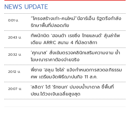
NEWS UPDATE
“โครงสร้างเก่า-คนใหม่”บีอาร์เอ็น รัฐตรึงกำลัง
0:01 น.
รักษาพื้นที่ปลอดภัย
ทัพนักบิด 'ฮอนด้า เรซซิ่ง ไทยแลนด์' ลุ้นล่าโพ
20:43 น.
เดียม ARRC สนาม 4 ที่มัลดาลิกา
‘ศุภมาส’ สั่งเข้มตรวจคลินิกเสริมความงาม ย้ำ
20:32 น.
โฆษณาราคาต้องจ่ายจริง
พี่ชาย 'ฮลุน โซโล่' แจ้งกำหนดการสวดอภิธรรม
20:12 น.
ศพ เตรียมจัดพิธีฌาปนกิจ 11 ส.ค.
'ลลิดา' โต้ 'รักชนก' ปมงบน้ำบาดาล ชี้พื้นที่
20:07 น.
ปชน.ได้วงเงินเฉลี่ยสูงสุด