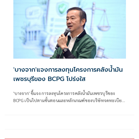
ตั้งแต่วันที่ 10 มิถุนายน 2569 ถึงวันที่ 20 กรกฎาคม 2569
'บางจาก'แจงการลงทุนโครงการคลังน้ำมัน
เพชรบุรีของ BCPG โปร่งใส
'บางจาก' ชี้แจง การลงทุนโครงการคลังน้ำมันเพชรบุรีของ
BCPG เป็นไปตามขั้นตอนและหลักเกณฑ์ของบริษัทจดทะเบียน
อย่างครบถ้วน โปร่งใส และผ่านการพิจารณาจากผู้มีอำนาจตาม
ลำดับ พร้อมได้พิจารณารายละเอียด โครงสร้างธุรกรรม ความ
เหมาะสมทางธุรกิจอย่างรอบคอบ ก่อนที่จะตัดสินใจลงทุนใน
ขั้นสุดท้าย