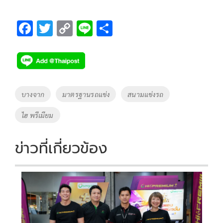
F
T
C
Li
S
ac
wi
o
n
h
e
tt
p
e
ar
b
er
y
e
o
Li
Tags
บางจาก
มาตรฐานรถแข่ง
สนามแข่งรถ
o
n
ไฮ พรีเมียม
k
k
ข่าวที่เกี่ยวข้อง