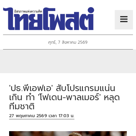
ศุกร์, 7 สิงหาคม 2569
'ปธ.พีเอฟเอ' สับโปรแกรมแน่น
เกิน ทำ 'โฟเดน-พาลเมอร์' หลุด
ทีมชาติ
27 พฤษภาคม 2569 เวลา 17:03 น.