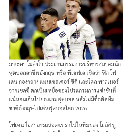
มาเฮตา โมลังโก ประธานกรรมการบริหารสมาคมนัก
ฟุตบอลอาชีพอังกฤษ หรือ พีเอฟเอ เชื่อว่า ฟิล โฟ
เดน กองกลาง แมนเชสเตอร์ ซิตี และโคล พาลเมอร์
จากเชลซี ตกเป็นเหยื่อของโปรแกรมการแข่งขันที่
แน่นจนเกินไปของเกมฟุตบอล หลังไม่มีชื่อติดทีม
ชาติอังกฤษไปเล่นฟุตบอลโลก 2026
โฟเดน ไม่สามารถสอดแทรกไปในทีมของ โธมัส ทู