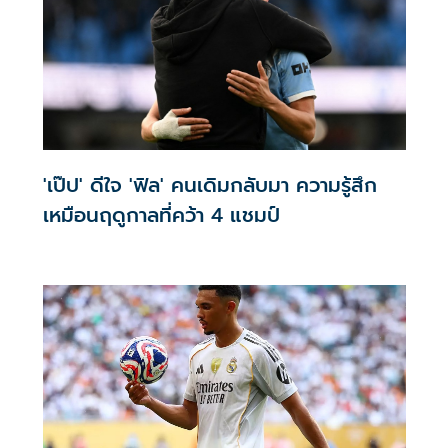
'เป๊ป' ดีใจ 'ฟิล' คนเดิมกลับมา ความรู้สึก
เหมือนฤดูกาลที่คว้า 4 แชมป์