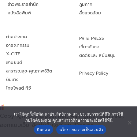
ข่าวพระราชสำนัก
ภูมิภาค
หนังสือพิมพ์
สิ่งแวดล้อม
ต่างประเทศ
PR & PRESS
อาชญากรรม
เกี่ยวกับเรา
X-CITE
ติดต่อและ สนับสนุน
ยานยนต์
สาธารณสุข-คุณภาพชีวิต
Privacy Policy
บันเทิง
ไทยโพสต์ ทีวี
เราใช้คุกกี้เพื่อพัฒนาประสิทธิภาพ และประสบการณ์ที่ดีในการใช้
Copyright© thaipost.net, All rights reserved.,
เว็บไซต์ของคุณ คุณสามารถศึกษารายละเอียดได้ที่นี่
ออกแบบเว็บ จัดทำเว็บไซต์โดย iDesign
ยินยอม
นโยบายความเป็นส่วนตัว