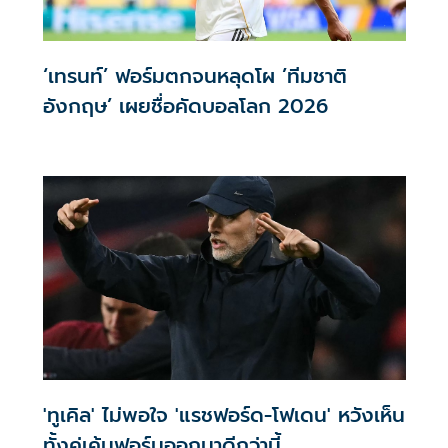
‘เทรนท์’ ฟอร์มตกจนหลุดโผ ’ทีมชาติ
อังกฤษ’ เผยชื่อคัดบอลโลก 2026
'ทูเคิล' ไม่พอใจ 'แรชฟอร์ด-โฟเดน' หวังเห็น
ทั้งคู่เค้นฟอร์มออกมาดีกว่านี้