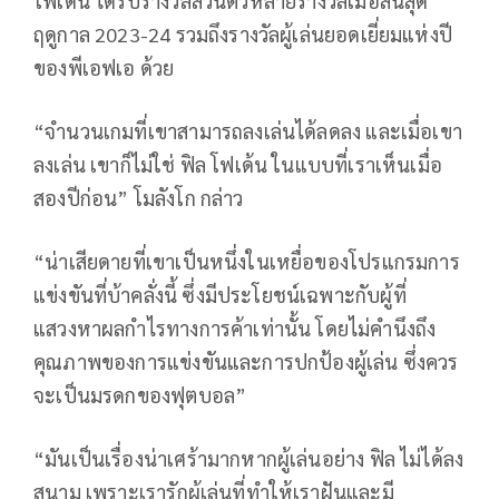
โฟเดน ได้รับรางวัลส่วนตัวหลายรางวัลเมื่อสิ้นสุด
ฤดูกาล 2023-24 รวมถึงรางวัลผู้เล่นยอดเยี่ยมแห่งปี
ของพีเอฟเอ ด้วย
“จำนวนเกมที่เขาสามารถลงเล่นได้ลดลง และเมื่อเขา
ลงเล่น เขาก็ไม่ใช่ ฟิล โฟเด้น ในแบบที่เราเห็นเมื่อ
สองปีก่อน” โมลังโก กล่าว
“น่าเสียดายที่เขาเป็นหนึ่งในเหยื่อของโปรแกรมการ
แข่งขันที่บ้าคลั่งนี้ ซึ่งมีประโยชน์เฉพาะกับผู้ที่
แสวงหาผลกำไรทางการค้าเท่านั้น โดยไม่คำนึงถึง
คุณภาพของการแข่งขันและการปกป้องผู้เล่น ซึ่งควร
จะเป็นมรดกของฟุตบอล”
“มันเป็นเรื่องน่าเศร้ามากหากผู้เล่นอย่าง ฟิล ไม่ได้ลง
สนาม เพราะเรารักผู้เล่นที่ทำให้เราฝันและมี