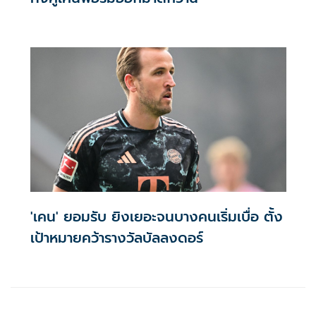
'เคน' ยอมรับ ยิงเยอะจนบางคนเริ่มเบื่อ ตั้ง
เป้าหมายคว้ารางวัลบัลลงดอร์