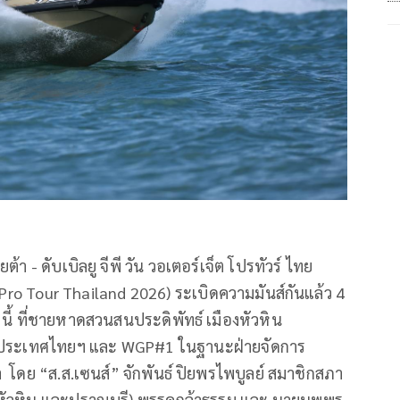
 - ดับเบิลยู จีพี วัน วอเตอร์เจ็ต โปรทัวร์ ไทย
o Tour Thailand 2026) ระเบิดความมันส์กันแล้ว 4
นี้ ที่ชายหาดสวนสนประดิพัทธ์ เมืองหัวหิน
แห่งประเทศไทยฯ และ WGP#1 ในฐานะฝ่ายจัดการ
่า โดย “ส.ส.เซนส์” จักพันธ์ ปิยพรไพบูลย์ สมาชิกสภา
 (หัวหิน และปราณบุรี) พรรคกล้าธรรม และ นายนพพร