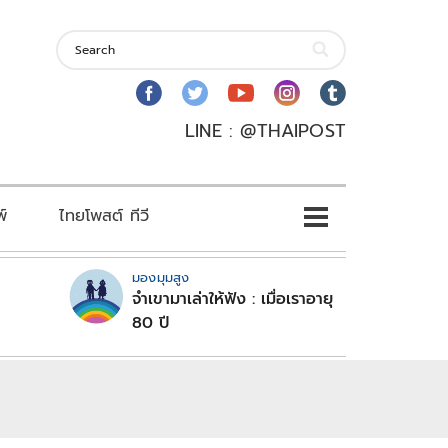
LINE : @THAIPOST
พ์
ไทยโพสต์ ทีวี
มองมุมสูง
จำเขามาเล่าให้ฟัง : เมื่อเราอายุ
80 ปี