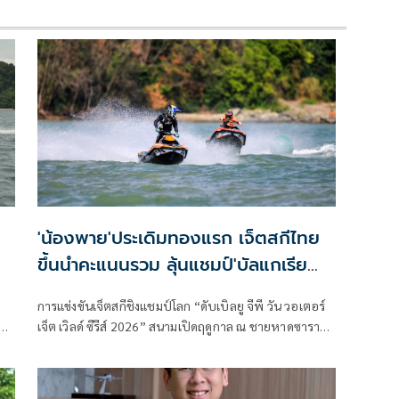
'น้องพาย'ประเดิมทองแรก เจ็ตสกีไทย
ขึ้นนำคะแนนรวม ลุ้นแชมป์'บัลแกเรีย
กรังด์ปรีซ์2026'
การแข่งขันเจ็ตสกีชิงแชมป์โลก “ดับเบิลยู จีพี วัน วอเตอร์
ด
เจ็ต เวิลด์ ซีรีส์ 2026” สนามเปิดฤดูกาล ณ ชายหาดซาราโฟ
โว วันที่สองทวีความดุเดือดขึ้นเป็นลำดับ นักเจ็ตสกีไทยโชว์
ฟอร์มแกร่งประกาศศักดาบนเวทีโลกได้อย่างน่าประทับ
าน
ใจ“น้องพาย” ล้างตาแชมป์ยุโรป คว้าแชมป์ประเดิม! :