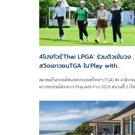
เจ้าท่าภูมิภาคสาขาภูเก็ต
4โปรทัวร์'Thai LPGA' ร่วมติวเข้มวง
สวิงเยาวชนTGA ใน'Play with
Pro'สนาม2
สมาคมกีฬากอล์ฟแห่งประเทศไทยฯ (TGA) ส่ง 4 นักกอ
เยาวชนร่วมโครงการ Play with Pro 2026 สนามที่ 2 เปิ
โอกาสออกรอบและเรียนรู้กับนักกอล์ฟอาชีพอย่างใกล้ช
ร่วมกับสมาคมกีฬากอล์ฟอาชีพสตรี (Thai LPGA) ที่สน
เดอะวินเทจ คลับ จ.สมุทรปราการ เมื่อวันที่ 7 กรกฎาคม
2569