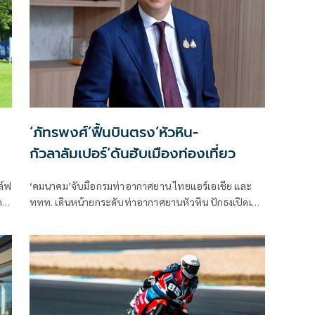
‘ภัทรพงศ์’ฟื้นบินตรง’หัวหิน-
กัวลาลัมเปอร์‘ดันฮับเมืองท่องเที่ยว
ล์ฟ
‘คมนาคม’จับมือกรมท่าอากาศยาน ไทยแอร์เอเชีย และ
ด
ททท. เดินหน้ายกระดับท่าอากาศยานหัวหิน ปักธงเปิดเส้น
ิด
ทางบินระหว่างประเทศเต็มรูปแบบ ‘หัวหิน–
าม
กัวลาลัมเปอร์’ กลับมาให้บริการ ดันหัวหินเป็นศูนย์กลาง
การท่องเที่ยวคุณภาพระดับสากล.