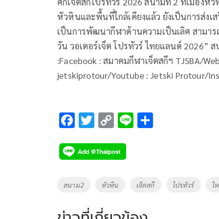
ศึกเจ็ตสกีโปรทัวร์ 2026 สนามที่ 2 ที่เมือ
หัวหินและพื้นที่ใกล้เคียงแล้ว ยังเป็นการส่งเ
เป็นการพัฒนากีฬาด้านความเป็นเลิศ สามารถติ
วัน วอเตอร์เจ็ต โปรทัวร์ ไทยแลนด์ 2026” ส
:Facebook : สมาคมกีฬาเจ็ตสกีฯ TJSBA/Webs
jetskiprotour/Youtube : Jetski Protour/Ins
F
T
C
Li
S
ac
wi
o
n
h
e
tt
p
e
ar
b
er
y
e
o
Li
Tags
สนาม2
หัวหิน
เจ็ตสกี
โปรทัวร์
ไท
o
n
k
k
ข่าวที่เกี่ยวข้อง