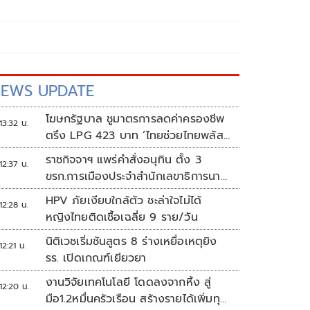
EWS UPDATE
โฆษกรัฐบาล ชูมาตรการลดค่าครองชีพ
13:32 น.
ตรึง LPG 423 บาท ‘ไทยช่วยไทยพลัส’
ดันเงินหมุนแสนล้าน
ราชกิจจาฯ แพร่คำสั่งอนุทิน ตั้ง 3
12:37 น.
ขรก.การเมืองประจำสำนักเลขาธิการนา
ยกฯ
HPV ภัยเงียบใกล้ตัว ชะล่าใจไม่ได้
12:28 น.
หญิงไทยติดเชื้อเฉลี่ย 9 ราย/วัน
นิติเวชเริ่มชันสูตร 8 ร่างเหยื่อเหตุยิง
12:21 น.
รร. เปิดเกณฑ์เยียวยา
งานวิจัยเทคโนโลยี โดดลงจากหิ้ง สู่
12:20 น.
มือ1.2หมื่นครัวเรือน สร้างรายได้เพิ่มทุก