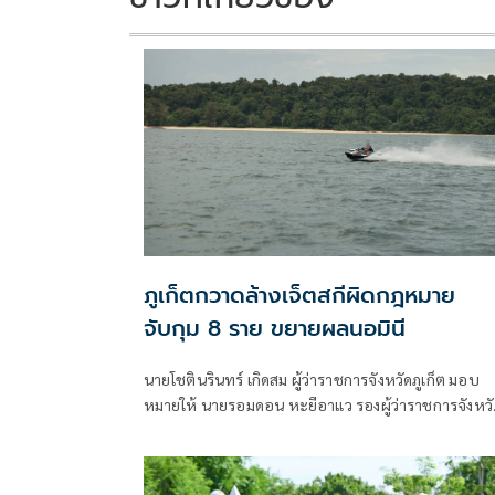
ภูเก็ตกวาดล้างเจ็ตสกีผิดกฎหมาย
จับกุม 8 ราย ขยายผลนอมินี
นายโชตินรินทร์ เกิดสม ผู้ว่าราชการจังหวัดภูเก็ต มอบ
หมายให้ นายรอมดอน หะยีอาแว รองผู้ว่าราชการจังหวั
ภูเก็ต พร้อมด้วย นายอดูลย์ ระลึกมูล ผู้อำนวยการ
สำนักงานเจ้าท่าภูมิภาคสาขาภูเก็ต นายธีรพงศ์ พันธ์นาค
เจ้าพนักงานตรวจเรือชำนาญการ และเจ้าหน้าที่สำนักง