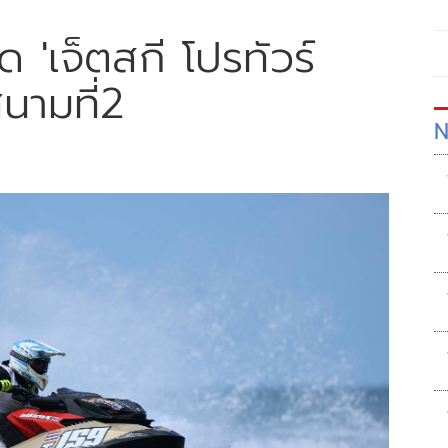
 'เจ็ตสกี โปรทัวร์
นามที่2
N