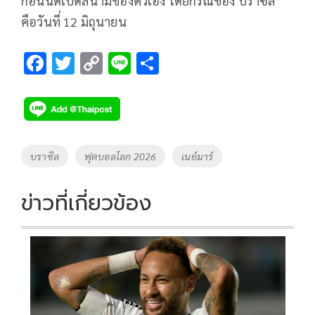
ก่อนนัดเปิดสนามของตัวเอง โดยกรณีของ บราซิล
คือวันที่ 12 มิถุนายน
F
T
C
Li
S
ac
wi
o
n
h
e
tt
p
e
ar
b
er
y
e
o
Li
Tags
บราซิล
ฟุตบอลโลก 2026
เนย์มาร์
o
n
k
k
ข่าวที่เกี่ยวข้อง