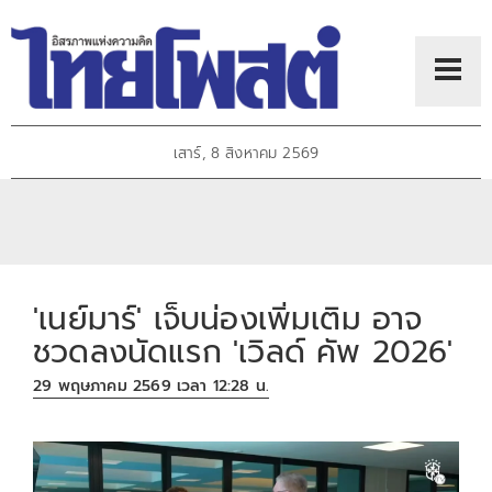
เสาร์, 8 สิงหาคม 2569
'เนย์มาร์' เจ็บน่องเพิ่มเติม อาจ
ชวดลงนัดแรก 'เวิลด์ คัพ 2026'
29 พฤษภาคม 2569 เวลา 12:28 น.