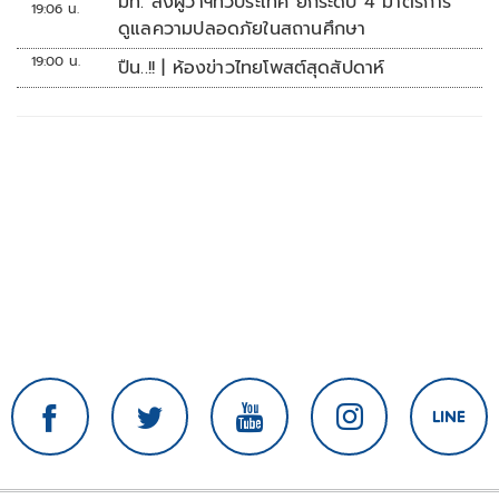
มท. สั่งผู้ว่าฯทั่วประเทศ ยกระดับ 4 มาตรการ
19:06 น.
ดูแลความปลอดภัยในสถานศึกษา
19:00 น.
ปืน..!! | ห้องข่าวไทยโพสต์สุดสัปดาห์