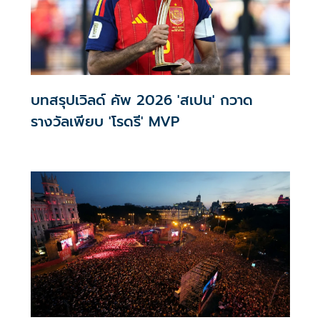
บทสรุปเวิลด์ คัพ 2026 'สเปน' กวาด
รางวัลเพียบ 'โรดรี' MVP