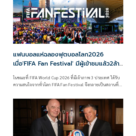
แฟนบอลแห่ฉลองฟุตบอลโลก2026
เมื่อ'FIFA Fan Festival' มีผู้เข้าชมแล้ว2ล้าน
คน
ในขณะที่ FIFA World Cup 2026 ที่มีเจ้าภาพ 3 ประเทศ ได้รับ
ความสนใจจากทั่วโลก FIFA Fan Festival จึงกลายเป็นสถานที่
สําหรับแฟน ๆ ทั่วอเมริกาเหนือที่ต้องการดื่มด่ํากับบรรยากาศ
และมีส่วนร่วมในการแสดงที่ยิ่งใหญ่ที่สุดในโลก