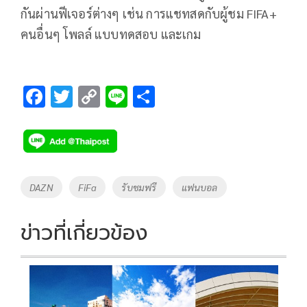
กันผ่านฟีเจอร์ต่างๆ เช่น การแชทสดกับผู้ชม FIFA+
คนอื่นๆ โพลล์ แบบทดสอบ และเกม
F
T
C
Li
S
ac
wi
o
n
h
e
tt
p
e
ar
b
er
y
e
o
Li
Tags
DAZN
FiFa
รับชมฟรี
แฟนบอล
o
n
k
k
ข่าวที่เกี่ยวข้อง