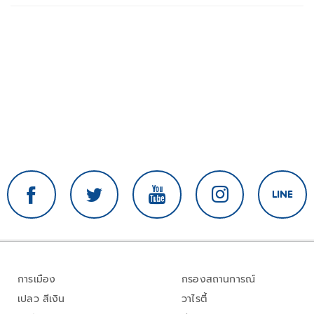
การเมือง
กรองสถานการณ์
เปลว สีเงิน
วาไรตี้