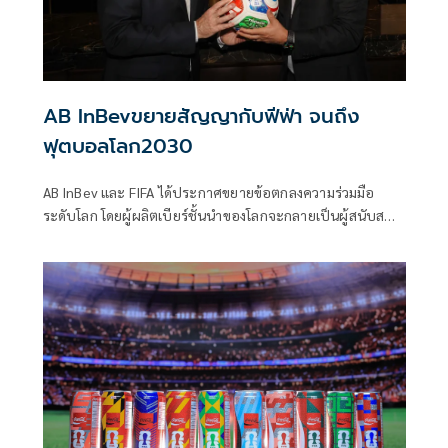
AB InBevขยายสัญญากับฟีฟ่า จนถึง
ฟุตบอลโลก2030
AB InBev และ FIFA ได้ประกาศขยายข้อตกลงความร่วมมือ
ระดับโลก โดยผู้ผลิตเบียร์ชั้นนําของโลกจะกลายเป็นผู้สนับสนุน
เบียร์อย่างเป็นทางการของ FIFA World Cup™ จนถึงปี 2030
นอกเหนือจาก FIFA Women's World Cup 2027™ ในปีหน้า
การประกาศซึ่งขยายความสัมพันธ์ระหว่างองค์กรไปไกลกว่า 40
ปี มีขึ้นเพียงสองวันก่อนการแข่งขันฟุตบอลโลกที่ยิ่งใหญ่ที่สุดใน
ประวัติศาสตร์