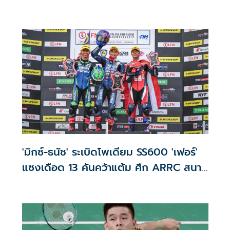
'มิกซ์-ธนัช' ระเบิดโพเดียม SS600 'เฟอร์'
แซงเดือด 13 คันคว้าแต้ม ศึก ARRC สนาม
4