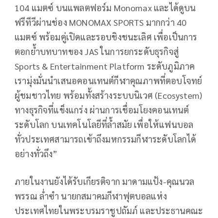
104 แมตซ์ บนแพลตฟอร์ม Monomax และได้ดูบน
ฟรีทีวีผ่านช่อง MONOMAX SPORTS มากกว่า 40
แมตซ์ พร้อมคู่เปิดและรอบชิงชนะเลิศ เพื่อเป็นการ
ตอกย้ำบทบาทของ JAS ในการยกระดับธุรกิจสู่
Sports & Entertainment Platform ระดับภูมิภาค
เรามุ่งมั่นนำเสนอคอนเทนต์กีฬาคุณภาพที่ตอบโจทย์
ผู้ชมชาวไทย พร้อมทั้งสร้างระบบนิเวศ (Ecosystem)
ทางธุรกิจที่แข็งแกร่ง ผ่านการเชื่อมโยงคอนเทนต์
ระดับโลก บนเทคโนโลยีที่ล้ำสมัย เพื่อให้แฟนบอล
ทั่วประเทศสามารถเข้าถึงมหกรรมกีฬาระดับโลกได้
อย่างทั่วถึง”
ภายในงานยังได้รับเกียรติจาก มาดามแป้ง-คุณนวล
พรรณ ล่ำซำ นายกสมาคมกีฬาฟุตบอลแห่ง
ประเทศไทยในพระบรมราชูปถัมภ์ และประธานคณะ