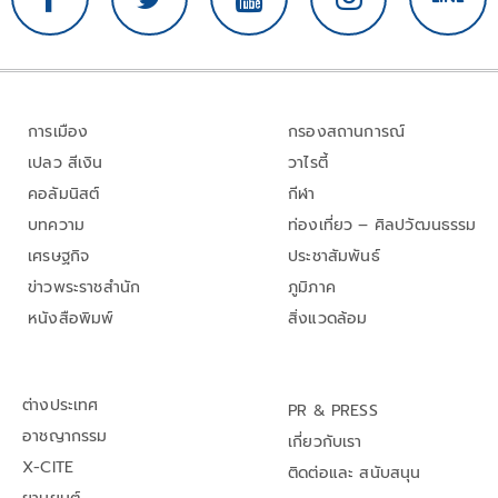
การเมือง
กรองสถานการณ์
เปลว สีเงิน
วาไรตี้
คอลัมนิสต์
กีฬา
บทความ
ท่องเที่ยว – ศิลปวัฒนธรรม
เศรษฐกิจ
ประชาสัมพันธ์
ข่าวพระราชสำนัก
ภูมิภาค
หนังสือพิมพ์
สิ่งแวดล้อม
ต่างประเทศ
PR & PRESS
อาชญากรรม
เกี่ยวกับเรา
X-CITE
ติดต่อและ สนับสนุน