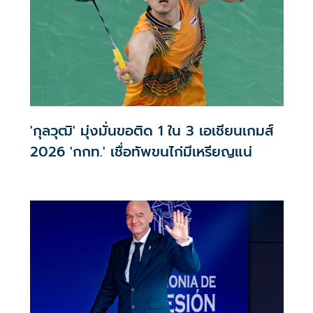
'กุลวุฒิ' มุ่งมั่นขอติด 1 ใน 3 เอเชียนเกมส์
2026 'กกท.' เชื่อทัพขนไก่มีเหรียญแน่