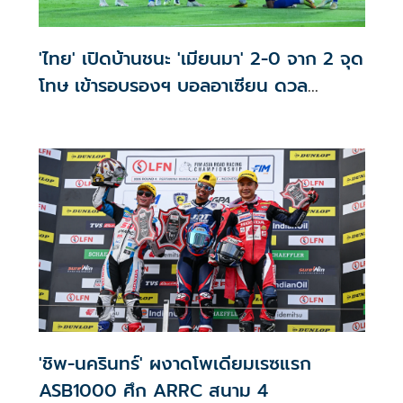
'ไทย' เปิดบ้านชนะ 'เมียนมา' 2-0 จาก 2 จุด
โทษ เข้ารอบรองฯ บอลอาเซียน ดวล
'สิงคโปร์'
'ชิพ-นครินทร์' ผงาดโพเดียมเรซแรก
ASB1000 ศึก ARRC สนาม 4