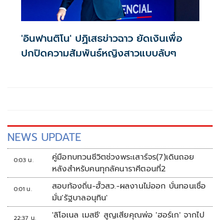
'อินฟานติโน' ปฏิเสธข่าวฉาว ยัดเงินเพื่อ
ปกปิดความสัมพันธ์หญิงสาวแบบลับๆ
NEWS UPDATE
คู่มือทบทวนชีวิตช่วงพระเสาร์จร(7)เดินถอย
0:03 น.
หลังสำหรับคนทุกลัคนาราศีตอนที่2
สอบท้องถิ่น-ฮั้วสว.-ผลงานไม่ออก บั่นทอนเชื่อ
0:01 น.
มั่น'รัฐบาลอนุทิน'
'ลิโอเนล เมสซี' สูญเสียคุณพ่อ 'ฮอร์เก' จากไป
22:37 น.