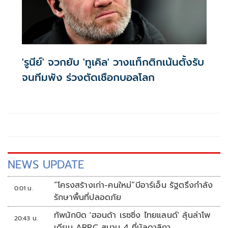
'รูนีย์' จวกยับ 'ทูเคิล' วางแท็กติกเน้นตั้งรับ
จนทีมพัง ร่วงตัดเชือกบอลโลก
NEWS UPDATE
“โครงสร้างเก่า-คนใหม่”บีอาร์เอ็น รัฐตรึงกำลัง
0:01 น.
รักษาพื้นที่ปลอดภัย
ทัพนักบิด 'ฮอนด้า เรซซิ่ง ไทยแลนด์' ลุ้นล่าโพ
20:43 น.
เดียม ARRC สนาม 4 ที่มัลดาลิกา