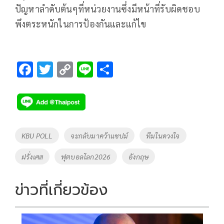
ปัญหาลำดับต้นๆที่หน่วยงานซึ่งมีหน้าที่รับผิดชอบ
พึงตระหนักในการป้องกันและแก้ไข
F
T
C
Li
S
ac
wi
o
n
h
e
tt
p
e
ar
b
er
y
e
o
Li
Tags
KBU POLL
จะกลับมาคว้าแชปม์
ทีมในดวงใจ
o
n
ฝรั่งเศส
ฟุตบอลโลก2026
อังกฤษ
k
k
ข่าวที่เกี่ยวข้อง