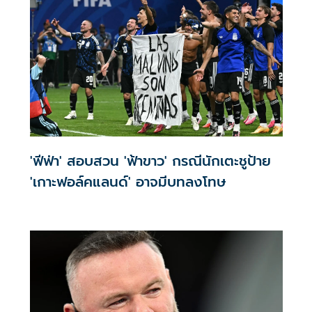
'ฟีฟ่า' สอบสวน 'ฟ้าขาว' กรณีนักเตะชูป้าย
'เกาะฟอล์คแลนด์' อาจมีบทลงโทษ