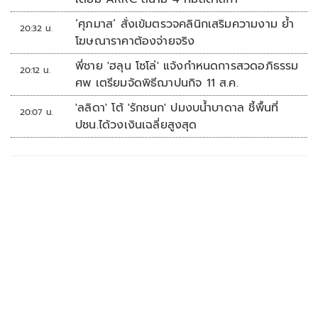
‘ศุภมาส’ สั่งเข้มตรวจคลินิกเสริมความงาม ย้ำ
20:32 น.
โฆษณาราคาต้องจ่ายจริง
พี่ชาย 'ฮลุน โซโล่' แจ้งกำหนดการสวดอภิธรรม
20:12 น.
ศพ เตรียมจัดพิธีฌาปนกิจ 11 ส.ค.
'ลลิดา' โต้ 'รักชนก' ปมงบน้ำบาดาล ชี้พื้นที่
20:07 น.
ปชน.ได้วงเงินเฉลี่ยสูงสุด