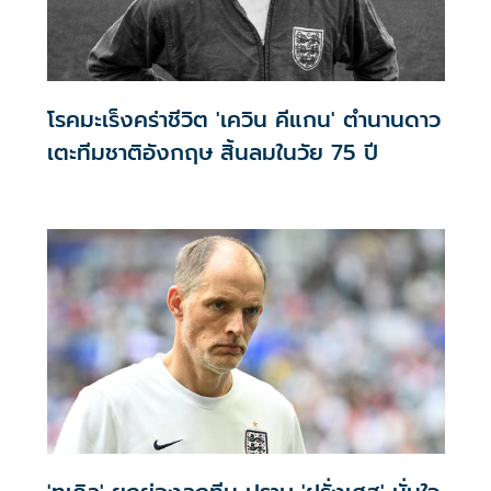
โรคมะเร็งคร่าชีวิต 'เควิน คีแกน' ตำนานดาว
เตะทีมชาติอังกฤษ สิ้นลมในวัย 75 ปี