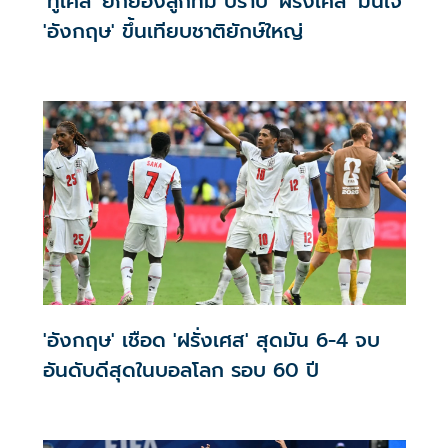
'ทูเคิล' ยกย่องลูกทีม ปราบ 'ฝรั่งเศส' มั่นใจ
'อังกฤษ' ขึ้นเทียบชาติยักษ์ใหญ่
'อังกฤษ' เชือด 'ฝรั่งเศส' สุดมัน 6-4 จบ
อันดับดีสุดในบอลโลก รอบ 60 ปี