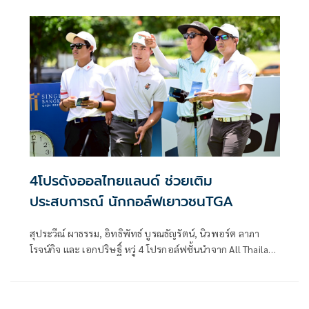
กันที่สนามนารายณ์ฮิลล์ กอล์ฟ รีสอร์ท แอนด์ คันทรี คลับ
จ.ลพบุรี คลาส C (11-12 ปี), คลาส D (9-10 ปี) แข่งระหว่างวัน
ที่ 26-28 กันยายน 2568 มีนักกอล์ฟชิงชัยกว่า 100 คน โดยคุณ
รังสฤษดิ์ ลักษิตานนท์ นายกสมาคมกีฬากอล์ฟแห่งประเทศ
ไทยฯ ได้เดินทางไปชมผลงานนักกอล์ฟดาวรุ่งไทย พร้อมให้
กำลังใจ ติดขอบสนามด้วย
4โปรดังออลไทยแลนด์ ช่วยเติม
ประสบการณ์ นักกอล์ฟเยาวชนTGA
สุประวีณ์ ผาธรรม, อิทธิพัทธ์ บูรณธัญรัตน์, นิวพอร์ต ลาภา
โรจน์กิจ และ เอกปริษฐิ์ หวู่ 4 โปรกอล์ฟชั้นนำจาก All Thailand
Golf Tour เข้าร่วมกิจกรรม “Play With Pro 2025” เพื่อ
ถ่ายทอดประสบการณ์และสร้างแรงบันดาลใจให้กับนักกอล์ฟ
เยาวชน จากสมาคมกีฬากอล์ฟแห่งประเทศไทยฯ (TGA) ณ