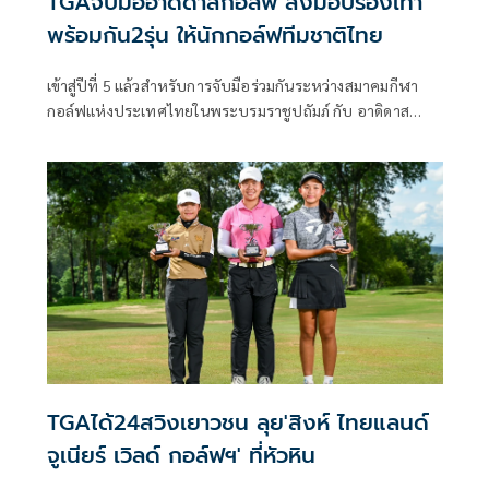
TGAจับมืออาดิดาสกอล์ฟ ส่งมอบรองเท้า
พร้อมกัน2รุ่น ให้นักกอล์ฟทีมชาติไทย
เข้าสู่ปีที่ 5 แล้วสำหรับการจับมือร่วมกันระหว่างสมาคมกีฬา
กอล์ฟแห่งประเทศไทยในพระบรมราชูปถัมภ์ กับ อาดิดาส
กอล์ฟ ที่ให้การสนับสนุนเสื้อผ้าเครื่องแต่งกาย ถุงกอล์ฟ รวมถึง
รองเท้ากอล์ฟรุ่นใหม่เอี่ยมให้กับนักกอล์ฟทีมชาติไทยในทุกๆซี
ซั่น ล่าสุดก็ได้มีการส่งมอบอาวุธชิ้นใหม่ให้เหล่านักกอล์ฟทีม
ชาติไทยเป็นที่เรียบร้อย โดยคุณรังสฤษดิ์ ลักษิตานนท์ นายก
สมาคมกีฬากอล์ฟแห่งประเทศไทยฯ และกรรมการส่งเสริมและ
พัฒนาทีมชาติ, คุณนิศารัตน์ ฉายมงคลชัย ผู้จัดการอาวุโสฝ่าย
ธุรกิจ อาดิดาส กอล์ฟ บริษัท อาดิดาส (ประเทศไทย) จำกัด
TGAได้24สวิงเยาวชน ลุย'สิงห์ ไทยแลนด์
จูเนียร์ เวิลด์ กอล์ฟฯ' ที่หัวหิน