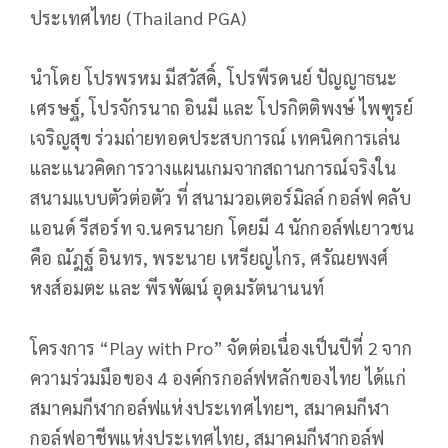
ประเทศไทย (Thailand PGA)
นำโดย โปรพรหม มีสวัสดิ์, โปรพีรดนย์ ปัญญาธนะ
เศรษฐ์, โปรจักรนาถ อินมี และ โปรกิตติพงษ์ ไพฑูรย์
เจริญสุข ร่วมถ่ายทอดประสบการณ์ เทคนิคการเล่น
และแนวคิดการวางแผนเกมจากสถานการณ์จริงใน
สนามแบบตัวต่อตัว ที่ สนามวอเตอร์มิลล์ กอล์ฟ คลับ
แอนด์ รีสอร์ท จ.นครนายก โดยมี 4 นักกอล์ฟเยาวชน
คือ ณัฎฐ์ อินทร, พระนาย เหรียญไกร, ศรัณยพงศ์
หงส์อมตะ และ พีรพัฒน์ อุดมรัตนานนท์
โครงการ “Play with Pro” จัดต่อเนื่องเป็นปีที่ 2 จาก
ความร่วมมือของ 4 องค์กรกอล์ฟหลักของไทย ได้แก่
สมาคมกีฬากอล์ฟแห่งประเทศไทยฯ, สมาคมกีฬา
กอล์ฟอาชีพแห่งประเทศไทย, สมาคมกีฬากอล์ฟ