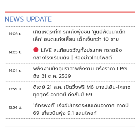
สนามบางกอก กอล์ฟ คลับ เมื่อวันที่ 2 กันยายน 2568
NEWS UPDATE
เกิดเหตุระทึก! รถเก๋งพุ่งชน 'ศูนย์พัฒนาเด็ก
14:06 น.
เล็ก' อบต.แก่งเสี้ยน เด็กเจ็บกว่า 10 ราย
LIVE สะเทือนขวัญทั้งประเทศ กราดยิง
14:05 น.
กลางโรงเรียนดัง | ห้องข่าวไทยโพสต์
พลังงานยังคุมราคาพลังงาน ตรึงราคา LPG
14:04 น.
ถึง 31 ต.ค. 2569
ดีเดย์ 21 ส.ค. เปิดวิ่งฟรี M6 บางปะอิน-โคราช
13:59 น.
ทุกศุกร์-อาทิตย์ ถึงสิ้นปี 69
‘ภัทรพงศ์’ เร่งอัปเกรดระบบเดินอากาศ คาดปี
13:54 น.
69 เที่ยวบินพุ่ง 9.1 แสนไฟลท์