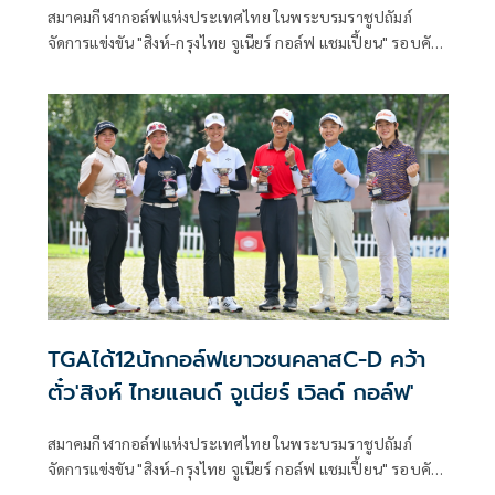
สมาคมกีฬากอล์ฟแห่งประเทศไทย ในพระบรมราชูปถัมภ์
จัดการแข่งขัน "สิงห์-กรุงไทย จูเนียร์ กอล์ฟ แชมเปี้ยน" รอบคัด
เลือกสู่ "สิงห์ ไทยแลนด์ จูเนียร์ เวิลด์ กอล์ฟ แชมเปี้ยนชิพ" ดวล
กันที่สนามนารายณ์ฮิลล์ กอล์ฟ รีสอร์ท แอนด์ คันทรี คลับ
จ.ลพบุรี สัปดาห์ที่ผ่านมาได้ 12 นักกอล์ฟเยาวชนคลาส C-D
สัปดาห์นี้ถึงคิวของคลาส A (15-18 ปี), คลาส B (13-14 ปี)
ระหว่างวันที่ 2-5 ตุลาคม 2568 โดยมียอดฝีมือเข้าร่วมเกือบ
100 คน โดยคุณรังสฤษดิ์ ลักษิตานนท์ นายกสมาคมกีฬากอล์ฟ
แห่งประเทศไทยฯ ได้เดินทางไปชมผลงานนักกอล์ฟดาวรุ่งไทย
พร้อมให้กำลังใจ ติดขอบสนามเช่นเคย
TGAได้12นักกอล์ฟเยาวชนคลาสC-D คว้า
ตั๋ว'สิงห์ ไทยแลนด์ จูเนียร์ เวิลด์ กอล์ฟ'
สมาคมกีฬากอล์ฟแห่งประเทศไทย ในพระบรมราชูปถัมภ์
จัดการแข่งขัน "สิงห์-กรุงไทย จูเนียร์ กอล์ฟ แชมเปี้ยน" รอบคัด
เลือกสู่ "สิงห์ ไทยแลนด์ จูเนียร์ เวิลด์ กอล์ฟ แชมเปี้ยนชิพ" ดวล