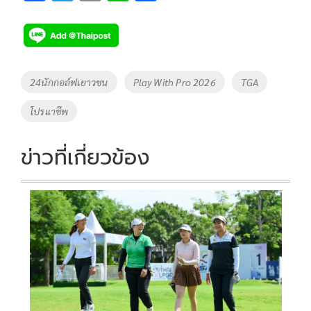
ac
wi
o
n
h
e
tt
p
e
ar
b
er
y
e
o
Li
Tags
24นักกอล์ฟเยาวชน
Play With Pro 2026
TGA
o
n
โปรแาชีพ
k
k
ข่าวที่เกี่ยวข้อง