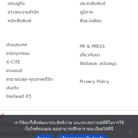
เศรษฐกิจ
ประชาสัมพันธ์
ข่าวพระราชสำนัก
ภูมิภาค
หนังสือพิมพ์
สิ่งแวดล้อม
ต่างประเทศ
PR & PRESS
อาชญากรรม
เกี่ยวกับเรา
X-CITE
ติดต่อและ สนับสนุน
ยานยนต์
สาธารณสุข-คุณภาพชีวิต
Privacy Policy
บันเทิง
ไทยโพสต์ ทีวี
เราใช้คุกกี้เพื่อพัฒนาประสิทธิภาพ และประสบการณ์ที่ดีในการใช้
Copyright© thaipost.net, All rights reserved.,
เว็บไซต์ของคุณ คุณสามารถศึกษารายละเอียดได้ที่นี่
ออกแบบเว็บ จัดทำเว็บไซต์โดย iDesign