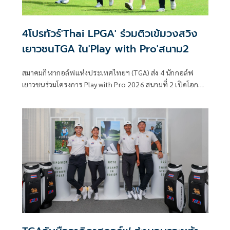
4โปรทัวร์'Thai LPGA' ร่วมติวเข้มวงสวิง
เยาวชนTGA ใน'Play with Pro'สนาม2
สมาคมกีฬากอล์ฟแห่งประเทศไทยฯ (TGA) ส่ง 4 นักกอล์ฟ
เยาวชนร่วมโครงการ Play with Pro 2026 สนามที่ 2 เปิดโอกาส
ออกรอบและเรียนรู้กับนักกอล์ฟอาชีพอย่างใกล้ชิด ร่วมกับ
สมาคมกีฬากอล์ฟอาชีพสตรี (Thai LPGA) ที่สนามเดอะวินเทจ
คลับ จ.สมุทรปราการ เมื่อวันที่ 7 กรกฎาคม 2569