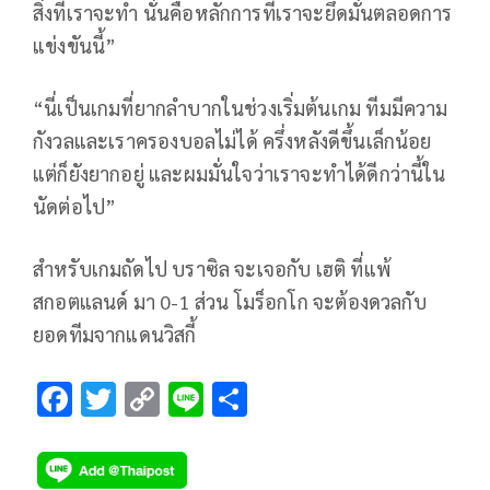
สิ่งที่เราจะทำ นั่นคือหลักการที่เราจะยึดมั่นตลอดการ
แข่งขันนี้”
“นี่เป็นเกมที่ยากลำบากในช่วงเริ่มต้นเกม ทีมมีความ
กังวลและเราครองบอลไม่ได้ ครึ่งหลังดีขึ้นเล็กน้อย
แต่ก็ยังยากอยู่ และผมมั่นใจว่าเราจะทำได้ดีกว่านี้ใน
นัดต่อไป”
สำหรับเกมถัดไป บราซิล จะเจอกับ เฮติ ที่แพ้
สกอตแลนด์ มา 0-1 ส่วน โมร็อกโก จะต้องดวลกับ
ยอดทีมจากแดนวิสกี้
F
T
C
Li
S
ac
wi
o
n
h
e
tt
p
e
ar