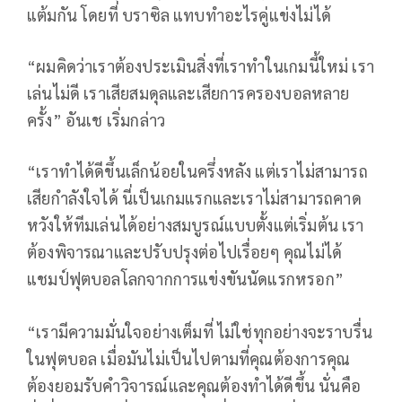
แต้มกัน โดยที่ บราซิล แทบทำอะไรคู่แข่งไม่ได้
“ผมคิดว่าเราต้องประเมินสิ่งที่เราทำในเกมนี้ใหม่ เรา
เล่นไม่ดี เราเสียสมดุลและเสียการครองบอลหลาย
ครั้ง” อันเช เริ่มกล่าว
“เราทำได้ดีขึ้นเล็กน้อยในครึ่งหลัง แต่เราไม่สามารถ
เสียกำลังใจได้ นี่เป็นเกมแรกและเราไม่สามารถคาด
หวังให้ทีมเล่นได้อย่างสมบูรณ์แบบตั้งแต่เริ่มต้น เรา
ต้องพิจารณาและปรับปรุงต่อไปเรื่อยๆ คุณไม่ได้
แชมป์ฟุตบอลโลกจากการแข่งขันนัดแรกหรอก”
“เรามีความมั่นใจอย่างเต็มที่ ไม่ใช่ทุกอย่างจะราบรื่น
ในฟุตบอล เมื่อมันไม่เป็นไปตามที่คุณต้องการคุณ
ต้องยอมรับคำวิจารณ์และคุณต้องทำได้ดีขึ้น นั่นคือ