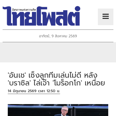
อาทิตย์, 9 สิงหาคม 2569
'อันเช' เซ็งลูกทีมเล่นไม่ดี หลัง
'บราซิล' ไล่เจ๊า 'โมร็อกโก' เหนื่อย
14 มิถุนายน 2569 เวลา 12:50 น.