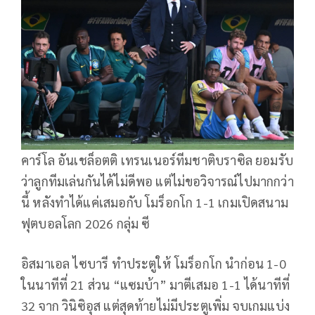
คาร์โล อันเชล็อตติ เทรนเนอร์ทีมชาติบราซิล ยอมรับ
ว่าลูกทีมเล่นกันได้ไม่ดีพอ แต่ไม่ขอวิจารณ์ไปมากกว่า
นี้ หลังทำได้แค่เสมอกับ โมร็อกโก 1-1 เกมเปิดสนาม
ฟุตบอลโลก 2026 กลุ่ม ซี
อิสมาเอล ไซบารี ทำประตูให้ โมร็อกโก นำก่อน 1-0
ในนาทีที่ 21 ส่วน “แซมบ้า” มาตีเสมอ 1-1 ได้นาทีที่
32 จาก วินิซิอุส แต่สุดท้ายไม่มีประตูเพิ่ม จบเกมแบ่ง