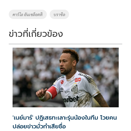
b
er
y
e
o
Li
Tags
คาร์โล อันเชล็อตติ
บราซิล
o
n
k
k
ข่าวที่เกี่ยวข้อง
'เนย์มาร์' ปฏิเสธทะเลาะรุ่นน้องในทีม โวยคน
ปล่อยข่าวมั่วทำเสียชื่อ