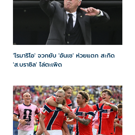
'โรมาริโอ' จวกยับ 'อันเช' ห่วยแตก สะกิด
'ส.บราซิล' ไล่ตะเพิด