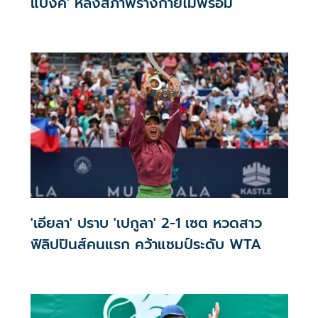
แบงค์' หลังสภาพร่างกายไม่พร้อม
'เอียลา' ปราบ 'เปกูลา' 2-1 เซต หวดสาว
ฟิลิปปินส์คนแรก คว้าแชมป์ระดับ WTA