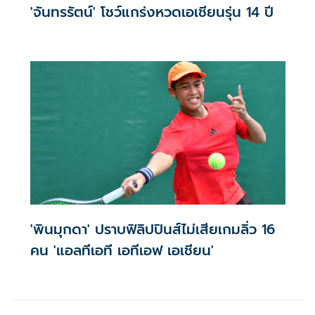
'จันทรรัตน์' โชว์แกร่งหวดเอเชียนรุ่น 14 ปี
'พินมุกดา' ปราบฟิลิปปินส์ไม่เสียเกมลิ่ว 16
คน 'แอลทีเอที เอทีเอฟ เอเชียน'