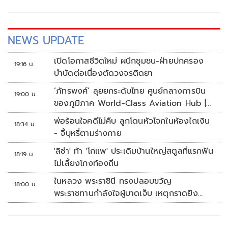
NEWS UPDATE
เปิดโอกาสชีวิตใหม่ ผนึกชุมชน-ฝ่ายปกครอง
19:16 น.
บำบัดต่อเนื่องตัดวงจรติดยา
‘ภัทรพงศ์’ ลุยยกระดับไทย ศูนย์กลางการบิน
19:00 น.
ของภูมิภาค World-Class Aviation Hub |
ห้องข่าวไทยโพสต์สุดสัปดาห์
พ่อร้อนใจคดีไม่คืบ ลูกโดนหัวโจกในห้องไถเงิน
18:34 น.
- จี้บุหรี่ตามร่างกาย
'ลิซ่า' ท้า 'โกแพ' ประเดิมบ้านใหญ่สตูลที่แรกฟัน
18:19 น.
ไม่เลี้ยงโกงท้องถิ่น
ในหลวง พระราชินี ทรงปลอบขวัญ
18:00 น.
พระราชทานกำลังใจผู้บาดเจ็บ เหตุกราดยิง
รร.เทพศิรินทร์นนทบุรี