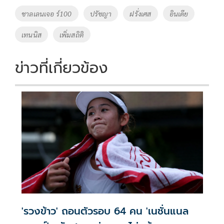
o
Li
Tags
ชาลเลนเจอ ร์100
ปรัชญา
ฝรั่งเศส
อินเดีย
o
n
เทนนิส
เพิ่มสถิติ
k
k
ข่าวที่เกี่ยวข้อง
'รวงข้าว' ถอนตัวรอบ 64 คน 'เนชั่นแนล