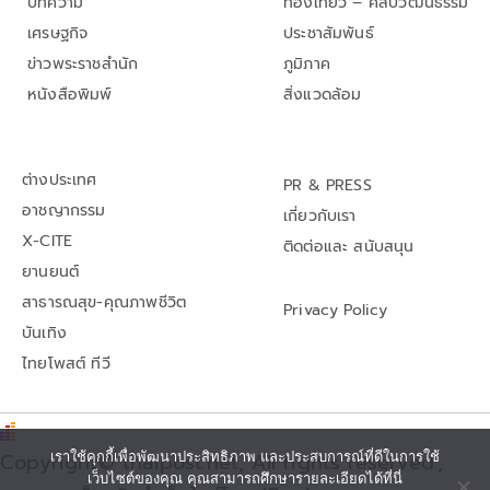
บทความ
ท่องเที่ยว – ศิลปวัฒนธรรม
เศรษฐกิจ
ประชาสัมพันธ์
ข่าวพระราชสำนัก
ภูมิภาค
หนังสือพิมพ์
สิ่งแวดล้อม
ต่างประเทศ
PR & PRESS
อาชญากรรม
เกี่ยวกับเรา
X-CITE
ติดต่อและ สนับสนุน
ยานยนต์
สาธารณสุข-คุณภาพชีวิต
Privacy Policy
บันเทิง
ไทยโพสต์ ทีวี
Copyright© thaipost.net, All rights reserved.,
เราใช้คุกกี้เพื่อพัฒนาประสิทธิภาพ และประสบการณ์ที่ดีในการใช้
เว็บไซต์ของคุณ คุณสามารถศึกษารายละเอียดได้ที่นี่