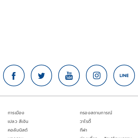
การเมือง
กรองสถานการณ์
เปลว สีเงิน
วาไรตี้
คอลัมนิสต์
กีฬา