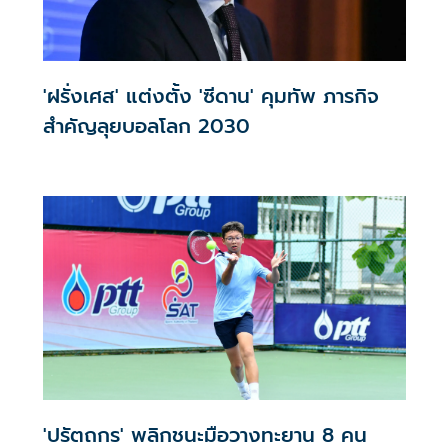
'ฝรั่งเศส' แต่งตั้ง 'ซีดาน' คุมทัพ ภารกิจ
สำคัญลุยบอลโลก 2030
'ปรัตถกร' พลิกชนะมือวางทะยาน 8 คน