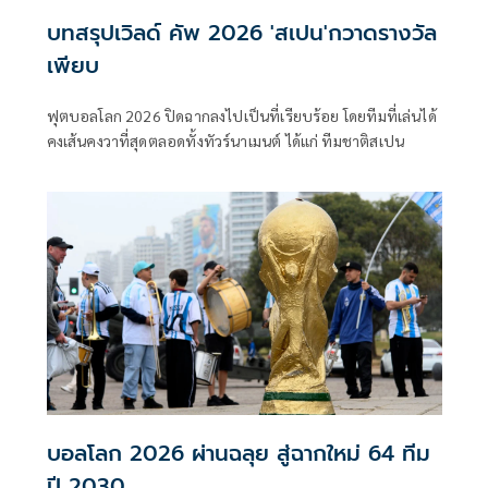
บทสรุปเวิลด์ คัพ 2026 'สเปน'กวาดรางวัล
เพียบ
ฟุตบอลโลก 2026 ปิดฉากลงไปเป็นที่เรียบร้อย โดยทีมที่เล่นได้
คงเส้นคงวาที่สุดตลอดทั้งทัวร์นาเมนต์ ได้แก่ ทีมชาติสเปน
บอลโลก 2026 ผ่านฉลุย สู่ฉากใหม่ 64 ทีม
ปี 2030