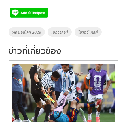
ac
wi
o
n
h
e
tt
p
e
ar
b
er
y
e
o
Li
Tags
ฟุตบอลโลก 2026
เอกวาดอร์
ไอวอรี โคสต์
o
n
k
k
ข่าวที่เกี่ยวข้อง