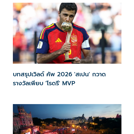
บทสรุปเวิลด์ คัพ 2026 'สเปน' กวาด
รางวัลเพียบ 'โรดรี' MVP