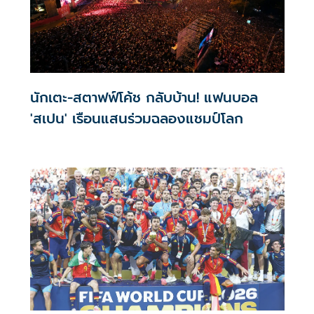
นักเตะ-สตาฟฟ์โค้ช กลับบ้าน! แฟนบอล
'สเปน' เรือนแสนร่วมฉลองแชมป์โลก