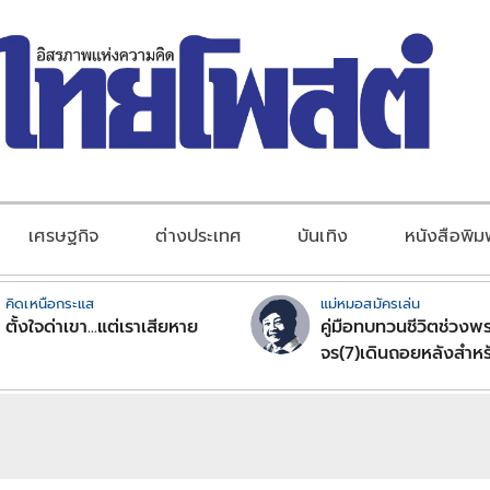
เศรษฐกิจ
ต่างประเทศ
บันเทิง
หนังสือพิม
คิดเหนือกระแส
แม่หมอสมัครเล่น
ตั้งใจด่าเขา...แต่เราเสียหาย
คู่มือทบทวนชีวิตช่วงพร
จร(7)เดินถอยหลังสำหร
ลัคนาราศีตอนที่2