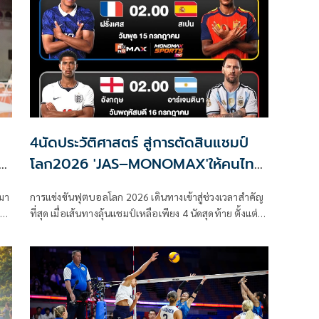
4นัดประวัติศาสตร์ สู่การตัดสินแชมป์
โลก2026 'JAS–MONOMAX'ให้คนไทย
ดูฟรี
มา
การแข่งขันฟุตบอลโลก 2026 เดินทางเข้าสู่ช่วงเวลาสำคัญ
ียม
ที่สุด เมื่อเส้นทางลุ้นแชมป์เหลือเพียง 4 นัดสุดท้าย ตั้งแต่
รอบรองชนะเลิศ นัดชิงอันดับ 3 จนถึงนัดชิงชนะเลิศ ที่จะ
ตัดสินว่าชาติใดจะก้าวขึ้นครองบัลลังก์ลูกหนังโลก บริษัท
จัสมิน อินเตอร์เนชั่นแนล จำกัด (มหาชน) หรือ JAS ผู้ถือ
ลิขสิทธิ์การถ่ายทอดสดการแข่งขันฟุตบอลโลก 2026 (FIFA
World Cup 2026™) แบบเอ็กซ์คลูซีฟใน