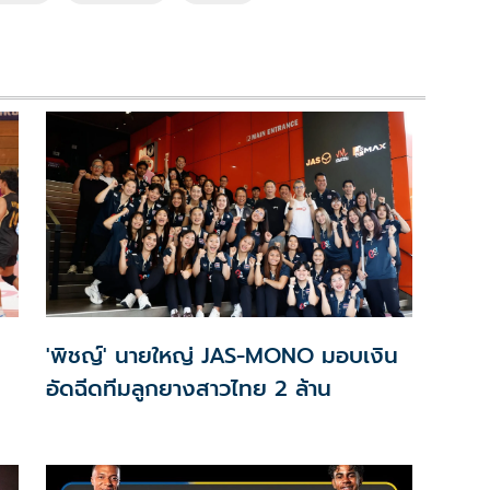
'พิชญ์' นายใหญ่ JAS-MONO มอบเงิน
อัดฉีดทีมลูกยางสาวไทย 2 ล้าน