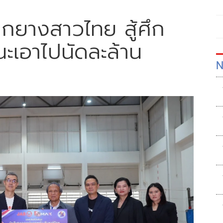
กยางสาวไทย สู้ศึก
ะเอาไปนัดละล้าน
N