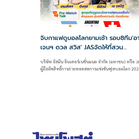
จิบกาแฟดูบอลโลกยามเช้า รอบ8ทีม'อา
เจนฯ ดวล สวิส' JASจัดให้ที่สวน
รถไฟ12ก.ค.นี้
บริษัท จัสมิน อินเตอร์เนชั่นแนล จำกัด (มหาชน) หรือ J
ผู้ถือลิขสิทธิ์การถ่ายทอดสดการแข่งขันฟุตบอลโลก 20
(FIFA World Cup 2026™) แบบเอ็กซ์คลูซีฟใน
ประเทศไทย ร่วมกับ แอปพลิเคชัน Monomax ภายใต้
บริษัท โมโน เน็กซ์ จำกัด (มหาชน) หรือ MONO ชวนแฟ
ฟุตบอลร่วมสัมผัสประสบการณ์การเชียร์บอลรูปแบบให
ในกิจกรรม "FIFA WORLD CUP FAN PARK THAILAND
2026 : LIVE THE GAME, SHARE THE MOMENT” เปิดพื้น
สีเขียวใจกลางกรุงเทพฯ ให้แฟนบอลได้รวมพลังเชียร์ศึก
ฟุตบอลโลก รอบ 8 ทีมสุดท้าย พร้อมกิจกรรมความบันเท
และไลฟ์สไตล์สำหรับทุกคน ในวันอาทิตย์ที่ 12 กรกฎา