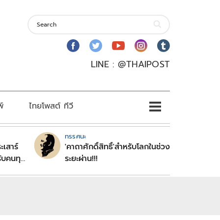
LINE : @THAIPOST
พ์
ไทยโพสต์ ทีวี
ทรรศนะ
ะเสาร์
'คาถาศักดิ์สิทธิ์'สำหรับโลกในช่วง
ับคนทุก
ระยะผ่าน!!!