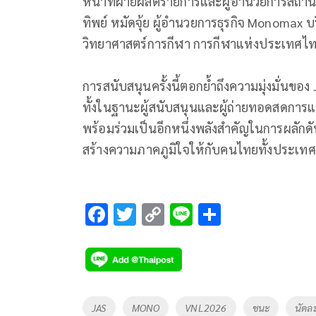
หน้าที่ฝ่ายผลิตรายการและผู้อำนวยการสถา
ทิพย์ หมัดจุ้ย ผู้อำนวยการธุรกิจ Monomax บริ
วิทยาศาสตร์การกีฬา การกีฬาแห่งประเทศไท
การสนับสนุนครั้งนี้ตอกย้ำถึงความมุ่งมั่น
ทั้งในฐานะผู้สนับสนุนและผู้ถ่ายทอดสดการแข
พร้อมร่วมเป็นอีกหนึ่งพลังสำคัญในการผลัก
สร้างความภาคภูมิใจให้กับคนไทยทั้งประเทศ
F
T
C
Li
S
ac
wi
o
n
h
e
tt
p
e
ar
b
er
y
e
o
Li
Tags
JAS
MONO
VNL2026
ชนะ
นัดล