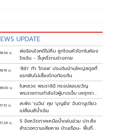
EWS UPDATE
พ่อร้อนใจคดีไม่คืบ ลูกโดนหัวโจกในห้อง
18:34 น.
ไถเงิน - จี้บุหรี่ตามร่างกาย
'ลิซ่า' ท้า 'โกแพ' ประเดิมบ้านใหญ่สตูลที่
18:19 น.
แรกฟันไม่เลี้ยงโกงท้องถิ่น
ในหลวง พระราชินี ทรงปลอบขวัญ
18:00 น.
พระราชทานกำลังใจผู้บาดเจ็บ เหตุกราด
ยิง รร.เทพศิรินทร์นนทบุรี
สะพัด 'เนวิน' คุย 'บุญยิ่ง' จับตางูเขียว
17:51 น.
เปลี่ยนสีน้ำเงิน
5 จังหวัดภาคเหนือน้ำถล่มอ่วม ปภ.สั่ง
17:29 น.
สำรวจความเสียหาย บ้านเรือน- พื้นที่