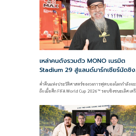
เหล่าคนดังรวมตัว MONO เนรมิต
Stadium 29 สู่แลนด์มาร์กเชียร์นัดชิง
บอลโลก
ค่ำคืนแห่งประวัติศาสตร์ของวงการฟุตบอลโลกกำลังจะ
ถึง เมื่อศึก FIFA World Cup 2026™ รอบชิงชนะเลิศ เตร
ระเบิดความมันส์ในคืนวันอาทิตย์ที่ 19 กรกฎาคมนี้ และ
ประเทศไทยกำลังจะมีแลนด์มาร์กแห่งใหม่ของการเชียร์
ฟุตบอลโลก