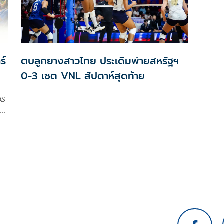
ร์
ตบลูกยางสาวไทย ประเดิมพ่ายสหรัฐฯ
0-3 เซต VNL สัปดาห์สุดท้าย
AS
26
น
ม่
ที่
ิง
คม