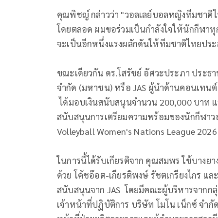
คุณพิชญ์ กล่าวว่า "วอลเลย์บอลหญิงทีมชา
โดยตลอด ผมขอร่วมเป็นกำลังใจให้นักกีฬาทุก
จะเป็นอีกหนึ่งแรงผลักดันให้ทีมชาติไทยปร
ขณะเดียวกัน ดร.โสรัชย์ อัศวะประภา ประธานเ
จำกัด (มหาชน) หรือ JAS ผู้นำด้านคอนเทนต์
ได้มอบเงินสนับสนุนจำนวน 200,000 บาท แก
สนับสนุนการเตรียมความพร้อมของนักกีฬาว
Volleyball Women's Nations League 202
ในการนี้ได้รับเกียรติจาก คุณสมพร ใช้บา
ด้วย โค้ชอ๊อต-เกียรติพงษ์ รัชตเกรียงไกร แ
สนับสนุนจาก JAS โดยมีคณะผู้บริหารจากกลุ
เจ้าหน้าที่ปฏิบัติการ บริษัท โมโน เน็กซ์ จ