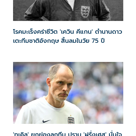
โรคมะเร็งคร่าชีวิต 'เควิน คีแกน' ตำนานดาว
เตะทีมชาติอังกฤษ สิ้นลมในวัย 75 ปี
'ทูเคิล' ยกย่องลูกทีม ปราบ 'ฝรั่งเศส' มั่นใจ