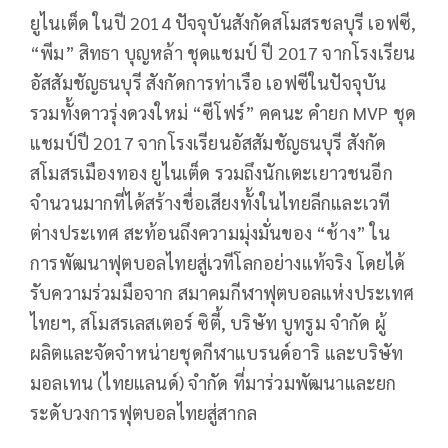
ยูไนเต็ด ในปี
2014
ปัจจุบันสังกัดสโมสรชลบุรี เอฟซี
,
“
พีม” สิทธา บุญหล้า ชุดแชมป์ ปี
2017
จากโรงเรียน
อัสสัมชัญธนบุรี สังกัดการท่าเรือ เอฟซีในปัจจุบัน
รวมทั้งดาวรุ่งดวงใหม่ “ซีโฟร์” คคนะ คำยก
MVP
ชุด
แชมป์ปี
2017
จากโรงเรียนอัสสัมชัญธนบุรี สังกัด
สโมสรเมืองทอง ยูไนเต็ด รวมถึงนักเตะเยาวชนอีก
จำนวนมากที่ได้สร้างชื่อเสียงทั้งในไทยลีกและเวที
ต่างประเทศ สะท้อนถึงความมุ่งมั่นของ “ช้าง” ใน
การพัฒนาฟุตบอลไทยสู่เวทีโลกอย่างแท้จริง โดยได้
รับความร่วมมือจาก สมาคมกีฬาฟุตบอลแห่งประเทศ
ไทยฯ
,
สโมสรเลสเตอร์ ซิตี้
,
บริษัท บูทรูม จำกัด ผู้
ผลิตและจัดจำหน่ายชุดกีฬาแบรนด์อาริ และบริษัท
มอลเทน (ไทยแลนด์) จำกัด ที่มาร่วมพัฒนาและยก
ระดับวงการฟุตบอลไทยสู่สากล