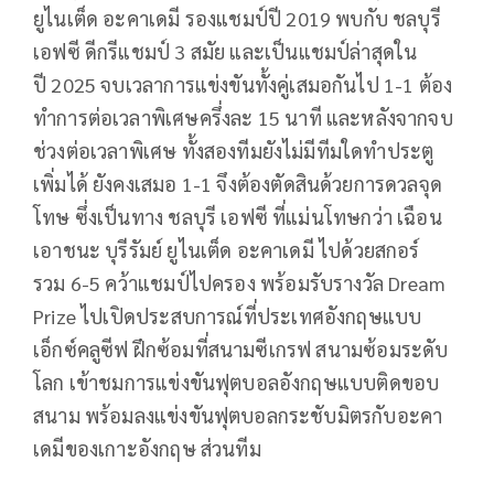
ยูไนเต็ด อะคาเดมี รองแชมป์ปี
2019
พบกับ ชลบุรี
เอฟซี ดีกรีแชมป์
3
สมัย และเป็นแชมป์ล่าสุดใน
ปี
2025
จบเวลาการแข่งขันทั้งคู่เสมอกันไป
1-1
ต้อง
ทำการต่อเวลาพิเศษครึ่งละ
15
นาที และหลังจากจบ
ช่วงต่อเวลาพิเศษ ทั้งสองทีมยังไม่มีทีมใดทำประตู
เพิ่มได้ ยังคงเสมอ
1-1
จึงต้องตัดสินด้วยการดวลจุด
โทษ ซึ่งเป็นทาง ชลบุรี เอฟซี ที่แม่นโทษกว่า เฉือน
เอาชนะ บุรีรัมย์ ยูไนเต็ด อะคาเดมี ไปด้วยสกอร์
รวม
6-5
คว้าแชมป์ไปครอง พร้อมรับรางวัล
Dream
Prize
ไปเปิดประสบการณ์ที่ประเทศอังกฤษแบบ
เอ็กซ์คลูซีฟ ฝึกซ้อมที่สนามซีเกรฟ สนามซ้อมระดับ
โลก เข้าชมการแข่งขันฟุตบอลอังกฤษแบบติดขอบ
สนาม พร้อมลงแข่งขันฟุตบอลกระชับมิตรกับอะคา
เดมีของเกาะอังกฤษ ส่วนทีม