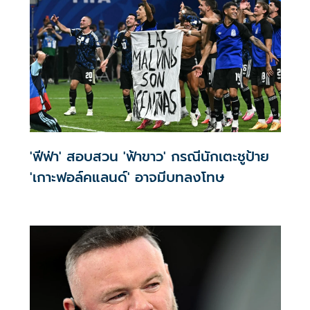
'ฟีฟ่า' สอบสวน 'ฟ้าขาว' กรณีนักเตะชูป้าย
'เกาะฟอล์คแลนด์' อาจมีบทลงโทษ