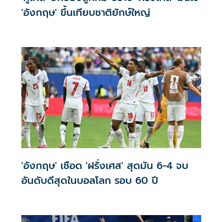
'อังกฤษ' ขึ้นเทียบชาติยักษ์ใหญ่
'อังกฤษ' เชือด 'ฝรั่งเศส' สุดมัน 6-4 จบ
อันดับดีสุดในบอลโลก รอบ 60 ปี