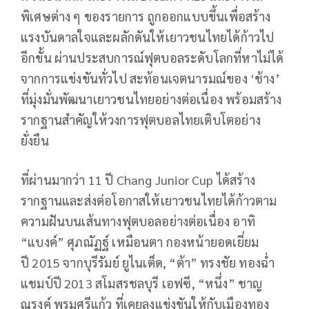
พิเศษต่าง ๆ ของรายการ ถูกออกแบบขึ้นเพื่อสร้าง
แรงบันดาลใจและผลักดันให้เยาวชนไทยได้ก้าวไป
อีกขั้น ผ่านประสบการณ์ฟุตบอลระดับโลกที่หาไม่ได้
จากการแข่งขันทั่วไป สะท้อนเจตนารมณ์ของ ‘ช้าง’
ที่มุ่งมั่นพัฒนาเยาวชนไทยอย่างต่อเนื่อง พร้อมสร้าง
รากฐานสำคัญให้วงการฟุตบอลไทยเติบโตอย่าง
ยั่งยืน
ที่ผ่านมากว่า
11
ปี
Chang Junior Cup
ได้สร้าง
รากฐานและส่งต่อโอกาสให้เยาวชนไทยได้ก้าวตาม
ความฝันบนเส้นทางฟุตบอลอย่างต่อเนื่อง อาทิ
“แบงค์” ศุภณัฏฐ์ เหมือนตา กองหน้ายอดเยี่ยม
ปี
2015
จากบุรีรัมย์ ยูไนเต็ด
, “
ต้า” ทรงชัย ทองฉ่ำ
แชมป์ปี
2013
สโมสรชลบุรี เอฟซี
, “
หนึ่ง” ชาญ
ณรงค์ พรมศรีแก้ว ที่เคยลงแข่งขันให้กับเมืองทอง