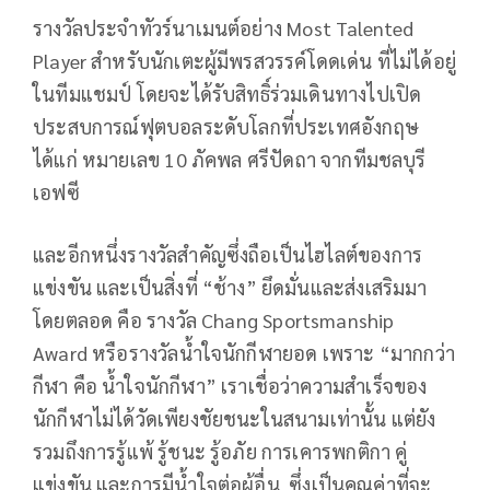
รางวัลประจำทัวร์นาเมนต์อย่าง
Most Talented
Player
สำหรับนักเตะผู้มีพรสวรรค์โดดเด่น ที่ไม่ได้อยู่
ในทีมแชมป์ โดยจะได้รับสิทธิ์ร่วมเดินทางไปเปิด
ประสบการณ์ฟุตบอลระดับโลกที่ประเทศอังกฤษ
ได้แก่ หมายเลข
10
ภัคพล ศรีปัดถา จากทีมชลบุรี
เอฟซี
และอีกหนึ่งรางวัลสำคัญซึ่งถือเป็นไฮไลต์ของการ
แข่งขัน และเป็นสิ่งที่ “ช้าง” ยึดมั่นและส่งเสริมมา
โดยตลอด คือ รางวัล
Chang Sportsmanship
Award
หรือรางวัลน้ำใจนักกีฬายอด เพราะ “มากกว่า
กีฬา คือ น้ำใจนักกีฬา” เราเชื่อว่าความสำเร็จของ
นักกีฬาไม่ได้วัดเพียงชัยชนะในสนามเท่านั้น แต่ยัง
รวมถึงการรู้แพ้ รู้ชนะ รู้อภัย การเคารพกติกา คู่
แข่งขัน และการมีน้ำใจต่อผู้อื่น
ซึ่งเป็นคุณค่าที่จะ