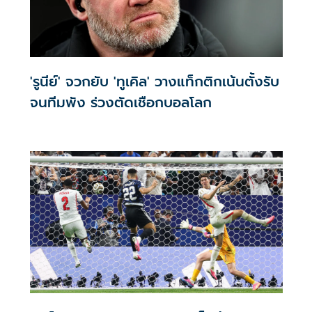
'รูนีย์' จวกยับ 'ทูเคิล' วางแท็กติกเน้นตั้งรับ
จนทีมพัง ร่วงตัดเชือกบอลโลก