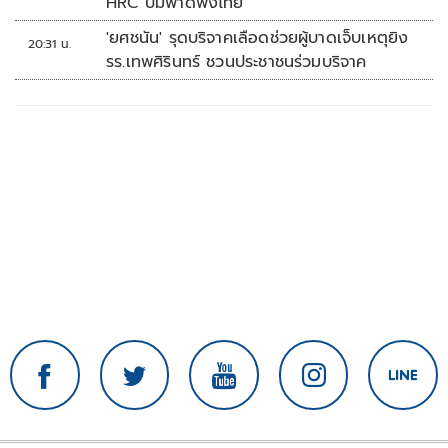
HRC ปมพาดพิงไทย
'ยศชนัน' รุดบริจาคเลือดช่วยผู้บาดเจ็บเหตุยิง
20:31 น.
รร.เทพศิรินทร์ ชวนประชาชนร่วมบริจาค