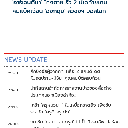
'อาร์เจนตินา' โกงตาย รัว 2 เม็ดท้ายเกม
คัมแบ็คเฉือน 'อังกฤษ' ลิ่วชิงฯ บอลโลก
NEWS UPDATE
ศึกชิงชัยผู้ว่ากกท.เหลือ 2 แคนดิเดต
21:57 น.
'โปรดปราน-มีชัย' คุณสมบัติครบถ้วน
ปากีสถานจำกัดการรายงานข่าวของสื่อต่าง
21:47 น.
ประเทศนอกเมืองสำคัญ
เศร้า ‘ครูหมวย’ 1 ในเหยื่อกราดยิง เพิ่งรับ
21:14 น.
รางวัล ‘ครูดี ครูเก่ง’
กต.ซัด 'ทอม แอนดรูส์' ไม่เป็นมืออาชีพ จ่อร้อง
20:51 น.