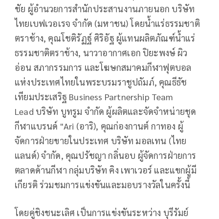
ชัย ผู้อำนวยการสำนักประสานงานภายนอก บริษัท
ไทยเบฟเวอเรจ จำกัด (มหาชน) โดยน้ำแร่ธรรมชาติ
ตราช้าง
,
คุณโชติรัฏฐ์ ศิริอัฐ ผู้แทนผลิตภัณฑ์น้ำแร่
ธรรมชาติตราช้าง
,
นาวาอากาศเอก ปิยะพงษ์ ผิว
อ่อน สภากรรมการ และโฆษกสมาคมกีฬาฟุตบอล
แห่งประเทศไทยในพระบรมราชูปถัมภ์
,
คุณธีธัช
เทียมประเสริฐ
Business Partnership Team
Lead
บริษัท บูทรูม จำกัด ผู้ผลิตและจัดจำหน่ายชุด
กีฬาแบรนด์ "
Ari (
อาริ)
,
คุณก่องกานต์ กาทอง ผู้
จัดการฝ่ายขายในประเทศ บริษัท มอลเทน (ไทย
แลนด์) จำกัด
,
คุณปรัชญา กลิ่นอบ ผู้จัดการฝ่ายการ
ตลาดด้านกีฬา กลุ่มบริษัท คิง เพาเวอร์ และแขกผู้มี
เกียรติ ร่วมชมการแข่งขันและมอบรางวัลในครั้งนี้
โดยคู่ชิงชนะเลิศ เป็นการแข่งขันระหว่าง บุรีรัมย์