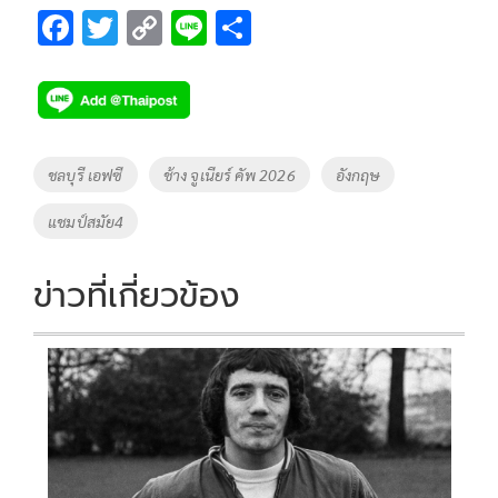
F
T
C
Li
S
ac
wi
o
n
h
e
tt
p
e
ar
b
er
y
e
o
Li
Tags
ชลบุรี เอฟซี
ช้าง จูเนียร์ คัพ 2026
อังกฤษ
o
n
แชมป์สมัย4
k
k
ข่าวที่เกี่ยวข้อง