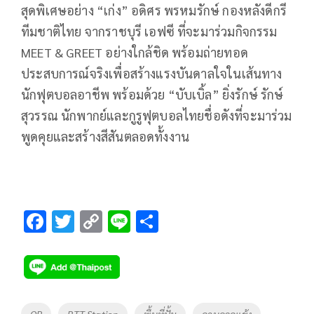
สุดพิเศษอย่าง “เก่ง” อดิศร พรหมรักษ์ กองหลังดีกรี
ทีมชาติไทย จากราชบุรี เอฟซี ที่จะมาร่วมกิจกรรม
MEET & GREET อย่างใกล้ชิด พร้อมถ่ายทอด
ประสบการณ์จริงเพื่อสร้างแรงบันดาลใจในเส้นทาง
นักฟุตบอลอาชีพ พร้อมด้วย “บับเบิ้ล” ยิ่งรักษ์ รักษ์
สุวรรณ นักพากย์และกูรูฟุตบอลไทยชื่อดังที่จะมาร่วม
พูดคุยและสร้างสีสันตลอดทั้งงาน
F
T
C
Li
S
ac
wi
o
n
h
e
tt
p
e
ar
b
er
y
e
o
Li
Tags