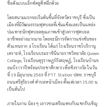
ชื่อดังแบบเอ็กซ์คลูซีฟอีกด้วย
โดยสนามแรกจะเริ่มต้นขึ้นที่จังหวัดราชบุรี ซึ่งเป็น
เมืองที่มีวัฒนธรรมฟุตบอลที่เข้มแข็งและเป็นแหล่ง
บ่มเพาะนักฟุตบอลคุณภาพเข้าสู่วงการฟุตบอล
อาชีพอย่างมากมาย โดยจะมีการจัดการแข่งขันของ
ตัวแทนจาก 4 โรงเรียน ได้แก่ โรงเรียนราชโบริกานุ
เคราะห์, โรงเรียนบรมราชินีนาถราชวิทยาลัย Queen
College, โรงเรียนคุรุราษฎร์รังสฤษฏ์, โรงเรียนบ้านจ
อมบึง (วาปีพร้อมประชาศึกษา) เพื่อชิงรางวัล ในวัน
ที่ 19 มิถุนายน 2569 ที่ PTT Station ปตท. ราชบุรี
ถนนศรีสุริยวงศ์ ตำบลหน้าเมือง ตั้งแต่เวลา 15.00 น.
เป็นต้นไป
ภายในงาน น้อง ๆ เยาวชนเตรียมพบกับแขกรับเชิญ