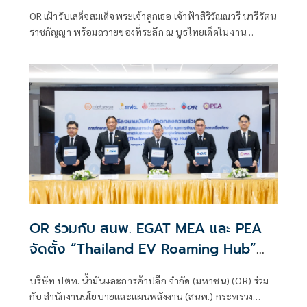
บันดาลใจ
OR เฝ้ารับเสด็จสมเด็จพระเจ้าลูกเธอ เจ้าฟ้าสิริวัณณวรี นารีรัตน
ราชกัญญา พร้อมถวายของที่ระลึก ณ บูธไทยเด็ดใน งาน
นิทรรศการ “Young รักษ์ทะเล: SEA THE CHANGE สร้าง
โลกทะเลใหม่ด้วยมือเรา”
OR ร่วมกับ สนพ. EGAT MEA และ PEA
จัดตั้ง “Thailand EV Roaming Hub”
เพื่อเชื่อมโยงข้อมูลสถานีชาร์จ EV ทั่ว
บริษัท ปตท. น้ำมันและการค้าปลีก จำกัด (มหาชน) (OR) ร่วม
ประเทศ
กับ สำนักงานนโยบายและแผนพลังงาน (สนพ.) กระทรวง