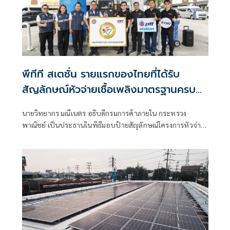
พีทีที สเตชั่น รายแรกของไทยที่ได้รับ
สัญลักษณ์หัวจ่ายเชื้อเพลิงมาตรฐานครบ
100% ทุกสถานีทั่วประเทศ พร้อมมุ่งสู่การมี
นายวิทยากร มณีเนตร อธิบดีกรมการค้าภายใน กระทรวง
หัวจ่ายเชื้อเพลิงมาตรฐานระดับสีทองมาก
พาณิชย์ เป็นประธานในพิธีมอบป้ายสัญลักษณ์โครงการหัวจ่าย
ที่สุดภายในปีนี้
เชื้อเพลิงมาตรฐานสีทอง ณ พีทีที สเตชั่น หจก.ศรีเจริญภัณฑ์
กรุงเทพฯ โดยมี นายทรงพล เทพนำโสมนัสส์ รองประธานเจ้า
หน้าที่บริหารด้านธุรกิจต่างประเทศ บริษัท ปตท. น้ำมันและ
การค้าปลีก จำกัด (มหาชน) หรือ OR เข้าร่วมงาน เพื่อสร้าง
ความมั่นใจให้แก่ผู้บริโภคและยกระดับมาตรฐานสถานีบริการ
น้ำมันของประเทศอย่างต่อเนื่อง สะท้อนความตั้งใจของภาครัฐ
และภาคเอกชนในการทำงานร่วมกันตามแนวทางการดำเนินงาน
ของกรมการค้าภายในในการดูแลความเป็นธรรมทางการค้า