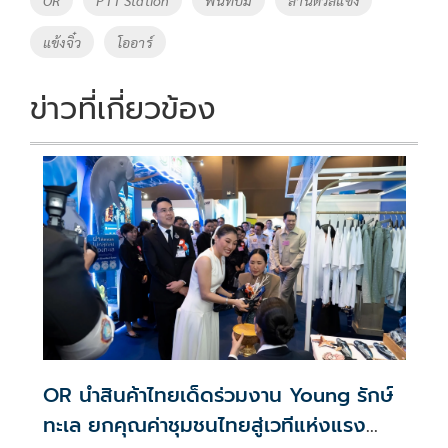
OR
PTT Station
พื้นที่ปั้ม
ลานดวลแข้ง
o
n
แข้งจิ๋ว
โออาร์
k
k
ข่าวที่เกี่ยวข้อง
OR นำสินค้าไทยเด็ดร่วมงาน Young รักษ์
ทะเล ยกคุณค่าชุมชนไทยสู่เวทีแห่งแรง