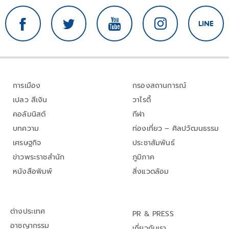
การเมือง
กรองสถานการณ์
เปลว สีเงิน
วาไรตี้
คอลัมนิสต์
กีฬา
บทความ
ท่องเที่ยว – ศิลปวัฒนธรรม
เศรษฐกิจ
ประชาสัมพันธ์
ข่าวพระราชสำนัก
ภูมิภาค
หนังสือพิมพ์
สิ่งแวดล้อม
ต่างประเทศ
PR & PRESS
อาชญากรรม
เกี่ยวกับเรา