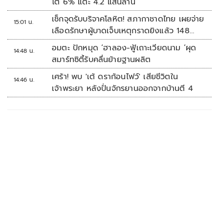
โต 6% แตะ 4.2 แสนล้าน
เช็กจุดรับบริจาคโลหิต! สภากาชาดไทย เผยจ่าย
15:01 น.
เลือดรักษาผู้บาดเจ็บเหตุกราดยิงแล้ว 148
ยูนิต
อมตะ ปักหมุด ‘ฮาลอง-ฟู้เถาะเวียดนาม ’ผุด
14:48 น.
สมาร์ทซิตี้รับคลื่นย้ายฐานผลิต
เศร้า! พบ 'เต้ ดราก้อนไฟว์' เสียชีวิตใน
14:46 น.
เจ้าพระยา หลังปั่นจักรยานออกจากบ้านตี 4