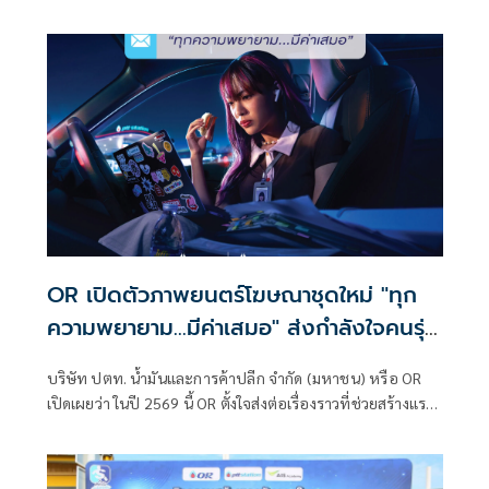
พลังงาน การไฟฟ้าฝ่ายผลิตแห่งประเทศไทย (กฟผ.) การ
ไฟฟ้านครหลวง (กฟน.)
OR เปิดตัวภาพยนตร์โฆษณาชุดใหม่ "ทุก
ความพยายาม...มีค่าเสมอ" ส่งกำลังใจคนรุ่น
ใหม่ Gen Z ผ่านเรื่องราวที่ PTT Station
บริษัท ปตท. น้ำมันและการค้าปลีก จำกัด (มหาชน) หรือ OR
เปิดเผยว่า ในปี 2569 นี้ OR ตั้งใจส่งต่อเรื่องราวที่ช่วยสร้างแรง
บันดาลใจ