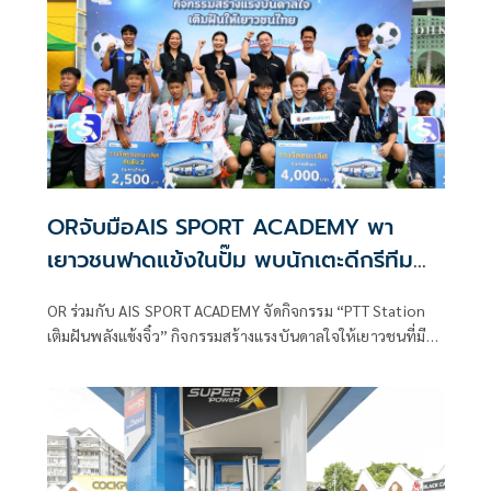
ORจับมือAIS SPORT ACADEMY พา
เยาวชนฟาดแข้งในปั๊ม พบนักเตะดีกรีทีม
ชาติสร้างแรงบันดาลใจ
OR ร่วมกับ AIS SPORT ACADEMY จัดกิจกรรม “PTT Station
เติมฝันพลังแข้งจิ๋ว” กิจกรรมสร้างแรงบันดาลใจให้เยาวชนที่มีใจ
รักฟุตบอล มอบประสบการณ์ใกล้ชิดนักฟุตบอลอาชีพดีกรีทีม
ชาติไทย ที่ PTT Station อ่างศิลา – พระยาสัจจา อ.เมือง
จ.ชลบุรี เมื่อวันที่ 10 กรกฎาคม