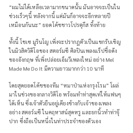
“ผมไม่ได้เหลือเวลามากขนาดนั้น มันอาจจะเป็นใน
ช่วงเร็วๆนี้ หลังจากนี้ แต่มันก็อาจจะอีกหลายปี
เหมือนกันนะ” ยอดโค้ชชาวโปรตุกีส ทิ้งท้าย
ทั้งนี้ โชเซ มูรินโญ เพิ่งจะปรากฎตัวเป็นแขกรับเชิญ
ในมิวสิควิดีโอของ สตอร์มซี ศิลปินเพลงแร็ปชื่อดัง
ของอังกฤษ ที่เพิ่งปล่อยเอ็มวีเพลงใหม่ อย่าง Mel
Made Me Do It มีความยาวมากกว่า 10 นาที
โดยสุดยอดโค้ชของทีม “หมาป่าแห่งกรุงโรม” โผล่
มาในช่วงของกลางวิดีโอ พร้อมทำท่าสุดเท่ให้แฟนๆ
ได้เห็น ซึ่งเจ้าตัวยืนอยู่เคียงข้างกับเจ้าของเพลง
อย่าง สตอร์มซี ในคฤหาสน์สุดหรู และยกนิ้วทำท่าจุ๊
ปาก ซึ่งถือเป็นหนึ่งในท่าประจำของตัวเอง