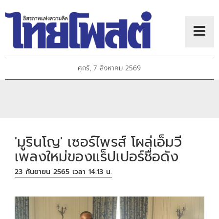
ศุกร์, 7 สิงหาคม 2569
'มูรินโญ' เซอร์ไพรส์ โผล่เอ็มวี
เพลงใหม่ของแร็ปเปอร์ชื่อดัง
23 กันยายน 2565 เวลา 14:13 น.