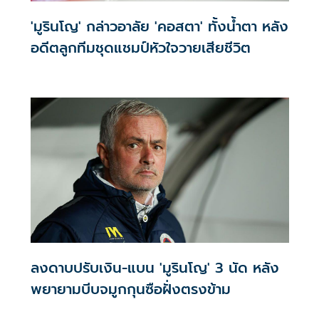
'มูรินโญ' กล่าวอาลัย 'คอสตา' ทั้งน้ำตา หลัง
อดีตลูกทีมชุดแชมป์หัวใจวายเสียชีวิต
ลงดาบปรับเงิน-แบน 'มูรินโญ' 3 นัด หลัง
พยายามบีบจมูกกุนซือฝั่งตรงข้าม