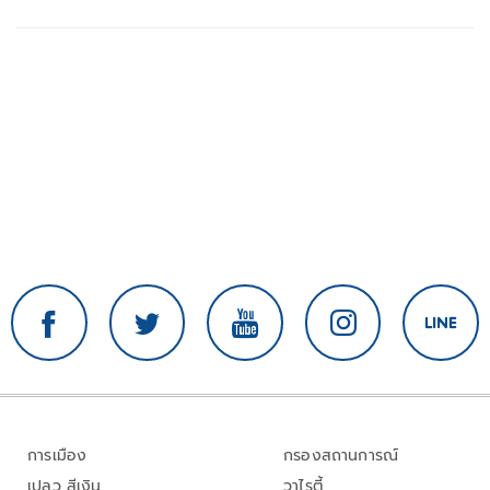
การเมือง
กรองสถานการณ์
เปลว สีเงิน
วาไรตี้