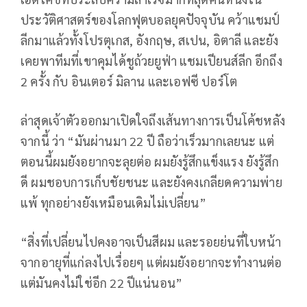
ประวัติศาสตร์ของโลกฟุตบอลยุคปัจจุบัน คว้าแชมป์
ลีกมาแล้วทั้งโปรตุเกส, อังกฤษ, สเปน, อิตาลี และยัง
เคยพาทีมที่เขาคุมได้ชูถ้วยยูฟ่า แชมเปียนส์ลีก อีกถึง
2 ครั้ง กับ อินเตอร์ มิลาน และเอฟซี ปอร์โต
ล่าสุดเจ้าตัวออกมาเปิดใจถึงเส้นทางการเป็นโค้ชหลัง
จากนี้ ว่า “มันผ่านมา 22 ปี ถือว่าเร็วมากเลยนะ แต่
ตอนนี้ผมยังอยากจะลุยต่อ ผมยังรู้สึกแข็งแรง ยังรู้สึก
ดี ผมชอบการเก็บชัยชนะ และยังคงเกลียดความพ่าย
แพ้ ทุกอย่างยังเหมือนเดิมไม่เปลี่ยน”
“สิ่งที่เปลี่ยนไปคงอาจเป็นสีผม และรอยย่นที่ใบหน้า
จากอายุที่แก่ลงไปเรื่อยๆ แต่ผมยังอยากจะทำงานต่อ
แต่มันคงไม่ใช่อีก 22 ปีแน่นอน”