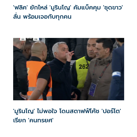
'ฟลิค' ยักไหล่ 'มูรินโญ' คัมแบ็คคุม 'ชุดขาว'
ลั่น พร้อมเจอกับทุกคน
'มูรินโญ' ไม่พอใจ โดนสตาฟฟ์โค้ช 'ปอร์โต'
เรียก 'คนทรยศ'