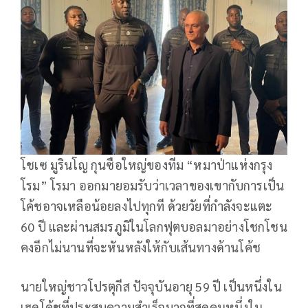
โชเซ มูรินโญ กุนซือใหญ่ของทีม “หมาป่าแห่งกรุง
โรม” โรมา ออกมายอมรับว่าเวลาของเขากับการเป็น
โค้ชอาจเหลือน้อยลงไปทุกที ด้วยวัยที่กำลังจะแตะ
60 ปี และผ่านสมรภูมิในโลกฟุตบอลมาอย่างโชกโชน
คงอีกไม่นานที่จะหันหลังให้กับเส้นทางด้านโค้ช
นายใหญ่ชาวโปรตุกีส ปัจจุบันอายุ 59 ปี เป็นหนึ่งใน
เฮดโค้ชที่ประสบความสำเร็จมากที่สุดคนหนึ่งใน