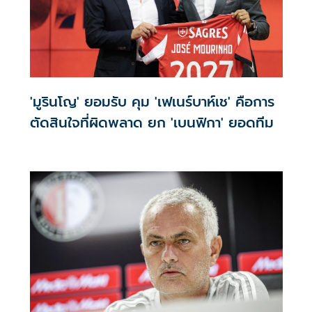
'มูรินโญ' ยอมรับ คุม 'เฟเนร์บาห์เช' คือการ
ตัดสินใจที่ผิดพลาด ยก 'เบนฟิกา' ยอดทีม